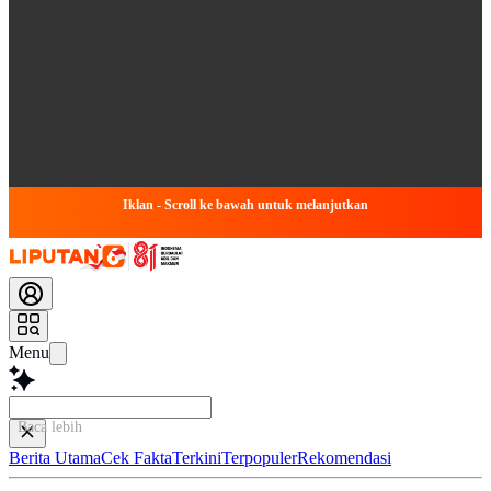
Iklan - Scroll ke bawah untuk melanjutkan
Menu
Baca lebih cepat...
Berita Utama
Cek Fakta
Terkini
Terpopuler
Rekomendasi