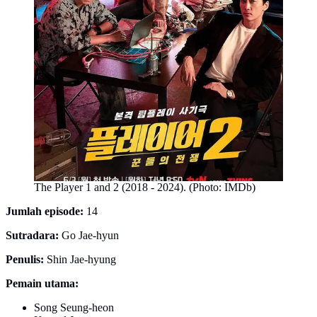
The Player 1 and 2 (2018 - 2024). (Photo: IMDb)
Jumlah episode:
14
Sutradara:
Go Jae-hyun
Penulis:
Shin Jae-hyung
Pemain utama:
Song Seung-heon