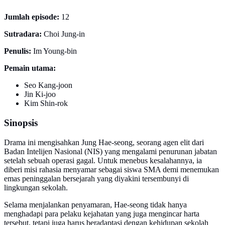
Jumlah episode:
12
Sutradara:
Choi Jung-in
Penulis:
Im Young-bin
Pemain utama:
Seo Kang-joon
Jin Ki-joo
Kim Shin-rok
Sinopsis
Drama ini mengisahkan Jung Hae-seong, seorang agen elit dari
Badan Intelijen Nasional (NIS) yang mengalami penurunan jabatan
setelah sebuah operasi gagal. Untuk menebus kesalahannya, ia
diberi misi rahasia menyamar sebagai siswa SMA demi menemukan
emas peninggalan bersejarah yang diyakini tersembunyi di
lingkungan sekolah.
Selama menjalankan penyamaran, Hae-seong tidak hanya
menghadapi para pelaku kejahatan yang juga mengincar harta
tersebut, tetapi juga harus beradaptasi dengan kehidupan sekolah