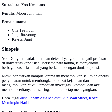
Sutradara:
Yoo Kwan-mo
Penulis:
Moon Jung-min
Pemain utama:
Cha Tae-hyun
Jung Jin-young
Krystal Jung
Sinopsis
Yoo Dong-man adalah mantan detektif yang kini menjadi profesor
di universitas kepolisian. Bersama para taruna, ia menyelidiki
berbagai kasus kriminal yang berkaitan dengan dunia kepolisian.
Meski berlatarkan kampus, drama ini menampilkan sejumlah operasi
penyamaran untuk membongkar sindikat kejahatan dan
mengumpulkan bukti. Perpaduan investigasi, komedi, dan aksi
membuat ceritanya terasa ringan namun tetap menegangkan.
Baca Juga
Bursa Saham Asia Melesat Ikuti Wall Street, Kospi
Memimpin Hari Ini