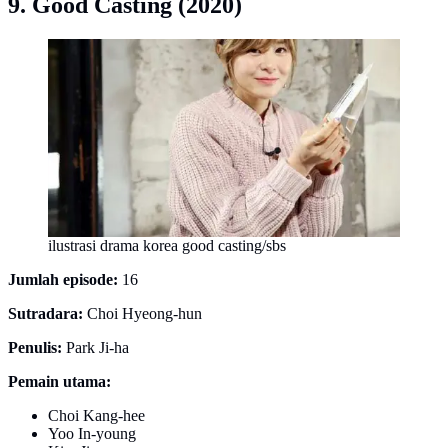
9. Good Casting (2020)
ilustrasi drama korea good casting/sbs
Jumlah episode:
16
Sutradara:
Choi Hyeong-hun
Penulis:
Park Ji-ha
Pemain utama:
Choi Kang-hee
Yoo In-young