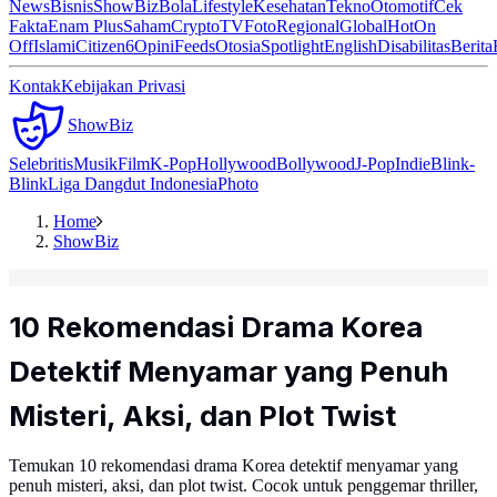
News
Bisnis
ShowBiz
Bola
Lifestyle
Kesehatan
Tekno
Otomotif
Cek
Fakta
Enam Plus
Saham
Crypto
TV
Foto
Regional
Global
Hot
On
Off
Islami
Citizen6
Opini
Feeds
Otosia
Spotlight
English
Disabilitas
Berita
Kontak
Kebijakan Privasi
ShowBiz
Selebritis
Musik
Film
K-Pop
Hollywood
Bollywood
J-Pop
Indie
Blink-
Blink
Liga Dangdut Indonesia
Photo
Home
ShowBiz
10 Rekomendasi Drama Korea
Detektif Menyamar yang Penuh
Misteri, Aksi, dan Plot Twist
Temukan 10 rekomendasi drama Korea detektif menyamar yang
penuh misteri, aksi, dan plot twist. Cocok untuk penggemar thriller,