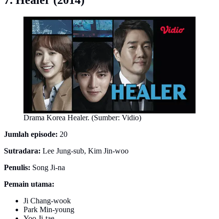
7. Healer (2014)
Drama Korea Healer. (Sumber: Vidio)
Jumlah episode:
20
Sutradara:
Lee Jung-sub, Kim Jin-woo
Penulis:
Song Ji-na
Pemain utama:
Ji Chang-wook
Park Min-young
Yoo Ji-tae