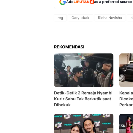
Add
as a preferred source
reg
Gary Iskak
Richa Novisha
s
REKOMENDASI
Detik-Detik 2 Remaja Nyambi
Kepal
Kurir Sabu Tak Berkutik saat
Dicoko
Dibekuk
Perkar