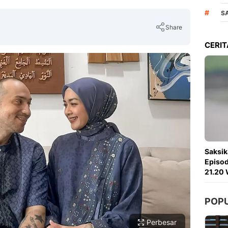
#
S
Share
CERIT
Copy Link
Saksik
Episod
21.20 
POP
Perbesar