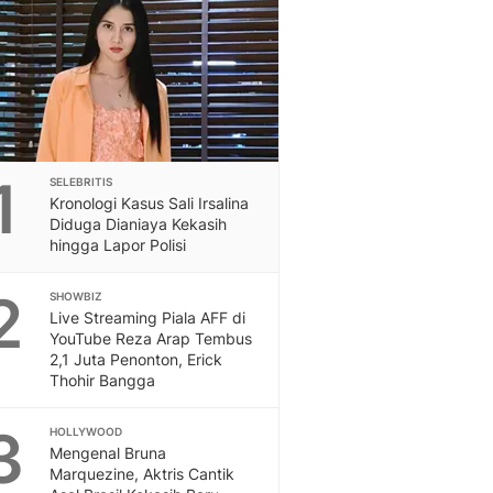
Feeds
Feeds Liputan6: Kumpul
Terbaru Harian
Otosia
Otosia
Spotlight
Berita Terkini, Kabar Te
1
SELEBRITIS
Dan Dunia - Liputan6.
Kronologi Kasus Sali Irsalina
English
Diduga Dianiaya Kekasih
Exploring Knowledge, T
hingga Lapor Polisi
En.Liputan6.com
2
Disabilitas
SHOWBIZ
Live Streaming Piala AFF di
Disabilitas Berita Terkini
YouTube Reza Arap Tembus
Harian, Berita Terbaru,
2,1 Juta Penonton, Erick
Berita
Thohir Bangga
Berita Hari Ini Politik,
Health
3
HOLLYWOOD
Kabar Berita Terbaru D
Mengenal Bruna
Diet, Herbal Terbaik
Marquezine, Aktris Cantik