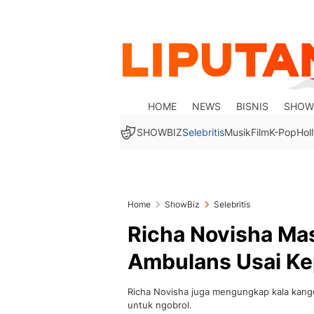
HOME
NEWS
BISNIS
SHOW
SHOWBIZ
Selebritis
Musik
Film
K-Pop
Hol
Home
ShowBiz
Selebritis
Richa Novisha Ma
Ambulans Usai Ke
Richa Novisha juga mengungkap kala kan
untuk ngobrol.