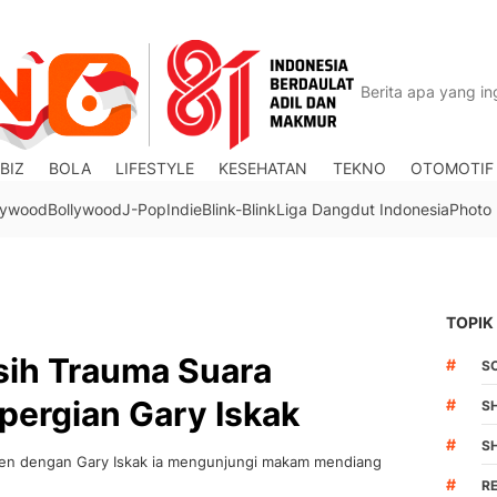
BIZ
BOLA
LIFESTYLE
KESEHATAN
TEKNO
OTOMOTIF
lywood
Bollywood
J-Pop
Indie
Blink-Blink
Liga Dangdut Indonesia
Photo
TOPIK
sih Trauma Suara
#
S
pergian Gary Iskak
#
S
#
S
gen dengan Gary Iskak ia mengunjungi makam mendiang
#
R