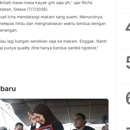
nikmati masa-masa kayak gini saja sih," ujar Richa
latan, Selasa (7/7/2026).
uat Icha mendatangi makam sang suami. Menurutnya,
 melepas rindu dan menghabiskan waktu berdua dengan
kenangan.
lau lagi kangen sendirian saja ke makam. Enggak. Nanti
ja punya q
uality time
hanya berdua sambil ngobrol,"
rbaru