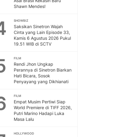
Asal Brasil Kekasih Baru
Sport
Shawn Mendes!
Berita Bola Terkini, Ja
Klasemen, Hasil Liga
4
SHOWBIZ
Saksikan Sinetron Wajah
Cinta yang Lain Episode 33,
Kamis 6 Agustus 2026 Pukul
19.51 WIB di SCTV
5
FILM
Rendi Jhon Ungkap
Perannya di Sinetron Biarkan
Hati Bicara, Sosok
Penyayang yang Dikhianati
6
FILM
Empat Musim Pertiwi Siap
World Premiere di TIFF 2026,
Putri Marino Hadapi Luka
Masa Lalu
HOLLYWOOD