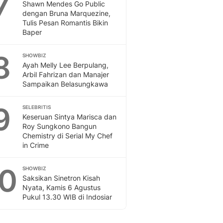
7
Shawn Mendes Go Public
dengan Bruna Marquezine,
Tulis Pesan Romantis Bikin
Baper
8
SHOWBIZ
Ayah Melly Lee Berpulang,
Arbil Fahrizan dan Manajer
Sampaikan Belasungkawa
9
SELEBRITIS
Keseruan Sintya Marisca dan
Roy Sungkono Bangun
Chemistry di Serial My Chef
in Crime
10
SHOWBIZ
Saksikan Sinetron Kisah
Nyata, Kamis 6 Agustus
Pukul 13.30 WIB di Indosiar