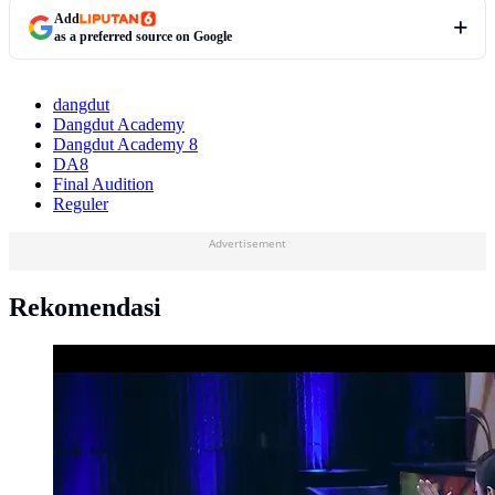
Add
as a preferred source on Google
dangdut
Dangdut Academy
Dangdut Academy 8
DA8
Final Audition
Reguler
Advertisement
Rekomendasi