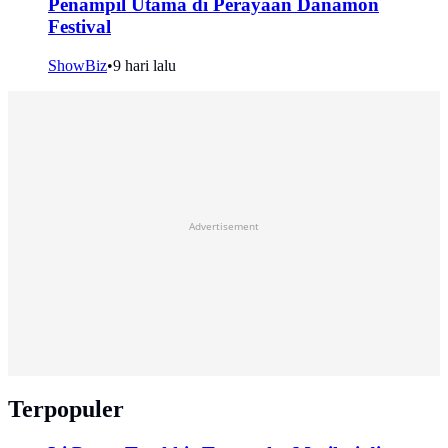
Penampil Utama di Perayaan Danamon
Festival
ShowBiz
•
9 hari lalu
Advertisement
Terpopuler