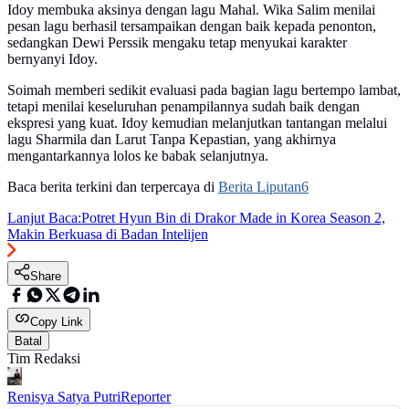
Idoy membuka aksinya dengan lagu Mahal. Wika Salim menilai
pesan lagu berhasil tersampaikan dengan baik kepada penonton,
sedangkan Dewi Perssik mengaku tetap menyukai karakter
bernyanyi Idoy.
Soimah memberi sedikit evaluasi pada bagian lagu bertempo lambat,
tetapi menilai keseluruhan penampilannya sudah baik dengan
ekspresi yang kuat. Idoy kemudian melanjutkan tantangan melalui
lagu Sharmila dan Larut Tanpa Kepastian, yang akhirnya
mengantarkannya lolos ke babak selanjutnya.
Baca berita terkini dan terpercaya di
Berita Liputan6
Lanjut Baca:
Potret Hyun Bin di Drakor Made in Korea Season 2,
Makin Berkuasa di Badan Intelijen
Share
Copy Link
Batal
Tim Redaksi
Renisya Satya Putri
Reporter