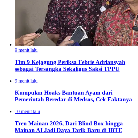
9 menit lalu
Tim 9 Kejagung Periksa Febrie Adriansyah
sebagai Tersangka Sekaligus Saksi TPPU
9 menit lalu
Kumpulan Hoaks Bantuan Ayam dari
Pemerintah Beredar di Medsos, Cek Faktanya
10 menit lalu
Tren Mainan 2026, Dari Blind Box hingga
Mainan AI Jadi Daya Tarik Baru di IBTE