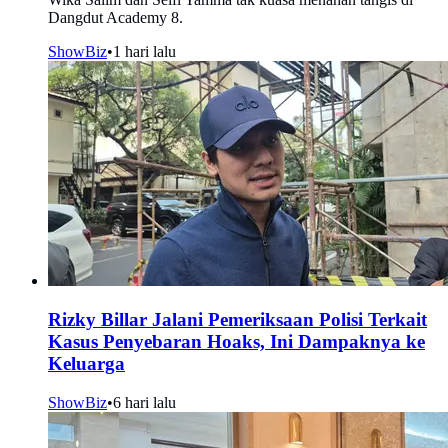
Dangdut Academy 8.
ShowBiz
•
1 hari lalu
Rizky Billar Jalani Pemeriksaan Polisi Terkait
Kasus Penyebaran Hoaks, Ini Dampaknya ke
Keluarga
ShowBiz
•
6 hari lalu