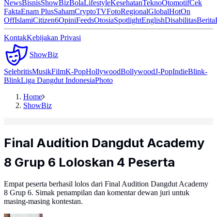
News
Bisnis
ShowBiz
Bola
Lifestyle
Kesehatan
Tekno
Otomotif
Cek
Fakta
Enam Plus
Saham
Crypto
TV
Foto
Regional
Global
Hot
On
Off
Islami
Citizen6
Opini
Feeds
Otosia
Spotlight
English
Disabilitas
Berita
Kontak
Kebijakan Privasi
ShowBiz
Selebritis
Musik
Film
K-Pop
Hollywood
Bollywood
J-Pop
Indie
Blink-
Blink
Liga Dangdut Indonesia
Photo
Home
ShowBiz
Final Audition Dangdut Academy
8 Grup 6 Loloskan 4 Peserta
Empat peserta berhasil lolos dari Final Audition Dangdut Academy
8 Grup 6. Simak penampilan dan komentar dewan juri untuk
masing-masing kontestan.