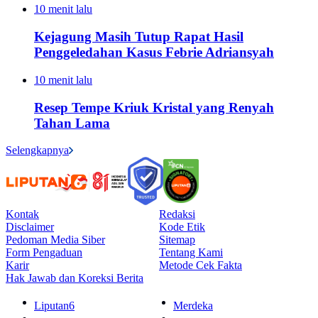
10 menit lalu
Kejagung Masih Tutup Rapat Hasil
Penggeledahan Kasus Febrie Adriansyah
10 menit lalu
Resep Tempe Kriuk Kristal yang Renyah
Tahan Lama
Selengkapnya
Kontak
Redaksi
Disclaimer
Kode Etik
Pedoman Media Siber
Sitemap
Form Pengaduan
Tentang Kami
Karir
Metode Cek Fakta
Hak Jawab dan Koreksi Berita
Liputan6
Merdeka