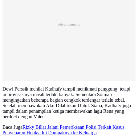
Advertisement
Dewi Perssik menilai Kadhafy tampil menikmati panggung, tetapi
improvisasinya masih terlalu banyak. Sementara Soimah
mengingatkan beberapa bagian cengkok terdengar terlalu tebal.
Setelah membawakan Aku Dilahirkan Untuk Siapa, Kadhafy juga
tampil dalam penampilan ketiga membawakan lagu Rena yang
berduet dengan Valen.
Baca Juga
Rizky Billar Jalani Pemeriksaan Polisi Terkait Kasus
Penyebaran Hoaks, Ini Dampaknya ke Keluarga