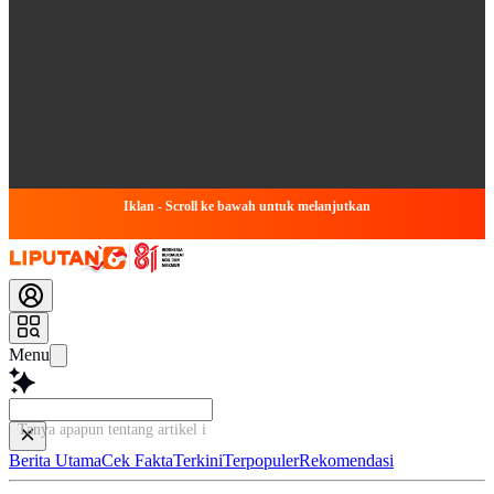
Iklan - Scroll ke bawah untuk melanjutkan
Menu
Tanya apapun tentang artikel ini...
Berita Utama
Cek Fakta
Terkini
Terpopuler
Rekomendasi