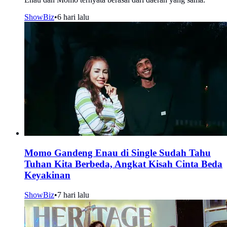
ShowBiz
•
6 hari lalu
Momo Gandeng Enau di Single Sudah Tahu
Tuhan Kita Berbeda, Angkat Kisah Cinta Beda
Keyakinan
ShowBiz
•
7 hari lalu