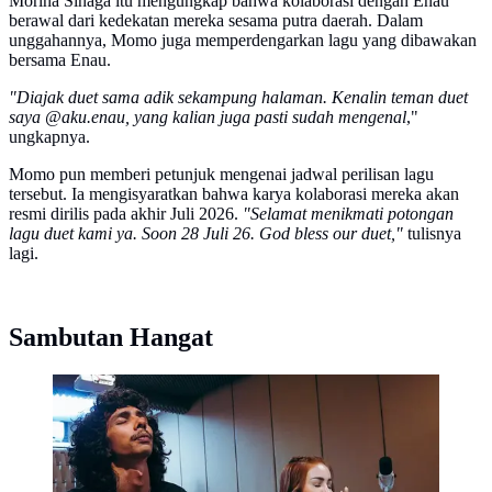
Morina Sinaga itu mengungkap bahwa kolaborasi dengan Enau
berawal dari kedekatan mereka sesama putra daerah. Dalam
unggahannya, Momo juga memperdengarkan lagu yang dibawakan
bersama Enau.
"Diajak duet sama adik sekampung halaman. Kenalin teman duet
saya @aku.enau, yang kalian juga pasti sudah mengenal
,"
ungkapnya.
Momo pun memberi petunjuk mengenai jadwal perilisan lagu
tersebut. Ia mengisyaratkan bahwa karya kolaborasi mereka akan
resmi dirilis pada akhir Juli 2026.
"Selamat menikmati potongan
lagu duet kami ya. Soon 28 Juli 26. God bless our duet,"
tulisnya
lagi.
Sambutan Hangat
Momo Eks Geisha dan Enau. (Instagram/
@therealmomogeisha)