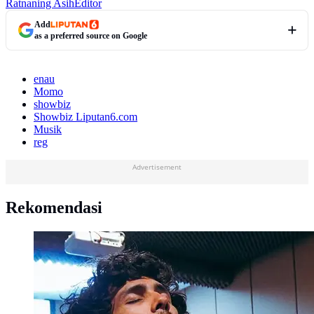
Ratnaning Asih
Editor
Add
as a preferred source on Google
enau
Momo
showbiz
Showbiz Liputan6.com
Musik
reg
Advertisement
Rekomendasi