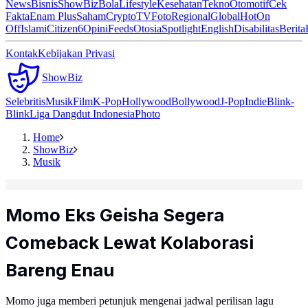
News
Bisnis
ShowBiz
Bola
Lifestyle
Kesehatan
Tekno
Otomotif
Cek
Fakta
Enam Plus
Saham
Crypto
TV
Foto
Regional
Global
Hot
On
Off
Islami
Citizen6
Opini
Feeds
Otosia
Spotlight
English
Disabilitas
Berita
Kontak
Kebijakan Privasi
ShowBiz
Selebritis
Musik
Film
K-Pop
Hollywood
Bollywood
J-Pop
Indie
Blink-
Blink
Liga Dangdut Indonesia
Photo
Home
ShowBiz
Musik
Momo Eks Geisha Segera
Comeback Lewat Kolaborasi
Bareng Enau
Momo juga memberi petunjuk mengenai jadwal perilisan lagu