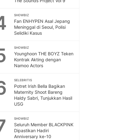
The Sounds Project Vol 9
Sport
Berita Bola Terkini, Ja
4
Klasemen, Hasil Liga
SHOWBIZ
Fan ENHYPEN Asal Jepang
Meninggal di Seoul, Polisi
Selidiki Kasus
5
SHOWBIZ
Younghoon THE BOYZ Teken
Kontrak Akting dengan
Namoo Actors
6
SELEBRITIS
Potret Irish Bella Bagikan
Maternity Shoot Bareng
Haldy Sabri, Tunjukkan Hasil
USG
7
SHOWBIZ
Seluruh Member BLACKPINK
Dipastikan Hadiri
Anniversary ke-10