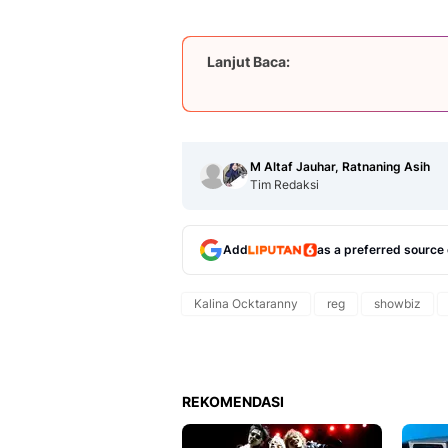
Lanjut Baca:
M Altaf Jauhar, Ratnaning Asih
Tim Redaksi
Add
as a preferred source
Kalina Ocktaranny
reg
showbiz
REKOMENDASI