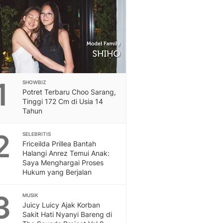
Feeds
Feeds Liputan6: Kumpul
Terbaru Harian
Otosia
Otosia
Spotlight
Berita Terkini, Kabar Te
1
SHOWBIZ
Dan Dunia - Liputan6.
Potret Terbaru Choo Sarang,
English
Tinggi 172 Cm di Usia 14
Exploring Knowledge, T
Tahun
En.Liputan6.com
2
Disabilitas
SELEBRITIS
Friceilda Prillea Bantah
Disabilitas Berita Terkini
Halangi Anrez Temui Anak:
Harian, Berita Terbaru,
Saya Menghargai Proses
Berita
Hukum yang Berjalan
Berita Hari Ini Politik,
Health
3
MUSIK
Kabar Berita Terbaru D
Juicy Luicy Ajak Korban
Diet, Herbal Terbaik
Sakit Hati Nyanyi Bareng di