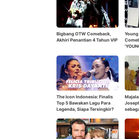
Bigbang OTW Comeback,
Young 
Akhiri Penantian 4 Tahun VIP
Comeb
'YOUN
The Icon Indonesia: Finalis
Majala
Top 5 Bawakan Lagu Para
Joseph
Legenda, Siapa Tersingkir?
sebaga