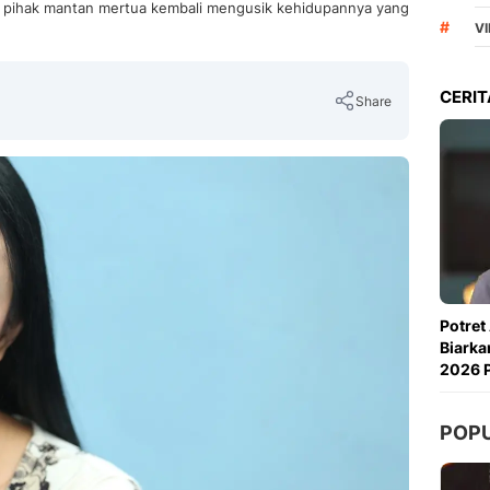
 pihak mantan mertua kembali mengusik kehidupannya yang
#
VI
CERIT
Share
Copy Link
Potret
Biarka
2026 P
POP