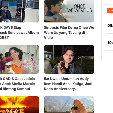
K DAY6 Siap
Sinopsis Film Korea Once We
ack Solo Lewat Album
Were Us yang Tayang di
GEST'
Vidio
h GADIS Gaet Leticia
Iko Uwais Umumkan Audy
 Anak Sheila Marcia
Item Hamil Anak Ketiga, Jadi
i Bintang Sampul
Kado Anniversary
Pernikahan ke-14