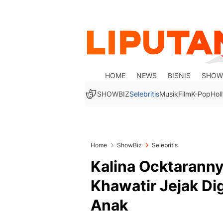
HOME
NEWS
BISNIS
SHOW
SHOWBIZ
Selebritis
Musik
Film
K-Pop
Hol
Home
ShowBiz
Selebritis
Kalina Ocktaranny
Khawatir Jejak Di
Anak