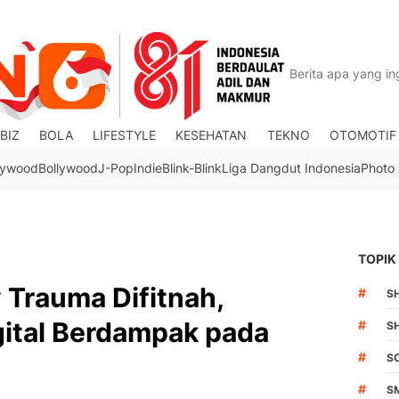
BIZ
BOLA
LIFESTYLE
KESEHATAN
TEKNO
OTOMOTIF
lywood
Bollywood
J-Pop
Indie
Blink-Blink
Liga Dangdut Indonesia
Photo
TOPIK
 Trauma Difitnah,
#
S
gital Berdampak pada
#
S
#
S
#
S