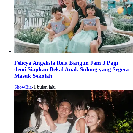
Felicya Angelista Rela Bangun Jam 3 Pagi
demi Siapkan Bekal Anak Sulung yang Segera
Masuk Sekolah
ShowBiz
•
1 bulan lalu