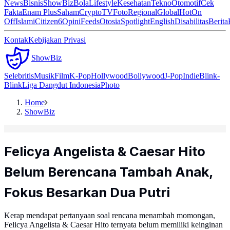
News
Bisnis
ShowBiz
Bola
Lifestyle
Kesehatan
Tekno
Otomotif
Cek
Fakta
Enam Plus
Saham
Crypto
TV
Foto
Regional
Global
Hot
On
Off
Islami
Citizen6
Opini
Feeds
Otosia
Spotlight
English
Disabilitas
Berita
Kontak
Kebijakan Privasi
ShowBiz
Selebritis
Musik
Film
K-Pop
Hollywood
Bollywood
J-Pop
Indie
Blink-
Blink
Liga Dangdut Indonesia
Photo
Home
ShowBiz
Felicya Angelista & Caesar Hito
Belum Berencana Tambah Anak,
Fokus Besarkan Dua Putri
Kerap mendapat pertanyaan soal rencana menambah momongan,
Felicya Angelista & Caesar Hito ternyata belum memiliki keinginan