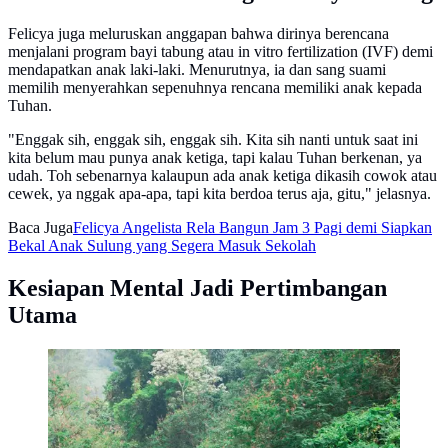
Felicya juga meluruskan anggapan bahwa dirinya berencana
menjalani program bayi tabung atau in vitro fertilization (IVF) demi
mendapatkan anak laki-laki. Menurutnya, ia dan sang suami
memilih menyerahkan sepenuhnya rencana memiliki anak kepada
Tuhan.
"Enggak sih, enggak sih, enggak sih. Kita sih nanti untuk saat ini
kita belum mau punya anak ketiga, tapi kalau Tuhan berkenan, ya
udah. Toh sebenarnya kalaupun ada anak ketiga dikasih cowok atau
cewek, ya nggak apa-apa, tapi kita berdoa terus aja, gitu," jelasnya.
Baca Juga
Felicya Angelista Rela Bangun Jam 3 Pagi demi Siapkan
Bekal Anak Sulung yang Segera Masuk Sekolah
Kesiapan Mental Jadi Pertimbangan
Utama
Felicya Angelista & Caesar Hito momong dua anak -
instagram.com/felicyangelista_