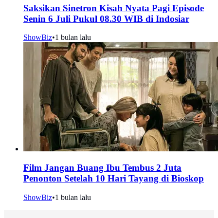
Saksikan Sinetron Kisah Nyata Pagi Episode
Senin 6 Juli Pukul 08.30 WIB di Indosiar
ShowBiz
•
1 bulan lalu
Film Jangan Buang Ibu Tembus 2 Juta
Penonton Setelah 10 Hari Tayang di Bioskop
ShowBiz
•
1 bulan lalu