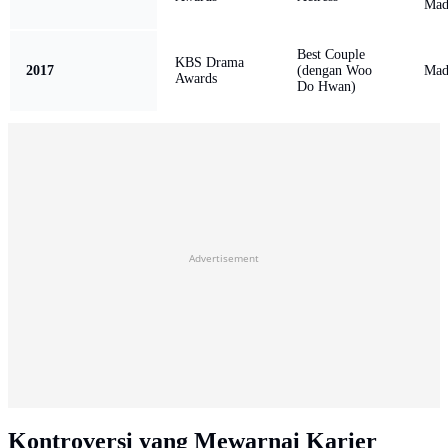
Mad
Best Couple
KBS Drama
2017
(dengan Woo
Mad
Awards
Do Hwan)
Advertisement
Kontroversi yang Mewarnai Karier