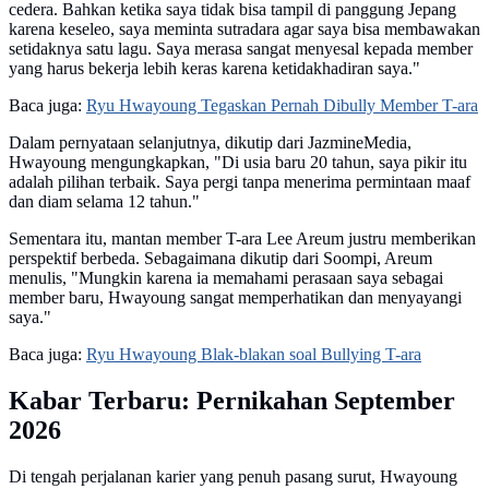
cedera. Bahkan ketika saya tidak bisa tampil di panggung Jepang
karena keseleo, saya meminta sutradara agar saya bisa membawakan
setidaknya satu lagu. Saya merasa sangat menyesal kepada member
yang harus bekerja lebih keras karena ketidakhadiran saya."
Baca juga:
Ryu Hwayoung Tegaskan Pernah Dibully Member T-ara
Dalam pernyataan selanjutnya, dikutip dari JazmineMedia,
Hwayoung mengungkapkan, "Di usia baru 20 tahun, saya pikir itu
adalah pilihan terbaik. Saya pergi tanpa menerima permintaan maaf
dan diam selama 12 tahun."
Sementara itu, mantan member T-ara Lee Areum justru memberikan
perspektif berbeda. Sebagaimana dikutip dari Soompi, Areum
menulis, "Mungkin karena ia memahami perasaan saya sebagai
member baru, Hwayoung sangat memperhatikan dan menyayangi
saya."
Baca juga:
Ryu Hwayoung Blak-blakan soal Bullying T-ara
Kabar Terbaru: Pernikahan September
2026
Di tengah perjalanan karier yang penuh pasang surut, Hwayoung