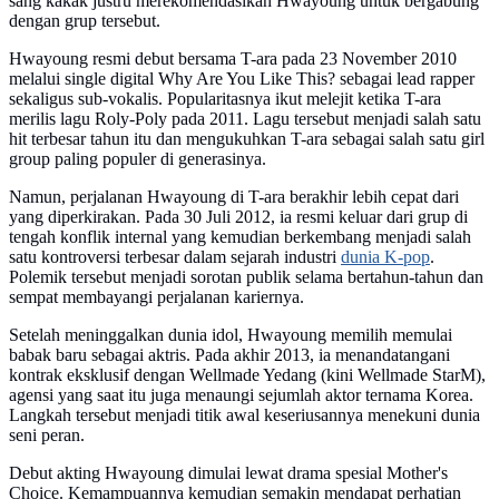
sang kakak justru merekomendasikan Hwayoung untuk bergabung
dengan grup tersebut.
Hwayoung resmi debut bersama T-ara pada 23 November 2010
melalui single digital Why Are You Like This? sebagai lead rapper
sekaligus sub-vokalis. Popularitasnya ikut melejit ketika T-ara
merilis lagu Roly-Poly pada 2011. Lagu tersebut menjadi salah satu
hit terbesar tahun itu dan mengukuhkan T-ara sebagai salah satu girl
group paling populer di generasinya.
Namun, perjalanan Hwayoung di T-ara berakhir lebih cepat dari
yang diperkirakan. Pada 30 Juli 2012, ia resmi keluar dari grup di
tengah konflik internal yang kemudian berkembang menjadi salah
satu kontroversi terbesar dalam sejarah industri
dunia K-pop
.
Polemik tersebut menjadi sorotan publik selama bertahun-tahun dan
sempat membayangi perjalanan kariernya.
Setelah meninggalkan dunia idol, Hwayoung memilih memulai
babak baru sebagai aktris. Pada akhir 2013, ia menandatangani
kontrak eksklusif dengan Wellmade Yedang (kini Wellmade StarM),
agensi yang saat itu juga menaungi sejumlah aktor ternama Korea.
Langkah tersebut menjadi titik awal keseriusannya menekuni dunia
seni peran.
Debut akting Hwayoung dimulai lewat drama spesial Mother's
Choice. Kemampuannya kemudian semakin mendapat perhatian