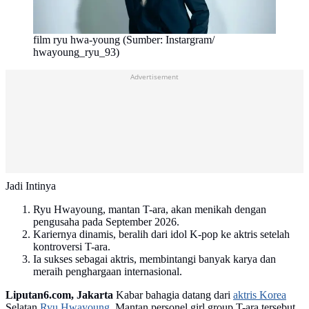
film ryu hwa-young (Sumber: Instargram/
hwayoung_ryu_93)
Advertisement
Jadi Intinya
Ryu Hwayoung, mantan T-ara, akan menikah dengan
pengusaha pada September 2026.
Kariernya dinamis, beralih dari idol K-pop ke aktris setelah
kontroversi T-ara.
Ia sukses sebagai aktris, membintangi banyak karya dan
meraih penghargaan internasional.
Liputan6.com, Jakarta
Kabar bahagia datang dari
aktris Korea
Selatan
Ryu Hwayoung
. Mantan personel girl group T-ara tersebut