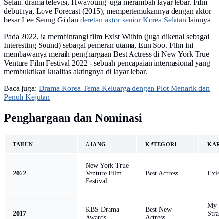
Selain drama televisi, Hwayoung juga merambah layar lebar. Film
debutnya, Love Forecast (2015), mempertemukannya dengan aktor
besar Lee Seung Gi dan
deretan aktor senior Korea Selatan
lainnya.
Pada 2022, ia membintangi film Exist Within (juga dikenal sebagai
Interesting Sound) sebagai pemeran utama, Eun Soo. Film ini
membawanya meraih penghargaan Best Actress di New York True
Venture Film Festival 2022 - sebuah pencapaian internasional yang
membuktikan kualitas aktingnya di layar lebar.
Baca juga:
Drama Korea Tema Keluarga dengan Plot Menarik dan
Penuh Kejutan
Penghargaan dan Nominasi
TAHUN
AJANG
KATEGORI
KA
New York True
2022
Venture Film
Best Actress
Exis
Festival
My 
KBS Drama
Best New
2017
Stra
Awards
Actress