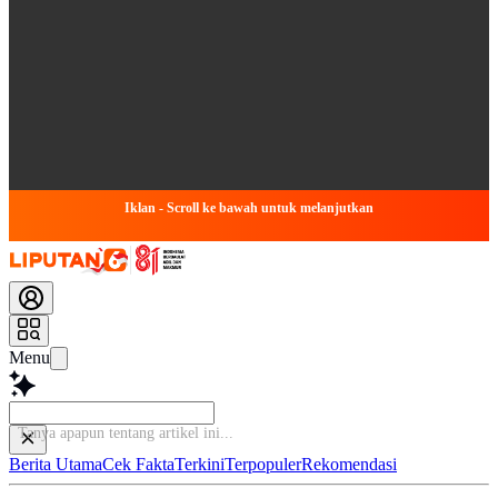
Iklan - Scroll ke bawah untuk melanjutkan
Menu
Tanya apapun ten
Berita Utama
Cek Fakta
Terkini
Terpopuler
Rekomendasi