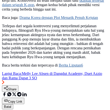
kerja tim. Kontroversi ini telah menjadi salah satu
skandal terbesar
dalam sejarah K-pop
, dengan kedua belah pihak memiliki versi
cerita yang berbeda hingga saat ini.
Baca juga:
Drama Korea dengan Plot Menarik Penuh Kejutan
Terlepas dari segala kontroversi yang menyelimuti perjalanan
hidupnya, filmografi Ryu Hwa-young menunjukkan satu hal yang
jelas: kemampuan aktingnya nyata dan terus berkembang. Dari
panggung K-pop menuju layar drama dan film, ia membuktikan
bahwa reinvensi diri adalah hal yang mungkin - bahkan di tengah
badai publik yang berkepanjangan. Dengan rencana pernikahan
pada September 2026 dan karier akting yang masih aktif, babak
baru kehidupan Ryu Hwa-young tampak menjanjikan.
Baca berita terkini dan terpercaya di
Berita Liputan6
Lanjut Baca:
Melly Lee Absen di Dangdut Academy, Duet Azzio
dan Rama Dapat 3 SO
Share
Copy Link
Batal