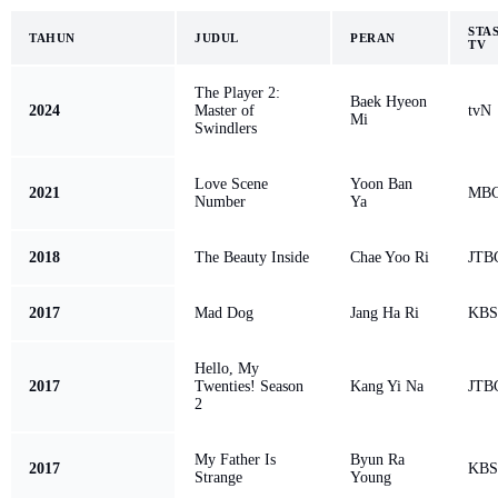
STA
TAHUN
JUDUL
PERAN
TV
The Player 2:
Baek Hyeon
2024
Master of
tvN
Mi
Swindlers
Love Scene
Yoon Ban
2021
MB
Number
Ya
2018
The Beauty Inside
Chae Yoo Ri
JTB
2017
Mad Dog
Jang Ha Ri
KBS
Hello, My
2017
Twenties! Season
Kang Yi Na
JTB
2
My Father Is
Byun Ra
2017
KBS
Strange
Young