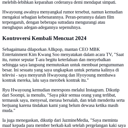
melebih-lebihkan keparahan cederanya demi mendapat simpati.
Hwayoung awalnya menyangkal rumor tersebut, namun kemudian
mengakui sebagian kebenarannya. Peran-perannya dalam film
terpengaruh, dengan beberapa sutradara mengurangi atau
menghapus adegan-adegannya sepenuhnya.
Kontroversi Kembali Mencuat 2024
Sebagaimana dilaporkan Allkpop, mantan CEO MBK
Entertainment Kim Kwang Soo menyatakan dalam acara TV, "Saat
itu, rumor seputar T-ara begitu keterlaluan dan menyebalkan
sehingga saya langsung memutuskan untuk membuat pengumuman
besar. Ini sesuatu yang saya ungkapkan untuk pertama kalinya di
televisi - saya menyuruh Hwayoung dan Hyoyoung membawa
kontrak mereka, lalu saya merobek kontrak itu."
Ryu Hwayoung kemudian merespons melalui Instagram. Dikutip
dari Soompi, ia menulis, "Saya pikir semua orang yang terlibat,
termasuk saya, menyesal, merasa bersalah, dan telah menderita serta
berjuang karena tindakan kami yang belum dewasa ketika masih
muda."
Ia juga menegaskan, dikutip dari JazmineMedia, "Saya meminta
maaf kepada para member berkali-kali setelah pergelangan kaki saya