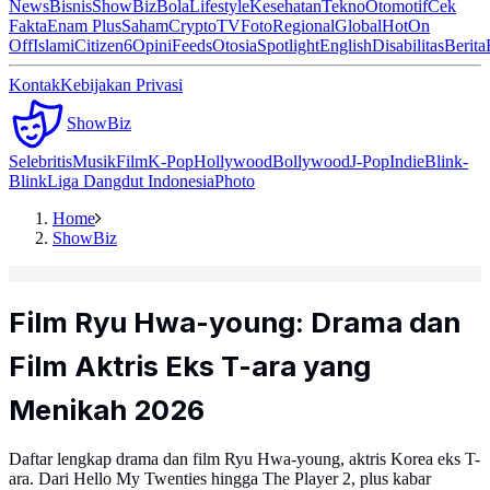
News
Bisnis
ShowBiz
Bola
Lifestyle
Kesehatan
Tekno
Otomotif
Cek
Fakta
Enam Plus
Saham
Crypto
TV
Foto
Regional
Global
Hot
On
Off
Islami
Citizen6
Opini
Feeds
Otosia
Spotlight
English
Disabilitas
Berita
Kontak
Kebijakan Privasi
ShowBiz
Selebritis
Musik
Film
K-Pop
Hollywood
Bollywood
J-Pop
Indie
Blink-
Blink
Liga Dangdut Indonesia
Photo
Home
ShowBiz
Film Ryu Hwa-young: Drama dan
Film Aktris Eks T-ara yang
Menikah 2026
Daftar lengkap drama dan film Ryu Hwa-young, aktris Korea eks T-
ara. Dari Hello My Twenties hingga The Player 2, plus kabar