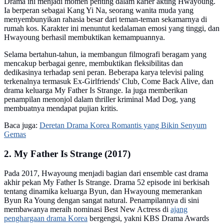
Drama ini menjadi momen penting dalam karier akting Hwayoung.
Ia berperan sebagai Kang Yi Na, seorang wanita muda yang
menyembunyikan rahasia besar dari teman-teman sekamarnya di
rumah kos. Karakter ini menuntut kedalaman emosi yang tinggi, dan
Hwayoung berhasil membuktikan kemampuannya.
Selama bertahun-tahun, ia membangun filmografi beragam yang
mencakup berbagai genre, membuktikan fleksibilitas dan
dedikasinya terhadap seni peran. Beberapa karya televisi paling
terkenalnya termasuk Ex-Girlfriends' Club, Come Back Alive, dan
drama keluarga My Father Is Strange. Ia juga memberikan
penampilan menonjol dalam thriller kriminal Mad Dog, yang
membuatnya mendapat pujian kritis.
Baca juga:
Deretan Drama Korea Romantis yang Bikin Senyum
Gemas
2. My Father Is Strange (2017)
Pada 2017, Hwayoung menjadi bagian dari ensemble cast drama
akhir pekan My Father Is Strange. Drama 52 episode ini berkisah
tentang dinamika keluarga Byun, dan Hwayoung memerankan
Byun Ra Young dengan sangat natural. Penampilannya di sini
membawanya meraih nominasi Best New Actress di
ajang
penghargaan drama Korea
bergengsi, yakni KBS Drama Awards