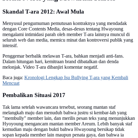
Skandal T-ara 2012: Awal Mula
Menyusul pengumuman pemutusan kontraknya yang mendadak
dengan Core Contents Media, desas-desus tentang Hwayoung
mengalami intimidasi parah oleh member T-ara lainnya muncul di
seluruh web dan media, memicu minat dan kontroversi publik yang
intensif.
Penggemar berbalik melawan T-ara, bahkan menjadi anti-fans.
Dalam hitungan hari, kemitraan brand dibatalkan dan denda
melonjak. Video T-ara dibanjiri komentar negatif.
Baca juga:
Kronologi Lengkap Isu Bullying T-ara yang Kembali
Mencuat
Pembalikan Situasi 2017
Tak lama setelah wawancara tersebut, seorang mantan staf
melangkah maju dan menuduh bahwa justru si kembar-lah yang
"membully" member lain, dan merilis pesan teks yang menunjukkan
Hyoyoung mengancam mantan member Areum. Lebih banyak staf
kemudian maju dengan bukti bahwa Hwayoung bersikap tidak
sopan kepada member lain maupun penata gaya, dan bahwa ia