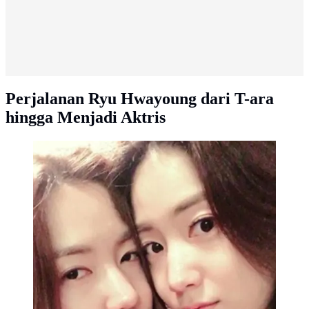
Perjalanan Ryu Hwayoung dari T-ara
hingga Menjadi Aktris
Ryu Hwayoung dan Ryu Hyoyoung merupakan
kembar identik. Dua wanita cantik ini merupakan
mantan anggota girlband tapi beda grup. (Foto:
koreaboo.com)