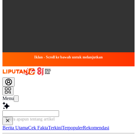
Iklan - Scroll ke bawah untuk melanjutkan
Menu
Tanya apapun tentang artikel ini...
Berita Utama
Cek Fakta
Terkini
Terpopuler
Rekomendasi