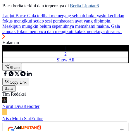
Baca berita terkini dan terpercaya di
Berita Liputan6
Lanjut Baca:
Gala terlihat memegang sebuah buku yasin kecil dan
fokus mengikuti setiap sesi pembacaan ayat yang dipimpin.
Meskipun mungkin belum sepenuhnya memahami makna, Gala
tampak fokus membaca dan mengikuti kakek neneknya di sana.
Halaman
1
2
Show All
Share
Copy Link
Batal
Tim Redaksi
Nurul Diva
Reporter
Nisa Mutia Sari
Editor
Add