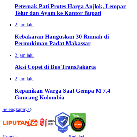
Peternak Pati Protes Harga Anjlok, Lempar
Telur dan Ayam ke Kantor Bupati
2 jam lalu
Kebakaran Hanguskan 30 Rumah di
Permukiman Padat Makassar
2 jam lalu
Aksi Copet di Bus TransJakarta
2 jam lalu
Kepanikan Warga Saat Gempa M 7,4
Guncang Kolombia
Selengkapnya
Kontak
Redaksi