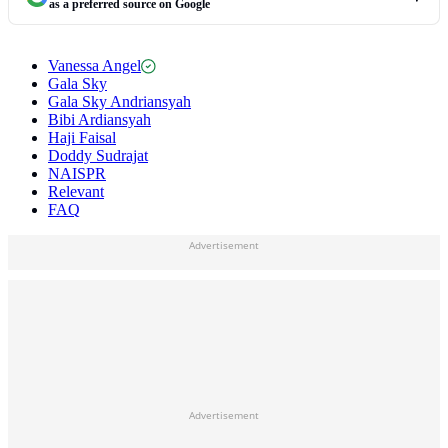
as a preferred source on Google
Vanessa Angel
Gala Sky
Gala Sky Andriansyah
Bibi Ardiansyah
Haji Faisal
Doddy Sudrajat
NAISPR
Relevant
FAQ
Advertisement
Advertisement