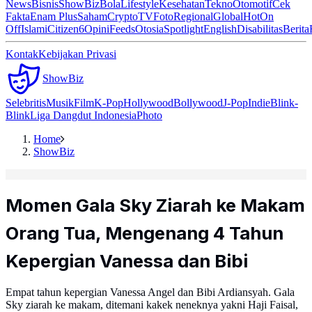
News
Bisnis
ShowBiz
Bola
Lifestyle
Kesehatan
Tekno
Otomotif
Cek
Fakta
Enam Plus
Saham
Crypto
TV
Foto
Regional
Global
Hot
On
Off
Islami
Citizen6
Opini
Feeds
Otosia
Spotlight
English
Disabilitas
Berita
Kontak
Kebijakan Privasi
ShowBiz
Selebritis
Musik
Film
K-Pop
Hollywood
Bollywood
J-Pop
Indie
Blink-
Blink
Liga Dangdut Indonesia
Photo
Home
ShowBiz
Momen Gala Sky Ziarah ke Makam
Orang Tua, Mengenang 4 Tahun
Kepergian Vanessa dan Bibi
Empat tahun kepergian Vanessa Angel dan Bibi Ardiansyah. Gala
Sky ziarah ke makam, ditemani kakek neneknya yakni Haji Faisal,