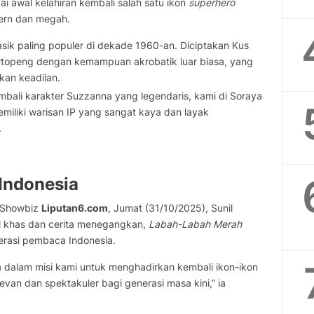
dai awal kelahiran kembali salah satu ikon
superhero
dern dan megah.
asik paling populer di dekade 1960-an. Diciptakan Kus
ertopeng dengan kemampuan akrobatik luar biasa, yang
an keadilan.
ali karakter Suzzanna yang legendaris, kami di Soraya
emiliki warisan IP yang sangat kaya dan layak
.
Indonesia
a Showbiz
Liputan6.com
, Jumat (31/10/2025), Sunil
l khas dan cerita menegangkan,
Labah-Labah Merah
nerasi pembaca Indonesia.
 dalam misi kami untuk menghadirkan kembali ikon-ikon
van dan spektakuler bagi generasi masa kini,” ia