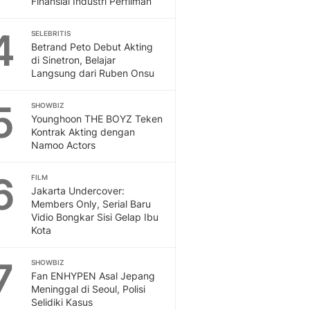
Finansial Industri Perfilman
Sport
Berita Bola Terkini, Ja
4
Klasemen, Hasil Liga
SELEBRITIS
Betrand Peto Debut Akting
di Sinetron, Belajar
Langsung dari Ruben Onsu
5
SHOWBIZ
Younghoon THE BOYZ Teken
Kontrak Akting dengan
Namoo Actors
6
FILM
Jakarta Undercover:
Members Only, Serial Baru
Vidio Bongkar Sisi Gelap Ibu
Kota
7
SHOWBIZ
Fan ENHYPEN Asal Jepang
Meninggal di Seoul, Polisi
Selidiki Kasus