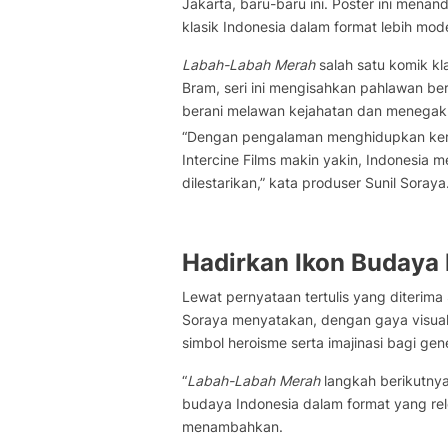
Jakarta, baru-baru ini. Poster ini menan
klasik Indonesia dalam format lebih mo
Labah-Labah Merah
salah satu komik kl
Bram, seri ini mengisahkan pahlawan b
berani melawan kejahatan dan menegakk
“Dengan pengalaman menghidupkan kemb
Intercine Films makin yakin, Indonesia m
dilestarikan,” kata produser Sunil Soraya
Hadirkan Ikon Budaya 
Lewat pernyataan tertulis yang diterim
Soraya menyatakan, dengan gaya visua
simbol heroisme serta imajinasi bagi ge
“
Labah-Labah Merah
langkah berikutnya
budaya Indonesia dalam format yang rele
menambahkan.