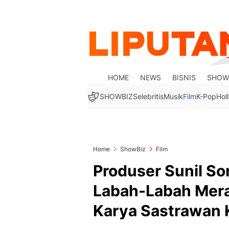
HOME
NEWS
BISNIS
SHOW
SHOWBIZ
Selebritis
Musik
Film
K-Pop
Hol
Home
ShowBiz
Film
Produser Sunil S
Labah-Labah Merah
Karya Sastrawan 