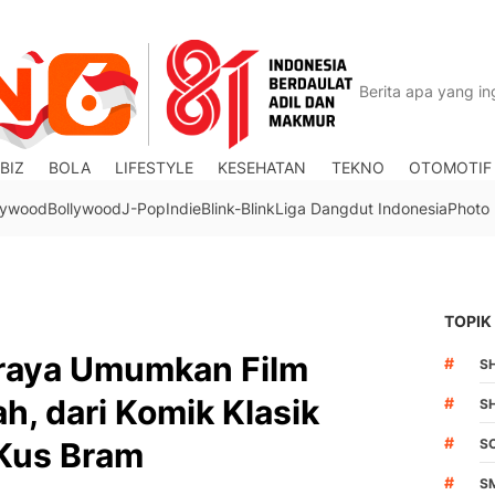
BIZ
BOLA
LIFESTYLE
KESEHATAN
TEKNO
OTOMOTIF
lywood
Bollywood
J-Pop
Indie
Blink-Blink
Liga Dangdut Indonesia
Photo
TOPIK
oraya Umumkan Film
#
S
, dari Komik Klasik
#
S
#
Kus Bram
S
#
S