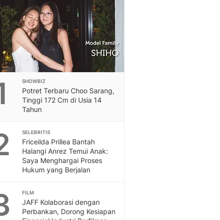
Feeds
Feeds Liputan6: Kumpul
Terbaru Harian
Otosia
Otosia
Spotlight
Berita Terkini, Kabar Te
1
SHOWBIZ
Dan Dunia - Liputan6.
Potret Terbaru Choo Sarang,
English
Tinggi 172 Cm di Usia 14
Exploring Knowledge, T
Tahun
En.Liputan6.com
2
Disabilitas
SELEBRITIS
Friceilda Prillea Bantah
Disabilitas Berita Terkini
Halangi Anrez Temui Anak:
Harian, Berita Terbaru,
Saya Menghargai Proses
Berita
Hukum yang Berjalan
Berita Hari Ini Politik,
Health
3
FILM
Kabar Berita Terbaru D
JAFF Kolaborasi dengan
Diet, Herbal Terbaik
Perbankan, Dorong Kesiapan