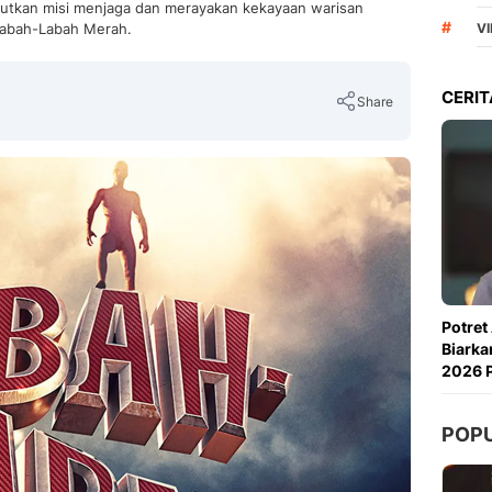
njutkan misi menjaga dan merayakan kekayaan warisan
#
 Labah-Labah Merah.
VI
CERIT
Share
Copy Link
Potret
Biarka
2026 P
POP