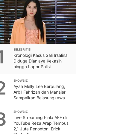
Feeds
Feeds Liputan6: Kumpul
Terbaru Harian
Otosia
Otosia
Spotlight
Berita Terkini, Kabar Te
1
SELEBRITIS
Dan Dunia - Liputan6.
Kronologi Kasus Sali Irsalina
English
Diduga Dianiaya Kekasih
Exploring Knowledge, T
hingga Lapor Polisi
En.Liputan6.com
2
Disabilitas
SHOWBIZ
Ayah Melly Lee Berpulang,
Disabilitas Berita Terkini
Arbil Fahrizan dan Manajer
Harian, Berita Terbaru,
Sampaikan Belasungkawa
Berita
Berita Hari Ini Politik,
3
SHOWBIZ
Health
Live Streaming Piala AFF di
Kabar Berita Terbaru D
YouTube Reza Arap Tembus
Diet, Herbal Terbaik
2,1 Juta Penonton, Erick