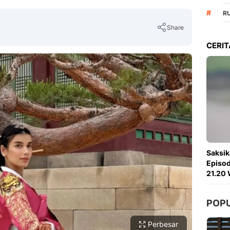
#
R
Share
CERIT
Copy Link
Saksik
Episod
21.20 
POP
Perbesar