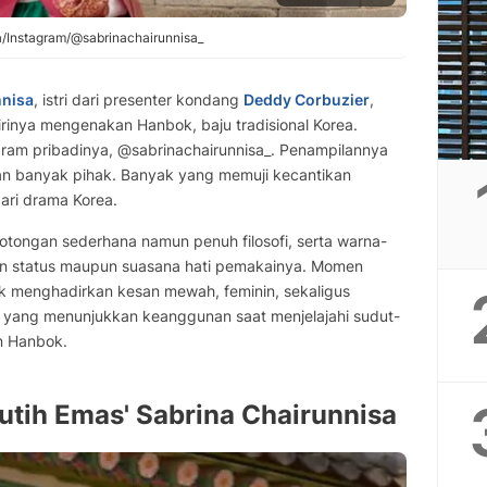
a/Instagram/@sabrinachairunnisa_
nnisa
, istri dari presenter kondang
Deddy Corbuzier
,
irinya mengenakan Hanbok, baju tradisional Korea.
agram pribadinya, @sabrinachairunnisa_. Penampilannya
ian banyak pihak. Banyak yang memuji kecantikan
dari drama Korea.
otongan sederhana namun penuh filosofi, serta warna-
n status maupun suasana hati pemakainya. Momen
 menghadirkan kesan mewah, feminin, sekaligus
a yang menunjukkan keanggunan saat menjelajahi sudut-
n Hanbok.
tih Emas' Sabrina Chairunnisa