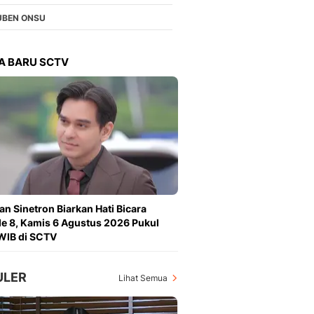
Berita Daerah Dan Peri
Terbaru
UBEN ONSU
Global
Berita Internasional, Sa
A BARU SCTV
Inspiratif, Unik, Dan M
Hot
Hot Liputan6.com Menya
Dan Terbaru
On Off
On Off Liputan6: Sinop
& Berita Bisnis Digital
Islami
Berita & Kajian Islami
an Sinetron Biarkan Hati Bicara
Hikmah - Liputan6
e 8, Kamis 6 Agustus 2026 Pukul
Citizen6
WIB di SCTV
Berita Citizen6 - Medi
Liputan6.com
ULER
Opini
Lihat Semua
Opini Liputan6: Analis
Pandang Dan Perspekti