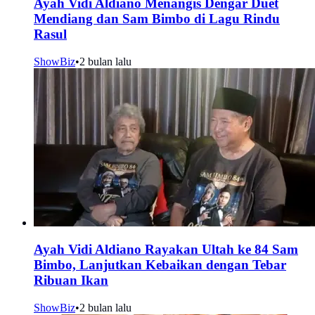
Ayah Vidi Aldiano Menangis Dengar Duet
Mendiang dan Sam Bimbo di Lagu Rindu
Rasul
ShowBiz
•
2 bulan lalu
Ayah Vidi Aldiano Rayakan Ultah ke 84 Sam
Bimbo, Lanjutkan Kebaikan dengan Tebar
Ribuan Ikan
ShowBiz
•
2 bulan lalu