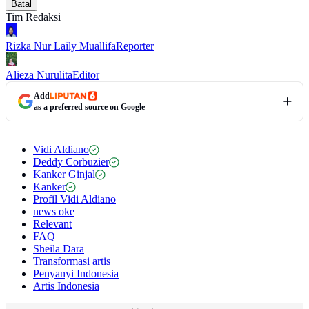
Batal
Tim Redaksi
Rizka Nur Laily Muallifa
Reporter
Alieza Nurulita
Editor
Add
as a preferred source on Google
Vidi Aldiano
Deddy Corbuzier
Kanker Ginjal
Kanker
Profil Vidi Aldiano
news oke
Relevant
FAQ
Sheila Dara
Transformasi artis
Penyanyi Indonesia
Artis Indonesia