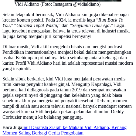
Vidi Aldiano (Foto: Instagram @vidialdiano)
Selain tetap aktif bermusik, Vidi Aldiano kini juga dikenal sebagai
kreator konten positif. Pada 2024, ia merilis lagu “
Run Back To
You
,” “
Garansi Tepat Waktu
,” dan “
Senyumin Dulu Aja
.” Lagu-
lagu tersebut menegaskan bahwa ia terus relevan di industri musik.
Ia juga kerap menjadi juri kompetisi bernyanyi.
Di luar musik, Vidi aktif mengelola bisnis dan mengisi podcast.
Pendidikan internasionalnya menjadi bekal dalam mengembangkan
usaha. Kehidupan pribadinya tetap seimbang antara keluarga dan
karier. Profil Vidi Aldiano hari ini adalah representasi musisi modern
yang inspiratif.
Selain sibuk berkarier, kini Vidi juga menjalani perawatan medis
rutin karena penyakit kanker ginjal. Mengutip Kapanlagi, Vidi
pertama kali didiagnosis pada tahun 2019 dan sempat merasakan
gejala seperti nyeri di pinggang dan kelelahan yang tidak biasa
sebelum akhirnya mengetahui penyakit tersebut. Terbaru, momen
tampil di salah satu acara televisi nasional banyak mendapat sorotan
warganet karena Vidi berjalan pekan-pelan dan dituntun Deddy
Corbuzier menuju ke belakang panggung.
Baca Juga
Inul Daratista Ziarah ke Makam Vidi Aldiano, Kenang
Momen Saling Berbagi Cerita Pengobatan