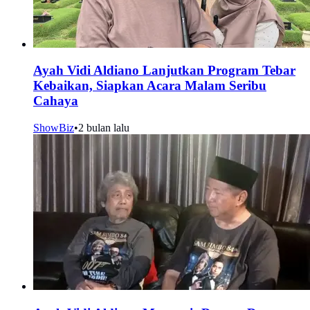
Ayah Vidi Aldiano Lanjutkan Program Tebar
Kebaikan, Siapkan Acara Malam Seribu
Cahaya
ShowBiz
•
2 bulan lalu