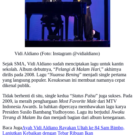
Vidi Aldiano (Foto: Instagram @vidialdiano)
Sejak SMA, Vidi Aldiano sudah menciptakan lagu untuk kantin
sekolah. Album debutnya, “
Pelangi di Malam Hari,
” akhirnya
dirilis pada 2008. Lagu “
Nuansa Bening
” menjadi single pertama
yang langsung populer. Kesuksesan ini membuat namanya cepat
dikenal publik.
Tidak berhenti di situ, single kedua “
Status Palsu
” juga sukses. Pada
2009, ia meraih penghargaan
Most Favorite Male
dari MTV
Indonesia Awards. Ia bahkan dipercaya membawakan lagu karya
Presiden Susilo Bambang Yudhoyono. Lagu itu berjudul
Jiwaku
Terang di Malam Itu
dan menjadi bagian dari album kenegaraan.
Baca Juga
Ayah Vidi Aldiano Rayakan Ultah ke 84 Sam Bimbo,
Lanjutkan Kebaikan dengan Tebar Ribuan Ikan