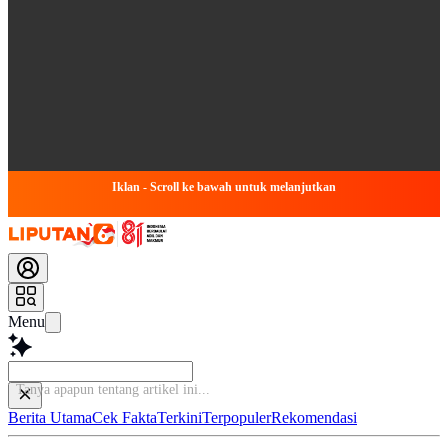
Iklan - Scroll ke bawah untuk melanjutkan
Menu
Baca
Berita Utama
Cek Fakta
Terkini
Terpopuler
Rekomendasi