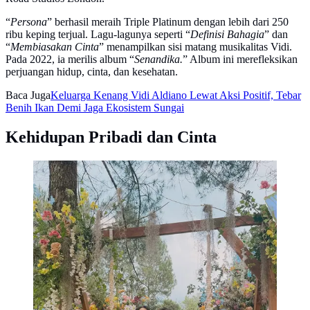
“
Persona
” berhasil meraih Triple Platinum dengan lebih dari 250
ribu keping terjual. Lagu-lagunya seperti “
Definisi Bahagia
” dan
“
Membiasakan Cinta
” menampilkan sisi matang musikalitas Vidi.
Pada 2022, ia merilis album “
Senandika.
” Album ini merefleksikan
perjuangan hidup, cinta, dan kesehatan.
Baca Juga
Keluarga Kenang Vidi Aldiano Lewat Aksi Positif, Tebar
Benih Ikan Demi Jaga Ekosistem Sungai
Kehidupan Pribadi dan Cinta