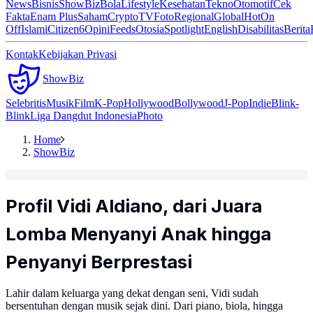
News
Bisnis
ShowBiz
Bola
Lifestyle
Kesehatan
Tekno
Otomotif
Cek
Fakta
Enam Plus
Saham
Crypto
TV
Foto
Regional
Global
Hot
On
Off
Islami
Citizen6
Opini
Feeds
Otosia
Spotlight
English
Disabilitas
Berita
Kontak
Kebijakan Privasi
ShowBiz
Selebritis
Musik
Film
K-Pop
Hollywood
Bollywood
J-Pop
Indie
Blink-
Blink
Liga Dangdut Indonesia
Photo
Home
ShowBiz
Profil Vidi Aldiano, dari Juara
Lomba Menyanyi Anak hingga
Penyanyi Berprestasi
Lahir dalam keluarga yang dekat dengan seni, Vidi sudah
bersentuhan dengan musik sejak dini. Dari piano, biola, hingga