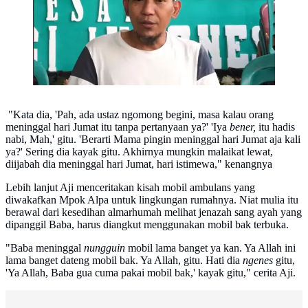
"Kata dia, 'Pah, ada ustaz ngomong begini, masa kalau orang
meninggal hari Jumat itu tanpa pertanyaan ya?' 'Iya
bener,
itu hadis
nabi, Mah,' gitu. 'Berarti Mama pingin meninggal hari Jumat aja kali
ya?' Sering dia kayak gitu. Akhirnya mungkin malaikat lewat,
diijabah dia meninggal hari Jumat, hari istimewa," kenangnya
Lebih lanjut Aji menceritakan kisah mobil ambulans yang
diwakafkan Mpok Alpa untuk lingkungan rumahnya. Niat mulia itu
berawal dari kesedihan almarhumah melihat jenazah sang ayah yang
dipanggil Baba, harus diangkut menggunakan mobil bak terbuka.
"Baba meninggal
nungguin
mobil lama banget ya kan. Ya Allah ini
lama banget dateng mobil bak. Ya Allah, gitu. Hati dia
ngenes
gitu,
'Ya Allah, Baba gua cuma pakai mobil bak,' kayak gitu," cerita Aji.