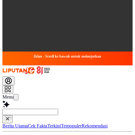
Iklan - Scroll ke bawah untuk melanjutkan
Menu
Simpulkan Arti
Berita Utama
Cek Fakta
Terkini
Terpopuler
Rekomendasi