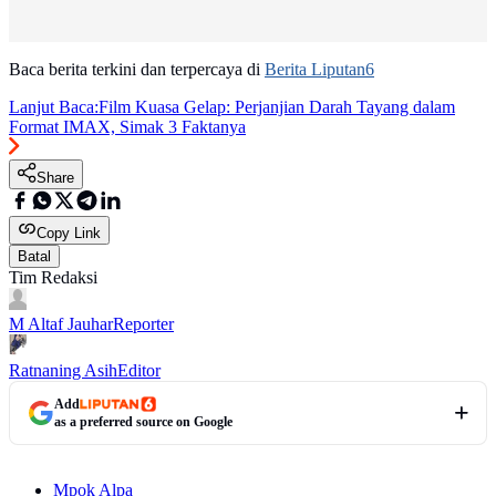
Baca berita terkini dan terpercaya di
Berita Liputan6
Lanjut Baca:
Film Kuasa Gelap: Perjanjian Darah Tayang dalam
Format IMAX, Simak 3 Faktanya
Share
Copy Link
Batal
Tim Redaksi
M Altaf Jauhar
Reporter
Ratnaning Asih
Editor
Add
as a preferred source on Google
Mpok Alpa