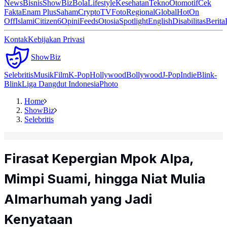
News
Bisnis
ShowBiz
Bola
Lifestyle
Kesehatan
Tekno
Otomotif
Cek
Fakta
Enam Plus
Saham
Crypto
TV
Foto
Regional
Global
Hot
On
Off
Islami
Citizen6
Opini
Feeds
Otosia
Spotlight
English
Disabilitas
Berita
Kontak
Kebijakan Privasi
ShowBiz
Selebritis
Musik
Film
K-Pop
Hollywood
Bollywood
J-Pop
Indie
Blink-
Blink
Liga Dangdut Indonesia
Photo
Home
ShowBiz
Selebritis
Firasat Kepergian Mpok Alpa,
Mimpi Suami, hingga Niat Mulia
Almarhumah yang Jadi
Kenyataan