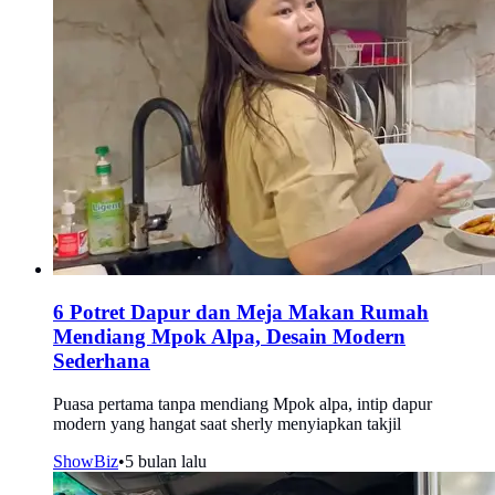
6 Potret Dapur dan Meja Makan Rumah
Mendiang Mpok Alpa, Desain Modern
Sederhana
Puasa pertama tanpa mendiang Mpok alpa, intip dapur
modern yang hangat saat sherly menyiapkan takjil
ShowBiz
•
5 bulan lalu