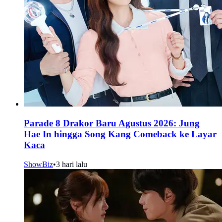
Parade 8 Drakor Baru Agustus 2026: Jung
Hae In hingga Song Kang Comeback ke Layar
Kaca
ShowBiz
•
3 hari lalu