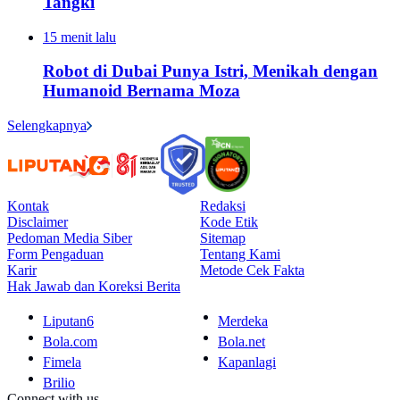
Tangki
15 menit lalu
Robot di Dubai Punya Istri, Menikah dengan
Humanoid Bernama Moza
Selengkapnya
Kontak
Redaksi
Disclaimer
Kode Etik
Pedoman Media Siber
Sitemap
Form Pengaduan
Tentang Kami
Karir
Metode Cek Fakta
Hak Jawab dan Koreksi Berita
Liputan6
Merdeka
Bola.com
Bola.net
Fimela
Kapanlagi
Brilio
Connect with us