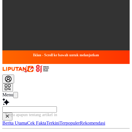
Iklan - Scroll ke bawah untuk melanjutkan
Menu
Tanya apapun tentang artikel ini...
Berita Utama
Cek Fakta
Terkini
Terpopuler
Rekomendasi