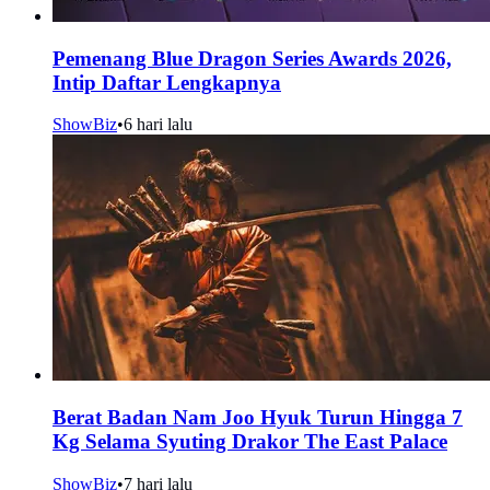
Pemenang Blue Dragon Series Awards 2026,
Intip Daftar Lengkapnya
ShowBiz
•
6 hari lalu
Berat Badan Nam Joo Hyuk Turun Hingga 7
Kg Selama Syuting Drakor The East Palace
ShowBiz
•
7 hari lalu