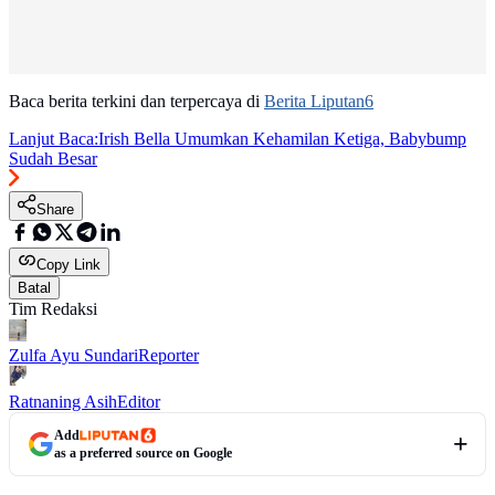
Baca berita terkini dan terpercaya di
Berita Liputan6
Lanjut Baca:
Irish Bella Umumkan Kehamilan Ketiga, Babybump
Sudah Besar
Share
Copy Link
Batal
Tim Redaksi
Zulfa Ayu Sundari
Reporter
Ratnaning Asih
Editor
Add
as a preferred source on Google