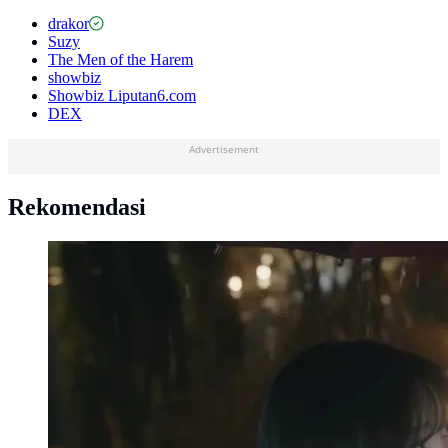
drakor
Suzy
The Men of the Harem
showbiz
Showbiz Liputan6.com
DEX
Advertisement
Rekomendasi