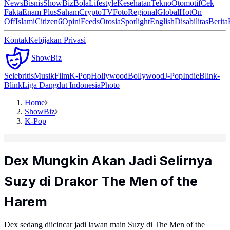
News
Bisnis
ShowBiz
Bola
Lifestyle
Kesehatan
Tekno
Otomotif
Cek
Fakta
Enam Plus
Saham
Crypto
TV
Foto
Regional
Global
Hot
On
Off
Islami
Citizen6
Opini
Feeds
Otosia
Spotlight
English
Disabilitas
Berita
Kontak
Kebijakan Privasi
ShowBiz
Selebritis
Musik
Film
K-Pop
Hollywood
Bollywood
J-Pop
Indie
Blink-
Blink
Liga Dangdut Indonesia
Photo
Home
ShowBiz
K-Pop
Dex Mungkin Akan Jadi Selirnya
Suzy di Drakor The Men of the
Harem
Dex sedang diicincar jadi lawan main Suzy di The Men of the