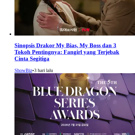
Sinopsis Drakor My Bias, My Boss dan 3
Tokoh Pentingnya: Fangirl yang Terjebak
Cinta Segitiga
ShowBiz
•
3 hari lalu