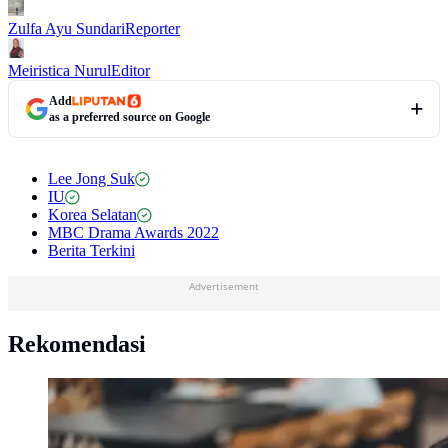
Zulfa Ayu Sundari
Reporter
Meiristica Nurul
Editor
Add
as a preferred source on Google
Lee Jong Suk
IU
Korea Selatan
MBC Drama Awards 2022
Berita Terkini
Advertisement
Rekomendasi