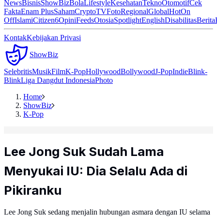
News
Bisnis
ShowBiz
Bola
Lifestyle
Kesehatan
Tekno
Otomotif
Cek
Fakta
Enam Plus
Saham
Crypto
TV
Foto
Regional
Global
Hot
On
Off
Islami
Citizen6
Opini
Feeds
Otosia
Spotlight
English
Disabilitas
Berita
Kontak
Kebijakan Privasi
ShowBiz
Selebritis
Musik
Film
K-Pop
Hollywood
Bollywood
J-Pop
Indie
Blink-
Blink
Liga Dangdut Indonesia
Photo
Home
ShowBiz
K-Pop
Lee Jong Suk Sudah Lama
Menyukai IU: Dia Selalu Ada di
Pikiranku
Lee Jong Suk sedang menjalin hubungan asmara dengan IU selama