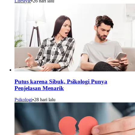
Lifestyle
•
26 hari lalu
Putus karena Sibuk, Psikologi Punya
Penjelasan Menarik
Psikologi
•
28 hari lalu