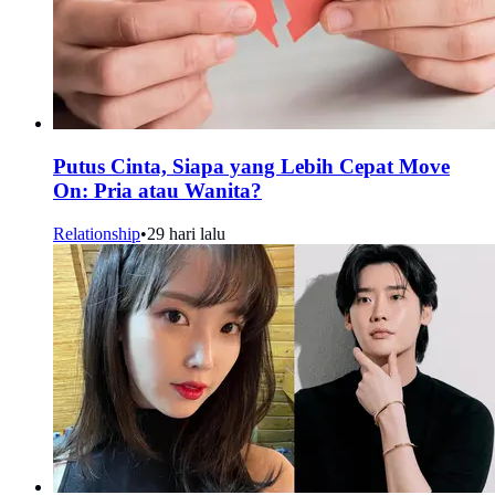
Putus Cinta, Siapa yang Lebih Cepat Move
On: Pria atau Wanita?
Relationship
•
29 hari lalu