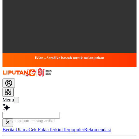
Iklan - Scroll ke bawah untuk melanjutkan
Menu
Tanya apapun tentang artikel ini...
Berita Utama
Cek Fakta
Terkini
Terpopuler
Rekomendasi