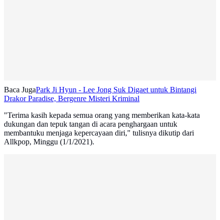
Baca Juga
Park Ji Hyun - Lee Jong Suk Digaet untuk Bintangi
Drakor Paradise, Bergenre Misteri Kriminal
"Terima kasih kepada semua orang yang memberikan kata-kata
dukungan dan tepuk tangan di acara penghargaan untuk
membantuku menjaga kepercayaan diri," tulisnya dikutip dari
Allkpop, Minggu (1/1/2021).