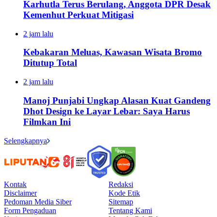
Karhutla Terus Berulang, Anggota DPR Desak
Kemenhut Perkuat Mitigasi
2 jam lalu
Kebakaran Meluas, Kawasan Wisata Bromo
Ditutup Total
2 jam lalu
Manoj Punjabi Ungkap Alasan Kuat Gandeng
Dhot Design ke Layar Lebar: Saya Harus
Filmkan Ini
Selengkapnya
Kontak
Redaksi
Disclaimer
Kode Etik
Pedoman Media Siber
Sitemap
Form Pengaduan
Tentang Kami