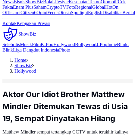
News
Bisnis
ShowBiz
Bola
Lifestyle
Kesehatan
Tekno
Otomotif
Cek
Fakta
Enam Plus
Saham
Crypto
TV
Foto
Regional
Global
Hot
On
Off
Islami
Citizen6
Opini
Feeds
Otosia
Spotlight
English
Disabilitas
Berita
Kontak
Kebijakan Privasi
ShowBiz
Selebritis
Musik
Film
K-Pop
Hollywood
Bollywood
J-Pop
Indie
Blink-
Blink
Liga Dangdut Indonesia
Photo
Home
ShowBiz
Hollywood
Aktor Our Idiot Brother Matthew
Mindler Ditemukan Tewas di Usia
19, Sempat Dinyatakan Hilang
Matthew Mindler sempat tertangkap CCTV untuk terakhir kalinya,