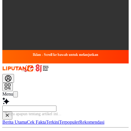
Iklan - Scroll ke bawah untuk melanjutkan
Menu
Tanya ap
Berita Utama
Cek Fakta
Terkini
Terpopuler
Rekomendasi