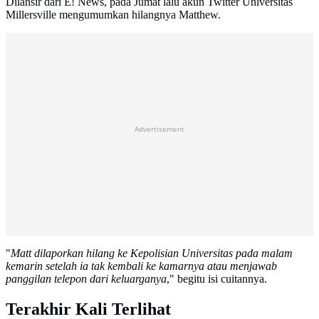
Dilansir dari E! News, pada Jumat lalu akun Twitter Universitas
Millersville mengumumkan hilangnya Matthew.
Advertisement
"
Matt dilaporkan hilang ke Kepolisian Universitas pada malam
kemarin setelah ia tak kembali ke kamarnya atau menjawab
panggilan telepon dari keluarganya
," begitu isi cuitannya.
Terakhir Kali Terlihat