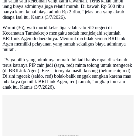
itu salah satu kelebihan yang kami tawarkan. Terus kalau ambil
uang biaya adminnya juga relatif murah. Di bawah Rp 500 ribu
hanya kami kenai biaya admin Rp 2 ribu,” jelas pria yang akrab
disapa Isal itu, Kamis (3/7/2026).
Warmi (36), wali murid kelas tiga salah satu SD negeri di
Kecamatan Tambakrejo mengaku sudah menjelajahi sejumlah
BRILink Agen di daerahnya. Menurut dia tidak semua BRILink
Agen memiliki pelayanan yang ramah sekaligus biaya adminnya
murah.
“Saya pilih yang adminnya murah. Ini tadi habis rapat di sekolah
terus katanya PIP cair, jadi (saya, red) minta tolong untuk mengecek
(di BRILink Agen). Eee… ternyata masih kosong (belum cair, red).
Di sini ngecek (saldo, red) bolak-balik enggak sungkan karena mas
mbaknya (pemilik BRILink Agen, red) ramah,” ungkap ibu satu
anak itu, Kamis (3/7/2026).
Advertisement