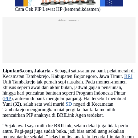
Cara Cek PIP Lewat HP (kemendikdasmen)
Advertisement
Liputan6.com, Jakarta -
Sebagai satu-satunya bank pelat merah di
Kecamatan Tambakrejo, Kabupaten Bojonegoro, Jawa Timur,
BRI
Unit Tambakrejo tak pernah sepi nasabah. Pada momen-momen
khusus seperti awal dan akhir bulan, jadwal gajian pensiunan,
hingga hari pencairan bantuan seperti Program Indonesia Pintar
(
PIP
), antrean di bank mengular panjang. Hal tersebut membuat
Yuni (32), salah satu wali murid
SD
negeri di Kecamatan
Tambakrejo mengurungkan niat pergi ke bank. Ia memilih
mencairkan PIP anaknya di BRILink Agen terdekat.
“Sejak awal saya milih ke BRILink, selain dekat juga tidak perlu
antre. Pagi-pagi juga sudah buka, jadi bisa ambil uang sekalian
mengantar ke sekolah,” jelas ibu tiga anak itu kepada Liputan6.com,