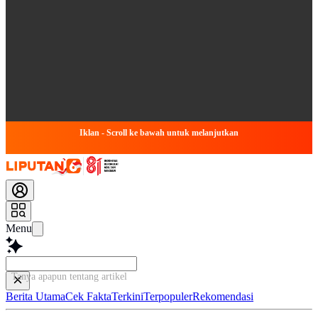
Iklan - Scroll ke bawah untuk melanjutkan
Menu
Tanya apapun tentang artikel ini...
Berita Utama
Cek Fakta
Terkini
Terpopuler
Rekomendasi