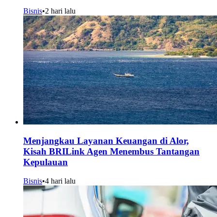
Bisnis
•
2 hari lalu
Menjangkau Layanan Keuangan di Alor,
Kisah BRILink Agen Menembus Tantangan
Kepulauan
Bisnis
•
4 hari lalu