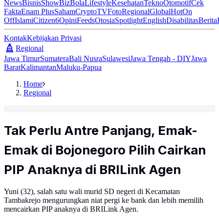
News
Bisnis
ShowBiz
Bola
Lifestyle
Kesehatan
Tekno
Otomotif
Cek
Fakta
Enam Plus
Saham
Crypto
TV
Foto
Regional
Global
Hot
On
Off
Islami
Citizen6
Opini
Feeds
Otosia
Spotlight
English
Disabilitas
Berita
Kontak
Kebijakan Privasi
Regional
Jawa Timur
Sumatera
Bali Nusra
Sulawesi
Jawa Tengah - DIY
Jawa
Barat
Kalimantan
Maluku-Papua
Home
Regional
Tak Perlu Antre Panjang, Emak-
Emak di Bojonegoro Pilih Cairkan
PIP Anaknya di BRILink Agen
Yuni (32), salah satu wali murid SD negeri di Kecamatan
Tambakrejo mengurungkan niat pergi ke bank dan lebih memilih
mencairkan PIP anaknya di BRILink Agen.