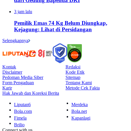
dari Gedung Bapenda DKI
3 jam lalu
Pemilik Emas 74 Kg Belum Diungkap,
Kejagung: Lihat di Persidangan
Selengkapnya
Kontak
Redaksi
Disclaimer
Kode Etik
Pedoman Media Siber
Sitemap
Form Pengaduan
Tentang Kami
Karir
Metode Cek Fakta
Hak Jawab dan Koreksi Berita
Liputan6
Merdeka
Bola.com
Bola.net
Fimela
Kapanlagi
Brilio
Connect with us