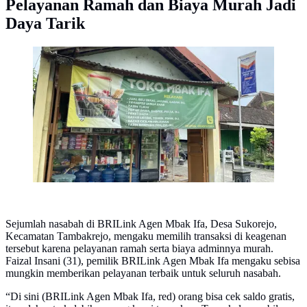
Pelayanan Ramah dan Biaya Murah Jadi
Daya Tarik
Pasutri milenial asal Bojonegoro jadi Agen BRILink
(Liputan6.com/Rizka Nur Laily Muallifa)
Sejumlah nasabah di BRILink Agen Mbak Ifa, Desa Sukorejo,
Kecamatan Tambakrejo, mengaku memilih transaksi di keagenan
tersebut karena pelayanan ramah serta biaya adminnya murah.
Faizal Insani (31), pemilik BRILink Agen Mbak Ifa mengaku sebisa
mungkin memberikan pelayanan terbaik untuk seluruh nasabah.
“Di sini (BRILink Agen Mbak Ifa, red) orang bisa cek saldo gratis,