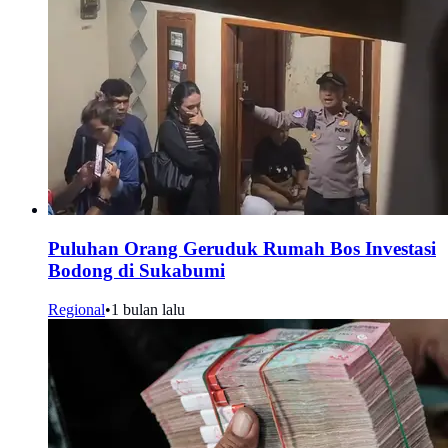
Puluhan Orang Geruduk Rumah Bos Investasi
Bodong di Sukabumi
Regional
•
1 bulan lalu