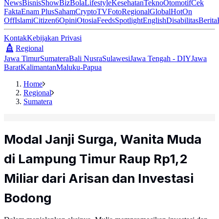
News
Bisnis
ShowBiz
Bola
Lifestyle
Kesehatan
Tekno
Otomotif
Cek
Fakta
Enam Plus
Saham
Crypto
TV
Foto
Regional
Global
Hot
On
Off
Islami
Citizen6
Opini
Otosia
Feeds
Spotlight
English
Disabilitas
Berita
Kontak
Kebijakan Privasi
Regional
Jawa Timur
Sumatera
Bali Nusra
Sulawesi
Jawa Tengah - DIY
Jawa
Barat
Kalimantan
Maluku-Papua
Home
Regional
Sumatera
Modal Janji Surga, Wanita Muda
di Lampung Timur Raup Rp1,2
Miliar dari Arisan dan Investasi
Bodong