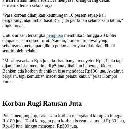
arisan melalui media sosial. Ia menyasar orang-orang dekat,
termasuk teman sekolahnya.
"Para korban dijanjikan keuntungan 10 persen setiap kali
bergabung, atau imbal hasil Rp1 juta per bulan selama satu tahun,"
ungkapnya.
Untuk arisan, tersangka
penipuan
membuka 5 hingga 20 kloter
dengan sistem nomor urut. Namun, nomor urut awal yang
seharusnya mendapat giliran pertama ternyata fiktif dan dibuat
sendiri oleh pelaku.
"Misalnya arisan Rp5 juta, korban hanya menyetor Rp2,3 juta tapi
dijanjikan bisa menerima Rp5 juta dikalikan beberapa kloter.
Bahkan ada korban dijanjikan bisa mendapat Rp100 juta. Awalnya
berjalan, tapi kemudian macet dan pelaku kabur,” jelas Kompol
Faria.
Korban Rugi Ratusan Juta
Polisi mengungkap, salah satu korban mengalami kerugian hingga
Rp180 juta. Total kerugian para korban bervariasi, mulai Rp30 juta,
Rp140 juta, hingga mencapai Rp500 juta.