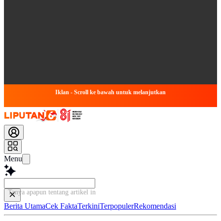
Iklan - Scroll ke bawah untuk melanjutkan
Menu
Tanya apapun tentang artikel ini...
Berita Utama
Cek Fakta
Terkini
Terpopuler
Rekomendasi