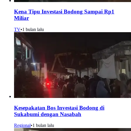
Kena Tipu Investasi Bodong Sampai Rp1
Miliar
TV
•
1 bulan lalu
Kesepakatan Bos Investasi Bodong di
Sukabumi dengan Nasabah
Regional
•
1 bulan lalu