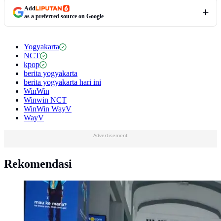
Add
as a preferred source on Google
Yogyakarta
NCT
kpop
berita yogyakarta
berita yogyakarta hari ini
WinWin
Winwin NCT
WinWin WayV
WayV
Advertisement
Rekomendasi