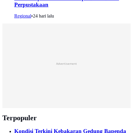
Perpustakaan
Regional
•
24 hari lalu
Advertisement
Terpopuler
Kondisi Terkini Kebakaran Gedung Bapenda