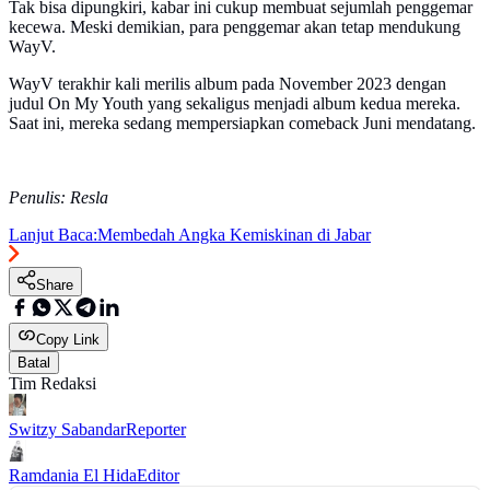
Tak bisa dipungkiri, kabar ini cukup membuat sejumlah penggemar
kecewa. Meski demikian, para penggemar akan tetap mendukung
WayV.
WayV terakhir kali merilis album pada November 2023 dengan
judul On My Youth yang sekaligus menjadi album kedua mereka.
Saat ini, mereka sedang mempersiapkan comeback Juni mendatang.
Penulis: Resla
Lanjut Baca:
Membedah Angka Kemiskinan di Jabar
Share
Copy Link
Batal
Tim Redaksi
Switzy Sabandar
Reporter
Ramdania El Hida
Editor