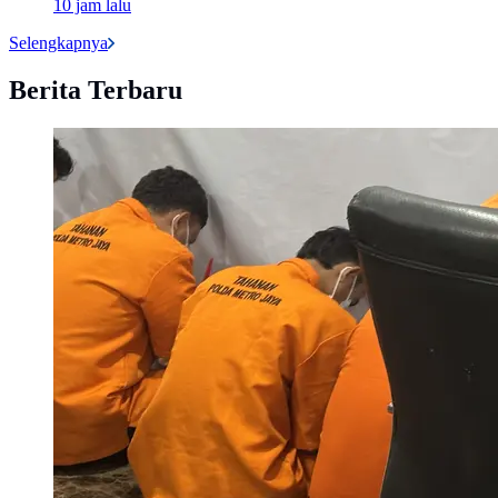
10 jam lalu
Selengkapnya
Berita Terbaru