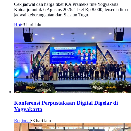
Cek jadwal dan harga tiket KA Prameks rute Yogyakarta-
Kutoarjo untuk 6 Agustus 2026. Tiket Rp 8.000, tersedia lima
jadwal keberangkatan dari Stasiun Tugu.
Hot
•
3 hari lalu
Konferensi Perpustakaan Digital Digelar di
Yogyakarta
Regional
•
3 hari lalu