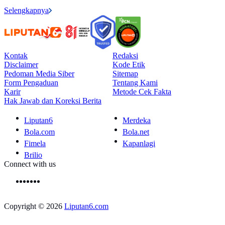
Selengkapnya
Kontak
Redaksi
Disclaimer
Kode Etik
Pedoman Media Siber
Sitemap
Form Pengaduan
Tentang Kami
Karir
Metode Cek Fakta
Hak Jawab dan Koreksi Berita
Liputan6
Merdeka
Bola.com
Bola.net
Fimela
Kapanlagi
Brilio
Connect with us
Copyright © 2026
Liputan6.com