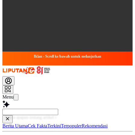
Iklan - Scroll ke bawah untuk melanjutkan
Menu
B
Berita Utama
Cek Fakta
Terkini
Terpopuler
Rekomendasi