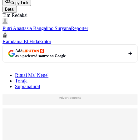
Copy Link
Batal
Tim Redaksi
Putri Anastasia Bangalino Suryana
Reporter
Ramdania El Hida
Editor
Add
as a preferred source on Google
Ritual Ma' Nene'
Toraja
Supranatural
Advertisement