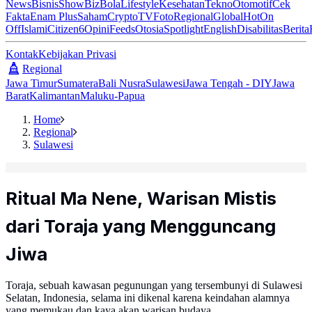
News
Bisnis
ShowBiz
Bola
Lifestyle
Kesehatan
Tekno
Otomotif
Cek
Fakta
Enam Plus
Saham
Crypto
TV
Foto
Regional
Global
Hot
On
Off
Islami
Citizen6
Opini
Feeds
Otosia
Spotlight
English
Disabilitas
Berita
Kontak
Kebijakan Privasi
Regional
Jawa Timur
Sumatera
Bali Nusra
Sulawesi
Jawa Tengah - DIY
Jawa
Barat
Kalimantan
Maluku-Papua
Home
Regional
Sulawesi
Ritual Ma Nene, Warisan Mistis
dari Toraja yang Mengguncang
Jiwa
Toraja, sebuah kawasan pegunungan yang tersembunyi di Sulawesi
Selatan, Indonesia, selama ini dikenal karena keindahan alamnya
yang memukau dan kaya akan warisan budaya.