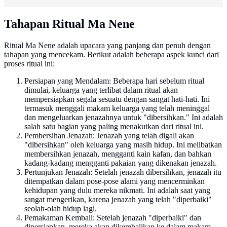
Tahapan Ritual Ma Nene
Ritual Ma Nene adalah upacara yang panjang dan penuh dengan
tahapan yang mencekam. Berikut adalah beberapa aspek kunci dari
proses ritual ini:
Persiapan yang Mendalam: Beberapa hari sebelum ritual
dimulai, keluarga yang terlibat dalam ritual akan
mempersiapkan segala sesuatu dengan sangat hati-hati. Ini
termasuk menggali makam keluarga yang telah meninggal
dan mengeluarkan jenazahnya untuk "dibersihkan." Ini adalah
salah satu bagian yang paling menakutkan dari ritual ini.
Pembersihan Jenazah: Jenazah yang telah digali akan
"dibersihkan" oleh keluarga yang masih hidup. Ini melibatkan
membersihkan jenazah, mengganti kain kafan, dan bahkan
kadang-kadang mengganti pakaian yang dikenakan jenazah.
Pertunjukan Jenazah: Setelah jenazah dibersihkan, jenazah itu
ditempatkan dalam pose-pose alami yang mencerminkan
kehidupan yang dulu mereka nikmati. Ini adalah saat yang
sangat mengerikan, karena jenazah yang telah "diperbaiki"
seolah-olah hidup lagi.
Pemakaman Kembali: Setelah jenazah "diperbaiki" dan
dipersiapkan, mereka akan dikembalikan ke dalam makam