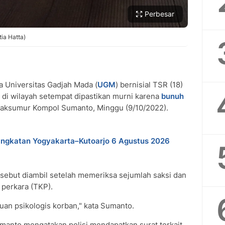
Perbesar
tia Hatta)
 Universitas Gadjah Mada (
UGM
) bernisial TSR (18)
l di wilayah setempat dipastikan murni karena
bunuh
ulaksumur Kompol Sumanto, Minggu (9/10/2022).
ngkatan Yogyakarta–Kutoarjo 6 Agustus 2026
ebut diambil setelah memeriksa sejumlah saksi dan
 perkara (TKP).
uan psikologis korban," kata Sumanto.
umanto mengatakan polisi mendapatkan surat terkait