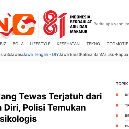
BIZ
BOLA
LIFESTYLE
KESEHATAN
TEKNO
OTOMOTIF
usra
Sulawesi
Jawa Tengah - DIY
Jawa Barat
Kalimantan
Maluku-Papua
TOPIK
ng Tewas Terjatuh dari
#
R
 Diri, Polisi Temukan
#
TR
#
sikologis
B
#
P