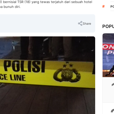
bernisial TSR (18) yang tewas terjatuh dari sebuah hotel
#
a bunuh diri.
P
Share
POP
Copy Link