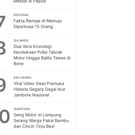
Massal di Papua
Sport
Berita Bola Terkini, Ja
7
Klasemen, Hasil Liga
REGIONAL
Fakta Remaja di Mamuju
Diperkosa 15 Orang
8
SULAWESI
Dua Versi Kronologi
Kecelakaan Polisi Tabrak
Motor hingga Balita Tewas di
Bone
9
BALI NUSRA
Viral Video Siswi Pramuka
Histeris Gegara Gagal Ikut
Jambore Nasional
10
SUMATERA
Geng Motor di Lampung
Serang Warga Pakai Bambu
dan Cincin Tinju Besi