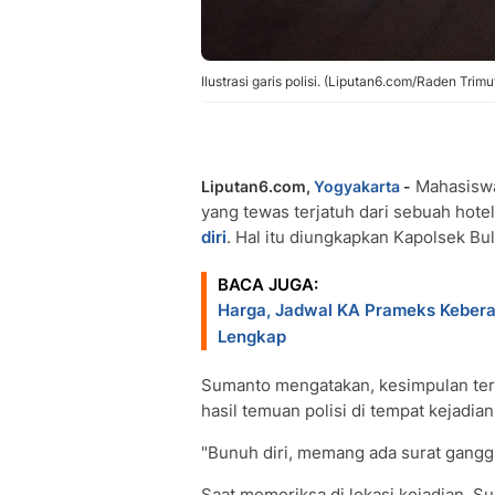
Ilustrasi garis polisi. (Liputan6.com/Raden Trimu
Mahasiswa
Liputan6.com,
Yogyakarta
-
yang tewas terjatuh dari sebuah hote
diri
. Hal itu diungkapkan Kapolsek B
BACA JUGA:
Harga, Jadwal KA Prameks Kebera
Lengkap
Sumanto mengatakan, kesimpulan ters
hasil temuan polisi di tempat kejadian
"Bunuh diri, memang ada surat gangg
Saat memeriksa di lokasi kejadian, S