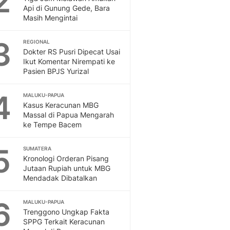
2
Feeds
Api di Gunung Gede, Bara
Masih Mengintai
Feeds Liputan6: Kumpul
Terbaru Harian
3
REGIONAL
Otosia
Dokter RS Pusri Dipecat Usai
Otosia
Ikut Komentar Nirempati ke
Spotlight
Pasien BPJS Yurizal
Berita Terkini, Kabar Te
Dan Dunia - Liputan6.
4
MALUKU-PAPUA
English
Kasus Keracunan MBG
Exploring Knowledge, T
Massal di Papua Mengarah
ke Tempe Bacem
En.Liputan6.com
Disabilitas
5
Disabilitas Berita Terkini
SUMATERA
Kronologi Orderan Pisang
Harian, Berita Terbaru,
Jutaan Rupiah untuk MBG
Berita
Mendadak Dibatalkan
Berita Hari Ini Politik,
Health
6
MALUKU-PAPUA
Kabar Berita Terbaru D
Trenggono Ungkap Fakta
Diet, Herbal Terbaik
SPPG Terkait Keracunan