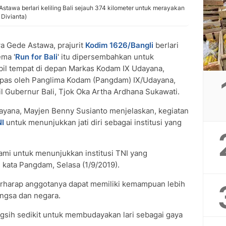
Astawa berlari keliling Bali sejauh 374 kilometer untuk merayakan
Divianta)
a Gede Astawa, prajurit
Kodim 1626/Bangli
berlari
ema '
Run for Bali
' itu dipersembahkan untuk
l tempat di depan Markas Kodam IX Udayana,
epas oleh Panglima Kodam (Pangdam) IX/Udayana,
 Gubernur Bali, Tjok Oka Artha Ardhana Sukawati.
ayana, Mayjen Benny Susianto menjelaskan, kegiatan
I
untuk menunjukkan jati diri sebagai institusi yang
ami untuk menunjukkan institusi TNI yang
" kata Pangdam, Selasa (1/9/2019).
berharap anggotanya dapat memiliki kemampuan lebih
ngsa dan negara.
sih sedikit untuk membudayakan lari sebagai gaya