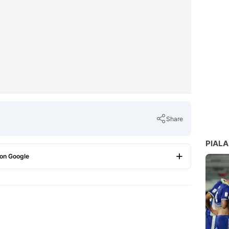
Share
PIALA
 on Google
Copy Link