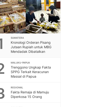
Feeds
Feeds Liputan6: Kumpul
Terbaru Harian
Otosia
Otosia
Spotlight
Berita Terkini, Kabar Te
1
SUMATERA
Dan Dunia - Liputan6.
Kronologi Orderan Pisang
Jutaan Rupiah untuk MBG
English
Mendadak Dibatalkan
Exploring Knowledge, T
En.Liputan6.com
2
MALUKU-PAPUA
Disabilitas
Trenggono Ungkap Fakta
Disabilitas Berita Terkini
SPPG Terkait Keracunan
Harian, Berita Terbaru,
Massal di Papua
Berita
Berita Hari Ini Politik,
3
REGIONAL
Health
Fakta Remaja di Mamuju
Diperkosa 15 Orang
Kabar Berita Terbaru D
Diet, Herbal Terbaik