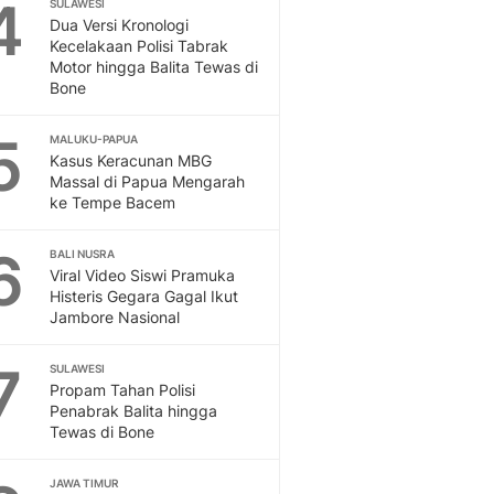
4
Sport
SULAWESI
Dua Versi Kronologi
Berita Bola Terkini, Ja
Kecelakaan Polisi Tabrak
Klasemen, Hasil Liga
Motor hingga Balita Tewas di
Bone
5
MALUKU-PAPUA
Kasus Keracunan MBG
Massal di Papua Mengarah
ke Tempe Bacem
6
BALI NUSRA
Viral Video Siswi Pramuka
Histeris Gegara Gagal Ikut
Jambore Nasional
7
SULAWESI
Propam Tahan Polisi
Penabrak Balita hingga
Tewas di Bone
JAWA TIMUR