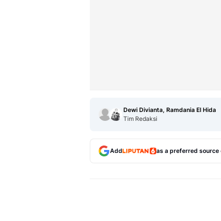
Dewi Divianta, Ramdania El Hida
Tim Redaksi
Add
as a preferred source