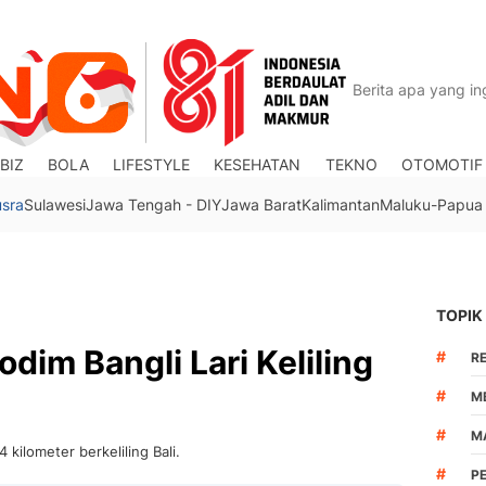
BIZ
BOLA
LIFESTYLE
KESEHATAN
TEKNO
OTOMOTIF
usra
Sulawesi
Jawa Tengah - DIY
Jawa Barat
Kalimantan
Maluku-Papua
TOPIK
dim Bangli Lari Keliling
#
R
#
M
#
M
4 kilometer berkeliling Bali.
#
P