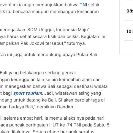
 event ini ia ingin menunjukkan bahwa
TNI
selalu
 baik itu bencana maupun membangun kesadaran
u menegaskan 'SDM Unggul, Indonesia Maju'.
 harus sehat secara fisik dan psikis. Kegiatan ini
ampaikan Pak Jokowi tersebut," tuturnya.
tan ini juga untuk mendukung upaya Pulau Bali
Bali yang belakangan sedang gencar
an keunggulan lain selain keindahan alam dan
gin menegaskan bahwa Bali sebagai destinasi wisata
at bagi
sport tourism
. Jadi, wisatawan asing yang
ndang untuk datang ke Bali. Silakan berolahraga di
 dan budaya Bali," demikian Dandim.
li selama empat hari. Ia memulai aksinya pada hari
h pada puncak peringatan HUT ke-74 TNI pada Sabtu 5
kan dilaluinya. Setiap etape berjarak seratus