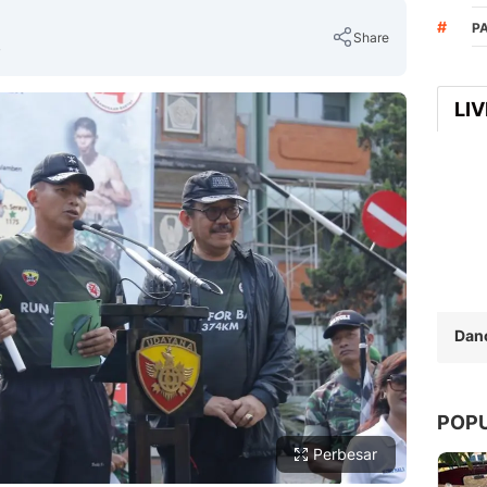
#
P
Share
B
LI
Copy Link
Dan
POP
Perbesar