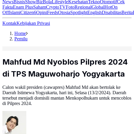
News
Bisnis
ShowBiz
Bola
Lifestyle
Kesehatan
Tekno
Otomotif
Cek
Fakta
Enam Plus
Saham
Crypto
TV
Foto
Regional
Global
Hot
On
Off
Islami
Citizen6
Opini
Feeds
Otosia
Spotlight
English
Disabilitas
Berita
Kontak
Kebijakan Privasi
Home
Pemilu
Mahfud Md Nyoblos Pilpres 2024
di TPS Maguwoharjo Yogyakarta
Calon wakil presiden (cawapres) Mahfud Md akan bertolak ke
Daerah Istimewa Yogyakarta, hari ini, Selasa (13/2/2024). Daerah
tersebut menjadi domisili mantan Menkopolhukam untuk mencoblos
di Pilpres 2024.