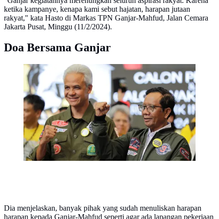
"Ganjar kegiatannya merenungkan seluruh aspirasi rakyat. Karena
ketika kampanye, kenapa kami sebut hajatan, harapan jutaan
rakyat," kata Hasto di Markas TPN Ganjar-Mahfud, Jalan Cemara
Jakarta Pusat, Minggu (11/2/2024).
Doa Bersama Ganjar
Ganjar Pranowo dan Mahfud MD dalam acara
"Alumni UI Bersama Ganjar-Mahfud" berlangsung di
One Bell Park Mall, Jakarta Selatan pada Sabtu
(3/2/2023).
Dia menjelaskan, banyak pihak yang sudah menuliskan harapan
harapan kepada Ganjar-Mahfud seperti agar ada lapangan pekerjaan