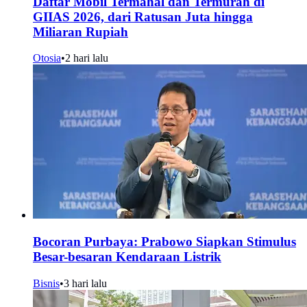
Daftar Mobil Termahal dan Termurah di
GIIAS 2026, dari Ratusan Juta hingga
Miliaran Rupiah
Otosia
•
2 hari lalu
Bocoran Purbaya: Prabowo Siapkan Stimulus
Besar-besaran Kendaraan Listrik
Bisnis
•
3 hari lalu