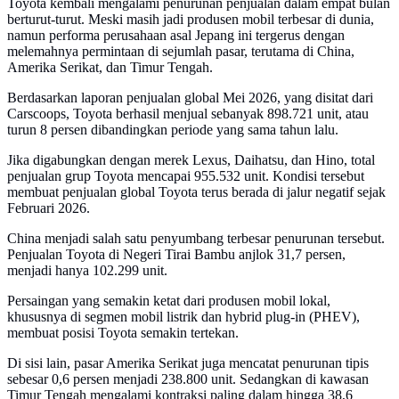
Toyota kembali mengalami penurunan penjualan dalam empat bulan
berturut-turut. Meski masih jadi produsen mobil terbesar di dunia,
namun performa perusahaan asal Jepang ini tergerus dengan
melemahnya permintaan di sejumlah pasar, terutama di China,
Amerika Serikat, dan Timur Tengah.
Berdasarkan laporan penjualan global Mei 2026, yang disitat dari
Carscoops, Toyota berhasil menjual sebanyak 898.721 unit, atau
turun 8 persen dibandingkan periode yang sama tahun lalu.
Jika digabungkan dengan merek Lexus, Daihatsu, dan Hino, total
penjualan grup Toyota mencapai 955.532 unit. Kondisi tersebut
membuat penjualan global Toyota terus berada di jalur negatif sejak
Februari 2026.
China menjadi salah satu penyumbang terbesar penurunan tersebut.
Penjualan Toyota di Negeri Tirai Bambu anjlok 31,7 persen,
menjadi hanya 102.299 unit.
Persaingan yang semakin ketat dari produsen mobil lokal,
khususnya di segmen mobil listrik dan hybrid plug-in (PHEV),
membuat posisi Toyota semakin tertekan.
Di sisi lain, pasar Amerika Serikat juga mencatat penurunan tipis
sebesar 0,6 persen menjadi 238.800 unit. Sedangkan di kawasan
Timur Tengah mengalami kontraksi paling dalam hingga 38,6