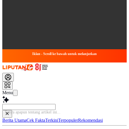
Iklan - Scroll ke bawah untuk melanjutkan
Menu
Tanya
Berita Utama
Cek Fakta
Terkini
Terpopuler
Rekomendasi