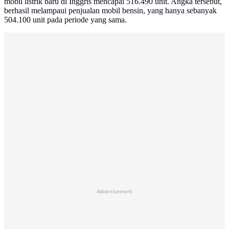
mobil listrik baru di Inggris mencapai 516.490 unit. Angka tersebut,
berhasil melampaui penjualan mobil bensin, yang hanya sebanyak
504.100 unit pada periode yang sama.
Advertisement