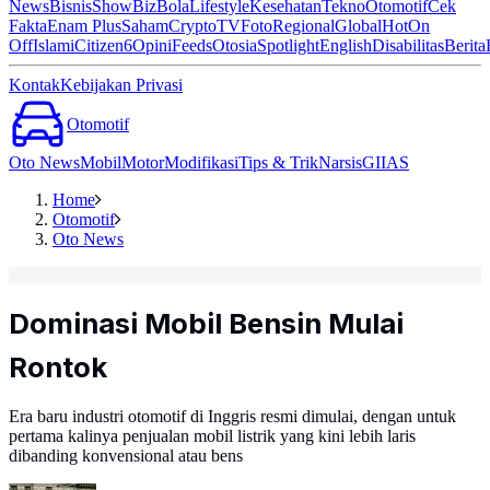
News
Bisnis
ShowBiz
Bola
Lifestyle
Kesehatan
Tekno
Otomotif
Cek
Fakta
Enam Plus
Saham
Crypto
TV
Foto
Regional
Global
Hot
On
Off
Islami
Citizen6
Opini
Feeds
Otosia
Spotlight
English
Disabilitas
Berita
Kontak
Kebijakan Privasi
Otomotif
Oto News
Mobil
Motor
Modifikasi
Tips & Trik
Narsis
GIIAS
Home
Otomotif
Oto News
Dominasi Mobil Bensin Mulai
Rontok
Era baru industri otomotif di Inggris resmi dimulai, dengan untuk
pertama kalinya penjualan mobil listrik yang kini lebih laris
dibanding konvensional atau bens