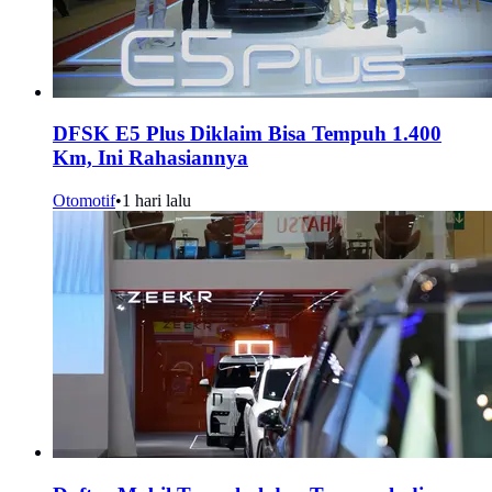
DFSK E5 Plus Diklaim Bisa Tempuh 1.400
Km, Ini Rahasiannya
Otomotif
•
1 hari lalu