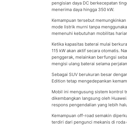
pengisian daya DC berkecepatan ting
menerima daya hingga 350 kW.
Kemampuan tersebut memungkinkan Fr
mode listrik murni tanpa menggunakan
memenuhi kebutuhan mobilitas harian
Ketika kapasitas baterai mulai berkur
115 kW akan aktif secara otomatis. N
penggerak, melainkan berfungsi sebag
mengisi ulang baterai selama perjala
Sebagai SUV berukuran besar dengan 
Edition tetap mengedepankan kemam
Mobil ini mengusung sistem kontrol t
dikembangkan langsung oleh Huawei.
respons pengendalian yang lebih halu
Kemampuan off-road semakin diperkuat
terdiri dari pengunci mekanis di roda d