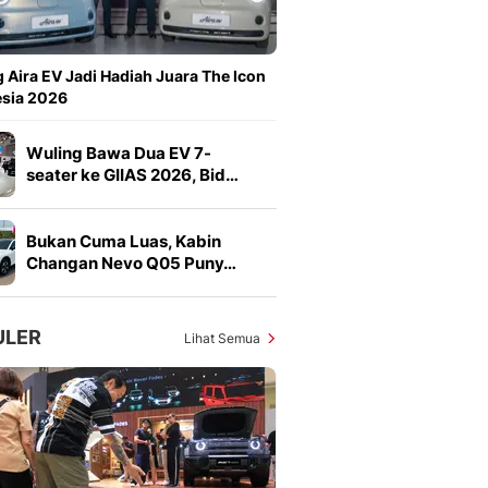
Sport
Berita Bola Terkini, Ja
Klasemen, Hasil Liga
 Aira EV Jadi Hadiah Juara The Icon
esia 2026
Wuling Bawa Dua EV 7-
seater ke GIIAS 2026, Bid…
Bukan Cuma Luas, Kabin
Changan Nevo Q05 Puny…
ULER
Lihat Semua