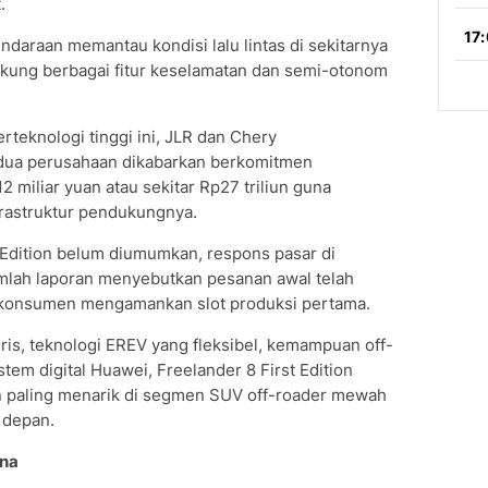
.
daraan memantau kondisi lalu lintas di sekitarnya
dukung berbagai fitur keselamatan dan semi-otonom
eknologi tinggi ini, JLR dan Chery
edua perusahaan dikabarkan berkomitmen
miliar yuan atau sekitar Rp27 triliun guna
frastruktur pendukungnya.
 Edition belum diumumkan, respons pasar di
umlah laporan menyebutkan pesanan awal telah
 konsumen mengamankan slot produksi pertama.
is, teknologi EREV yang fleksibel, kemampuan off-
em digital Huawei, Freelander 8 First Edition
n paling menarik di segmen SUV off-roader mewah
 depan.
na