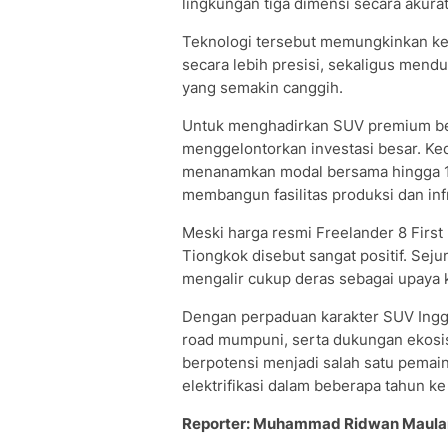
lingkungan tiga dimensi secara akurat
Teknologi tersebut memungkinkan ken
secara lebih presisi, sekaligus men
yang semakin canggih.
Untuk menghadirkan SUV premium bert
menggelontorkan investasi besar. K
menanamkan modal bersama hingga 12 
membangun fasilitas produksi dan in
Meski harga resmi Freelander 8 First
Tiongkok disebut sangat positif. Sej
mengalir cukup deras sebagai upaya
Dengan perpaduan karakter SUV Inggr
road mumpuni, serta dukungan ekosist
berpotensi menjadi salah satu pemai
elektrifikasi dalam beberapa tahun ke
Reporter: Muhammad Ridwan Maula