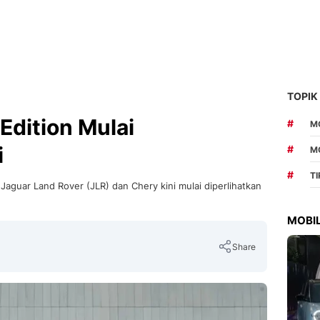
TOPIK
 Edition Mulai
#
MO
i
#
M
#
T
Jaguar Land Rover (JLR) dan Chery kini mulai diperlihatkan
MOBIL
Share