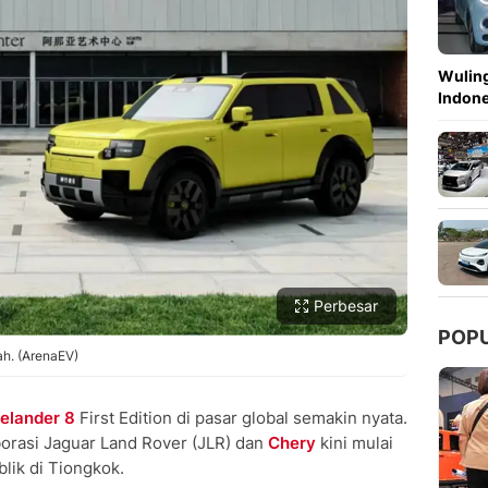
Copy Link
Wuling
Indon
Perbesar
POP
ah. (ArenaEV)
elander 8
First Edition di pasar global semakin nyata.
orasi Jaguar Land Rover (JLR) dan
Chery
kini mulai
lik di Tiongkok.