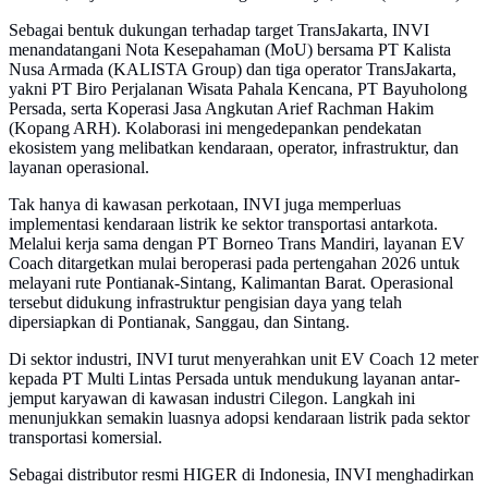
Sebagai bentuk dukungan terhadap target TransJakarta, INVI
menandatangani Nota Kesepahaman (MoU) bersama PT Kalista
Nusa Armada (KALISTA Group) dan tiga operator TransJakarta,
yakni PT Biro Perjalanan Wisata Pahala Kencana, PT Bayuholong
Persada, serta Koperasi Jasa Angkutan Arief Rachman Hakim
(Kopang ARH). Kolaborasi ini mengedepankan pendekatan
ekosistem yang melibatkan kendaraan, operator, infrastruktur, dan
layanan operasional.
Tak hanya di kawasan perkotaan, INVI juga memperluas
implementasi kendaraan listrik ke sektor transportasi antarkota.
Melalui kerja sama dengan PT Borneo Trans Mandiri, layanan EV
Coach ditargetkan mulai beroperasi pada pertengahan 2026 untuk
melayani rute Pontianak-Sintang, Kalimantan Barat. Operasional
tersebut didukung infrastruktur pengisian daya yang telah
dipersiapkan di Pontianak, Sanggau, dan Sintang.
Di sektor industri, INVI turut menyerahkan unit EV Coach 12 meter
kepada PT Multi Lintas Persada untuk mendukung layanan antar-
jemput karyawan di kawasan industri Cilegon. Langkah ini
menunjukkan semakin luasnya adopsi kendaraan listrik pada sektor
transportasi komersial.
Sebagai distributor resmi HIGER di Indonesia, INVI menghadirkan