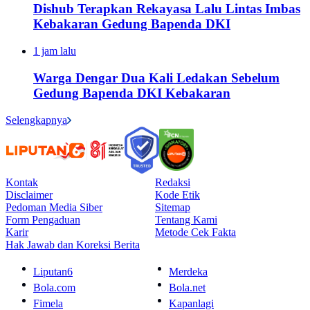
Dishub Terapkan Rekayasa Lalu Lintas Imbas
Kebakaran Gedung Bapenda DKI
1 jam lalu
Warga Dengar Dua Kali Ledakan Sebelum
Gedung Bapenda DKI Kebakaran
Selengkapnya
Kontak
Redaksi
Disclaimer
Kode Etik
Pedoman Media Siber
Sitemap
Form Pengaduan
Tentang Kami
Karir
Metode Cek Fakta
Hak Jawab dan Koreksi Berita
Liputan6
Merdeka
Bola.com
Bola.net
Fimela
Kapanlagi