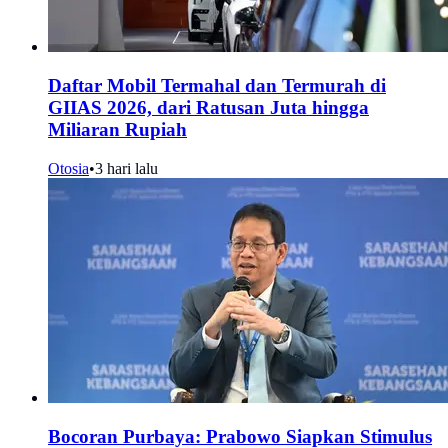
Daftar Mobil Termahal dan Termurah di
GIIAS 2026, dari Ratusan Juta hingga
Miliaran Rupiah
Otosia
•
3 hari lalu
Bocoran Purbaya: Prabowo Siapkan Stimulus