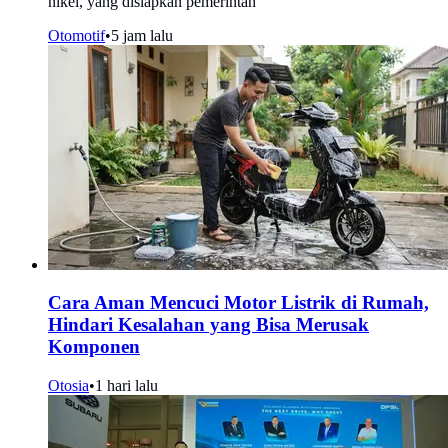
nikel, yang disiapkan pemerintah
Otomotif
•
5 jam lalu
Cara Aman Mencuci Motor Listrik di Rumah,
Hindari Kesalahan yang Bisa Merusak
Komponen
Otosia
•
1 hari lalu