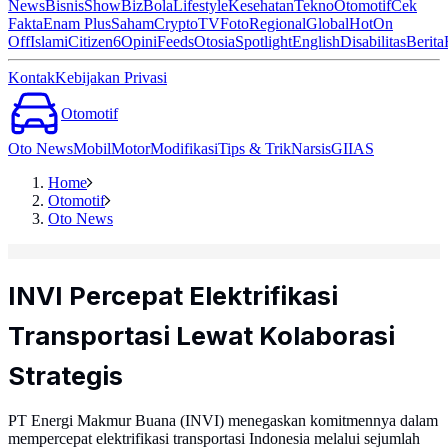
News
Bisnis
ShowBiz
Bola
Lifestyle
Kesehatan
Tekno
Otomotif
Cek
Fakta
Enam Plus
Saham
Crypto
TV
Foto
Regional
Global
Hot
On
Off
Islami
Citizen6
Opini
Feeds
Otosia
Spotlight
English
Disabilitas
Berita
Kontak
Kebijakan Privasi
Otomotif
Oto News
Mobil
Motor
Modifikasi
Tips & Trik
Narsis
GIIAS
Home
Otomotif
Oto News
INVI Percepat Elektrifikasi
Transportasi Lewat Kolaborasi
Strategis
PT Energi Makmur Buana (INVI) menegaskan komitmennya dalam
mempercepat elektrifikasi transportasi Indonesia melalui sejumlah