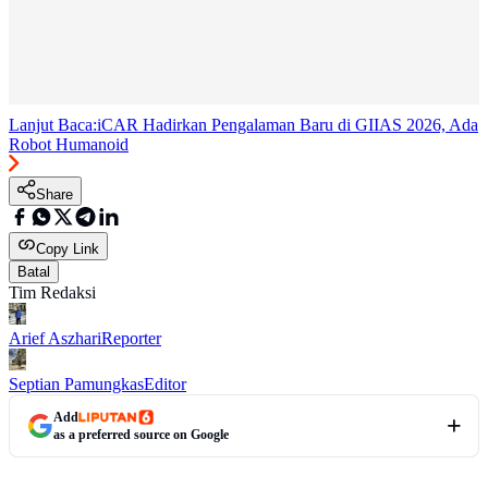
Lanjut Baca:
iCAR Hadirkan Pengalaman Baru di GIIAS 2026, Ada
Robot Humanoid
Share
Copy Link
Batal
Tim Redaksi
Arief Aszhari
Reporter
Septian Pamungkas
Editor
Add
as a preferred source on Google