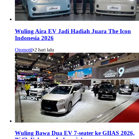
Wuling Aira EV Jadi Hadiah Juara The Icon
Indonesia 2026
Otomotif
•
2 hari lalu
Wuling Bawa Dua EV 7-seater ke GIIAS 2026,