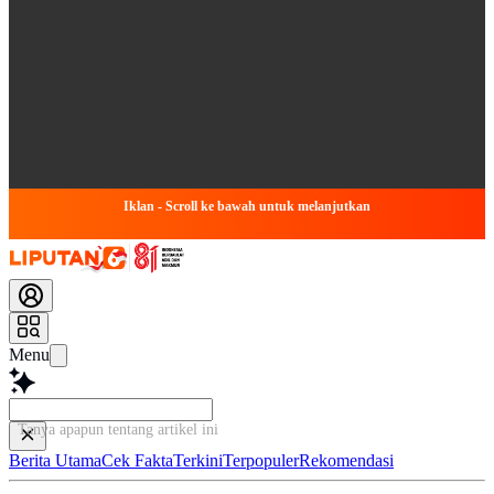
Iklan - Scroll ke bawah untuk melanjutkan
Menu
Tanya apapun tentang artikel ini...
Berita Utama
Cek Fakta
Terkini
Terpopuler
Rekomendasi