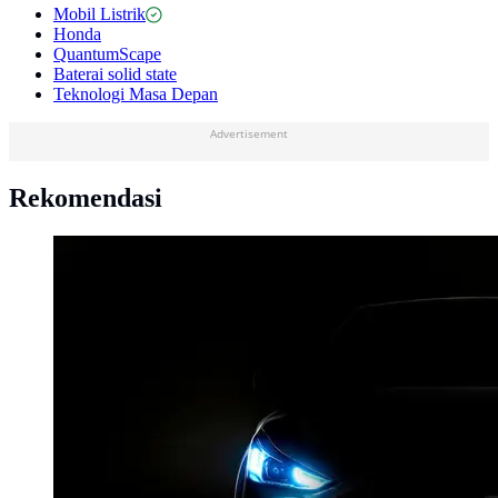
Mobil Listrik
Honda
QuantumScape
Baterai solid state
Teknologi Masa Depan
Advertisement
Rekomendasi