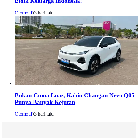
Bidik Keluarga Indonesia!
Otomotif
•
3 hari lalu
Bukan Cuma Luas, Kabin Changan Nevo Q05
Punya Banyak Kejutan
Otomotif
•
3 hari lalu