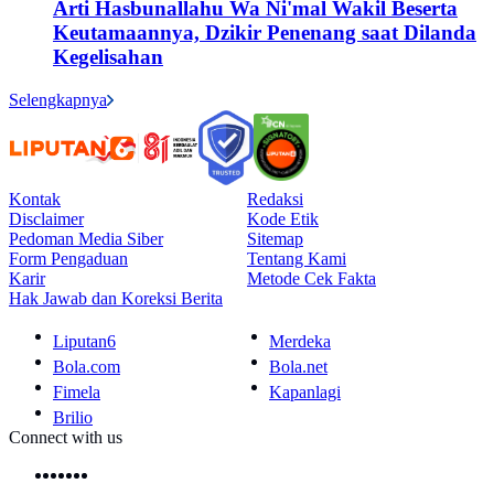
Arti Hasbunallahu Wa Ni'mal Wakil Beserta
Keutamaannya, Dzikir Penenang saat Dilanda
Kegelisahan
Selengkapnya
Kontak
Redaksi
Disclaimer
Kode Etik
Pedoman Media Siber
Sitemap
Form Pengaduan
Tentang Kami
Karir
Metode Cek Fakta
Hak Jawab dan Koreksi Berita
Liputan6
Merdeka
Bola.com
Bola.net
Fimela
Kapanlagi
Brilio
Connect with us