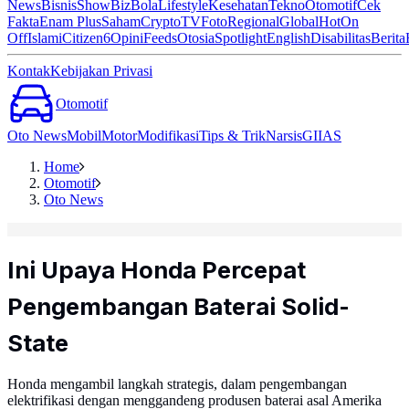
News
Bisnis
ShowBiz
Bola
Lifestyle
Kesehatan
Tekno
Otomotif
Cek
Fakta
Enam Plus
Saham
Crypto
TV
Foto
Regional
Global
Hot
On
Off
Islami
Citizen6
Opini
Feeds
Otosia
Spotlight
English
Disabilitas
Berita
Kontak
Kebijakan Privasi
Otomotif
Oto News
Mobil
Motor
Modifikasi
Tips & Trik
Narsis
GIIAS
Home
Otomotif
Oto News
Ini Upaya Honda Percepat
Pengembangan Baterai Solid-
State
Honda mengambil langkah strategis, dalam pengembangan
elektrifikasi dengan menggandeng produsen baterai asal Amerika