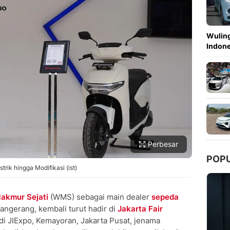
Copy Link
Wuling
Indon
Perbesar
POP
rik hingga Modifikasi (ist)
akmur Sejati
(WMS) sebagai main dealer
sepeda
angerang, kembali turut hadir di
Jakarta Fair
di JIExpo, Kemayoran, Jakarta Pusat, jenama