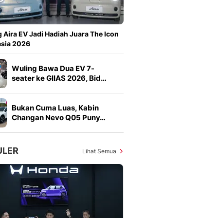
Sport
Berita Bola Terkini, Ja
Klasemen, Hasil Liga
 Aira EV Jadi Hadiah Juara The Icon
esia 2026
Wuling Bawa Dua EV 7-
seater ke GIIAS 2026, Bid…
Bukan Cuma Luas, Kabin
Changan Nevo Q05 Puny…
ULER
Lihat Semua