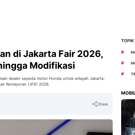
TOPIK
n di Jakarta Fair 2026,
#
MO
hingga Modifikasi
#
M
#
T
ain dealer sepeda motor Honda untuk wilayah Jakarta-
 Fair Kemayoran (JFK) 2026.
MOBIL
Share