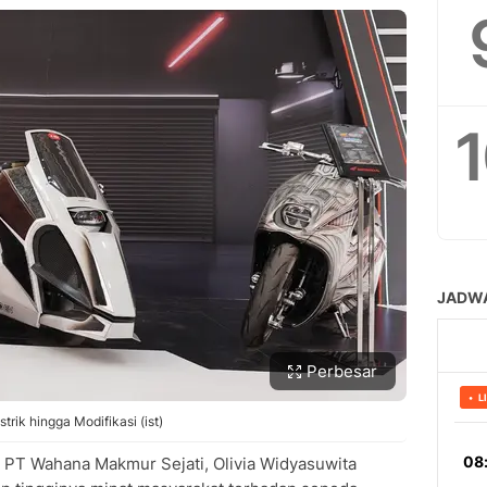
Perbesar
rik hingga Modifikasi (ist)
s PT Wahana Makmur Sejati, Olivia Widyasuwita