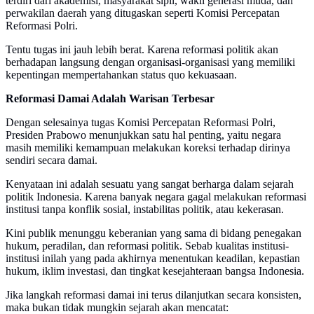
terdiri dari akademisi, masyarakat sipil, wakil generasi muda, dan
perwakilan daerah yang ditugaskan seperti Komisi Percepatan
Reformasi Polri.
Tentu tugas ini jauh lebih berat. Karena reformasi politik akan
berhadapan langsung dengan organisasi-organisasi yang memiliki
kepentingan mempertahankan status quo kekuasaan.
Reformasi Damai Adalah Warisan Terbesar
Dengan selesainya tugas Komisi Percepatan Reformasi Polri,
Presiden Prabowo menunjukkan satu hal penting, yaitu negara
masih memiliki kemampuan melakukan koreksi terhadap dirinya
sendiri secara damai.
Kenyataan ini adalah sesuatu yang sangat berharga dalam sejarah
politik Indonesia. Karena banyak negara gagal melakukan reformasi
institusi tanpa konflik sosial, instabilitas politik, atau kekerasan.
Kini publik menunggu keberanian yang sama di bidang penegakan
hukum, peradilan, dan reformasi politik. Sebab kualitas institusi-
institusi inilah yang pada akhirnya menentukan keadilan, kepastian
hukum, iklim investasi, dan tingkat kesejahteraan bangsa Indonesia.
Jika langkah reformasi damai ini terus dilanjutkan secara konsisten,
maka bukan tidak mungkin sejarah akan mencatat: