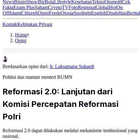
News
Bisnis
ShowBiz
Bola
Lifestyle
Kesehatan
Tekno
Otomotif
Cek
Fakta
Enam Plus
Saham
Crypto
TV
Foto
Regional
Global
Hot
On
Off
Islami
Citizen6
Opini
Feeds
Otosia
Spotlight
English
Disabilitas
Berita
Kontak
Kebijakan Privasi
Home
Opini
Berdasarkan opini dari:
Ir. Laksamana Sukardi
Politisi dan mantan menteri BUMN
Reformasi 2.0: Lanjutan dari
Komisi Percepatan Reformasi
Polri
Reformasi 2.0 dapat dilakukan melalui mekanisme institusional yang
rasional.