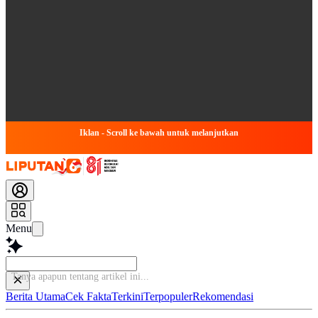
Iklan - Scroll ke bawah untuk melanjutkan
Menu
Tanya apapun tentang ar
Berita Utama
Cek Fakta
Terkini
Terpopuler
Rekomendasi