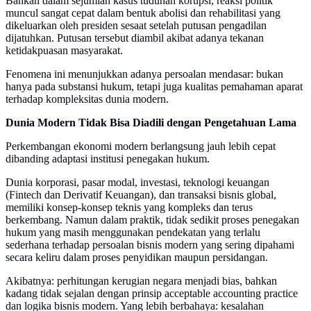
Bahkan dalam sejumlah kasus tuduhan korupsi, reaksi politik
muncul sangat cepat dalam bentuk abolisi dan rehabilitasi yang
dikeluarkan oleh presiden sesaat setelah putusan pengadilan
dijatuhkan. Putusan tersebut diambil akibat adanya tekanan
ketidakpuasan masyarakat.
Fenomena ini menunjukkan adanya persoalan mendasar: bukan
hanya pada substansi hukum, tetapi juga kualitas pemahaman aparat
terhadap kompleksitas dunia modern.
Dunia Modern Tidak Bisa Diadili dengan Pengetahuan Lama
Perkembangan ekonomi modern berlangsung jauh lebih cepat
dibanding adaptasi institusi penegakan hukum.
Dunia korporasi, pasar modal, investasi, teknologi keuangan
(Fintech dan Derivatif Keuangan), dan transaksi bisnis global,
memiliki konsep-konsep teknis yang kompleks dan terus
berkembang. Namun dalam praktik, tidak sedikit proses penegakan
hukum yang masih menggunakan pendekatan yang terlalu
sederhana terhadap persoalan bisnis modern yang sering dipahami
secara keliru dalam proses penyidikan maupun persidangan.
Akibatnya: perhitungan kerugian negara menjadi bias, bahkan
kadang tidak sejalan dengan prinsip acceptable accounting practice
dan logika bisnis modern. Yang lebih berbahaya: kesalahan