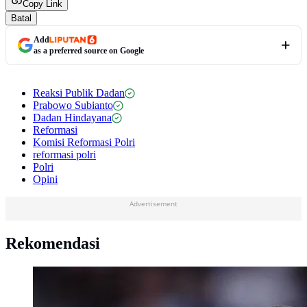
Copy Link
Batal
Add
as a preferred source on Google
Reaksi Publik Dadan
Prabowo Subianto
Dadan Hindayana
Reformasi
Komisi Reformasi Polri
reformasi polri
Polri
Opini
Advertisement
Rekomendasi