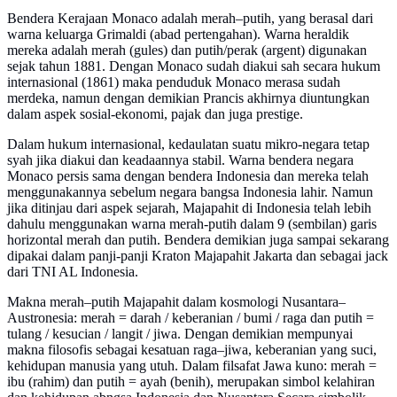
Bendera Kerajaan Monaco adalah merah–putih, yang berasal dari
warna keluarga Grimaldi (abad pertengahan). Warna heraldik
mereka adalah merah (gules) dan putih/perak (argent) digunakan
sejak tahun 1881. Dengan Monaco sudah diakui sah secara hukum
internasional (1861) maka penduduk Monaco merasa sudah
merdeka, namun dengan demikian Prancis akhirnya diuntungkan
dalam aspek sosial-ekonomi, pajak dan juga prestige.
Dalam hukum internasional, kedaulatan suatu mikro-negara tetap
syah jika diakui dan keadaannya stabil. Warna bendera negara
Monaco persis sama dengan bendera Indonesia dan mereka telah
menggunakannya sebelum negara bangsa Indonesia lahir. Namun
jika ditinjau dari aspek sejarah, Majapahit di Indonesia telah lebih
dahulu menggunakan warna merah-putih dalam 9 (sembilan) garis
horizontal merah dan putih. Bendera demikian juga sampai sekarang
dipakai dalam panji-panji Kraton Majapahit Jakarta dan sebagai jack
dari TNI AL Indonesia.
Makna merah–putih Majapahit dalam kosmologi Nusantara–
Austronesia: merah = darah / keberanian / bumi / raga dan putih =
tulang / kesucian / langit / jiwa. Dengan demikian mempunyai
makna filosofis sebagai kesatuan raga–jiwa, keberanian yang suci,
kehidupan manusia yang utuh. Dalam filsafat Jawa kuno: merah =
ibu (rahim) dan putih = ayah (benih), merupakan simbol kelahiran