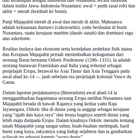
dan kehidupan abngsa Indonesia dan Nusantara.Secara simbolik
dalam tradisi Jawa–Indonesia-Nusantara: awal = putih (asal roh) dan
akhir = merah (kembali ke bumi).
Panji Majapahit merah di awal dan merah di akhir. Maknanya
adalah kekuasaan duniawi (cakravartin), yaitu berdaulat di bumi
Nusantara, suatu kerajaan maritim (darah–tanah) dan dominasi raga
atas asketisme.
Realitas budaya dan ekonomi serta keindahan arsitektur fisik istana
dan Kerajaan Majapahit pernah menimbulkan kekaguman dari
seorang Barat bernama Odoric Pordenone (1286–1331). Ia adalah
seorang biarawan Fransiskan asal Italia yang terkenal sebagai
penjelajah Eropa, berawal ke Asia Timur dan Asia Tenggara pada
awal abad ke-14 — jauh sebelum era penjelajah kolonial Vasco da
Gama.
Dalam laporan perjalanannya (Itinerarium) awal abad-14 ia
menggambarkan bagaimana seorang Eropa melihat Nusantara saat
Majapahit berada di bawah Rajanya yang kedua yaitu Raja
Jayanegara. Odoric tiba di dunia yang ia anggap sebagai kerajaan
yang “ajaib dan kaya raya” dan terasa baginya seperti dunia yang
lebih maju daripada Eropa. Dalam kisahnya Odoric menulis tentang
tanah Majapahit yang sangat subur, buah-buahan melimpah, hasil
bumi yang kaya, rakyatnya yang hidup sejahtera dan ia gambarkan
wilayah itu sebagai hampir “sorga dunia”.