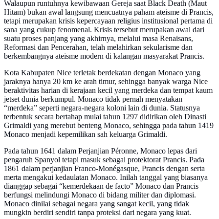
Walaupun runtuhnya kewibawaan Gereja saat Black Death (Maut
Hitam) bukan awal langsung mencuatnya paham ateisme di Prancis,
tetapi merupakan krisis kepercayaan religius institusional pertama di
sana yang cukup fenomenal. Krisis tersebut merupakan awal dari
suatu proses panjang yang akhirnya, melalui masa Renaisans,
Reformasi dan Pencerahan, telah melahirkan sekularisme dan
berkembangnya ateisme modern di kalangan masyarakat Prancis.
Kota Kabupaten Nice terletak berdekatan dengan Monaco yang
jaraknya hanya 20 km ke arah timur, sehingga banyak warga Nice
beraktivitas harian di kerajaan kecil yang merdeka dan tempat kaum
jetset dunia berkumpul. Monaco tidak pernah menyatakan
“merdeka” seperti negara-negara koloni lain di dunia. Statusnya
terbentuk secara bertahap mulai tahun 1297 didirikan oleh Dinasti
Grimaldi yang merebut benteng Monaco, sehingga pada tahun 1419
Monaco menjadi kepemilikan sah keluarga Grimaldi.
Pada tahun 1641 dalam Perjanjian Péronne, Monaco lepas dari
pengaruh Spanyol tetapi masuk sebagai protektorat Prancis. Pada
1861 dalam perjanjian Franco-Monégasque, Prancis dengan serta
merta mengakui kedaulatan Monaco. Inilah tanggal yang biasanya
dianggap sebagai “kemerdekaan de facto” Monaco dan Prancis
berfungsi melindungi Monaco di bidang militer dan diplomasi.
Monaco dinilai sebagai negara yang sangat kecil, yang tidak
mungkin berdiri sendiri tanpa proteksi dari negara yang kuat.