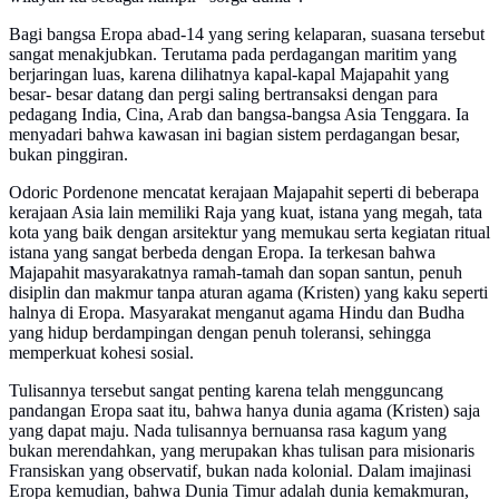
Bagi bangsa Eropa abad-14 yang sering kelaparan, suasana tersebut
sangat menakjubkan. Terutama pada perdagangan maritim yang
berjaringan luas, karena dilihatnya kapal-kapal Majapahit yang
besar- besar datang dan pergi saling bertransaksi dengan para
pedagang India, Cina, Arab dan bangsa-bangsa Asia Tenggara. Ia
menyadari bahwa kawasan ini bagian sistem perdagangan besar,
bukan pinggiran.
Odoric Pordenone mencatat kerajaan Majapahit seperti di beberapa
kerajaan Asia lain memiliki Raja yang kuat, istana yang megah, tata
kota yang baik dengan arsitektur yang memukau serta kegiatan ritual
istana yang sangat berbeda dengan Eropa. Ia terkesan bahwa
Majapahit masyarakatnya ramah-tamah dan sopan santun, penuh
disiplin dan makmur tanpa aturan agama (Kristen) yang kaku seperti
halnya di Eropa. Masyarakat menganut agama Hindu dan Budha
yang hidup berdampingan dengan penuh toleransi, sehingga
memperkuat kohesi sosial.
Tulisannya tersebut sangat penting karena telah mengguncang
pandangan Eropa saat itu, bahwa hanya dunia agama (Kristen) saja
yang dapat maju. Nada tulisannya bernuansa rasa kagum yang
bukan merendahkan, yang merupakan khas tulisan para misionaris
Fransiskan yang observatif, bukan nada kolonial. Dalam imajinasi
Eropa kemudian, bahwa Dunia Timur adalah dunia kemakmuran,