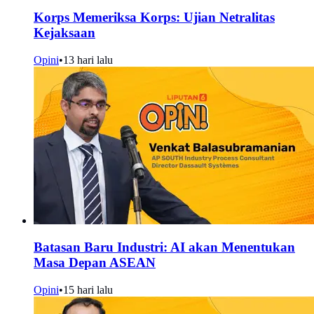
Korps Memeriksa Korps: Ujian Netralitas
Kejaksaan
Opini
•
13 hari lalu
Batasan Baru Industri: AI akan Menentukan
Masa Depan ASEAN
Opini
•
15 hari lalu