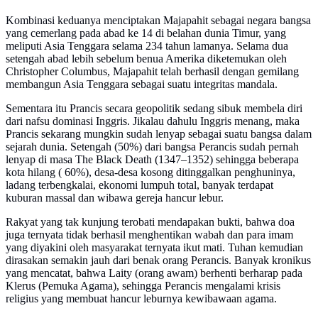
Kombinasi keduanya menciptakan Majapahit sebagai negara bangsa
yang cemerlang pada abad ke 14 di belahan dunia Timur, yang
meliputi Asia Tenggara selama 234 tahun lamanya. Selama dua
setengah abad lebih sebelum benua Amerika diketemukan oleh
Christopher Columbus, Majapahit telah berhasil dengan gemilang
membangun Asia Tenggara sebagai suatu integritas mandala.
Sementara itu Prancis secara geopolitik sedang sibuk membela diri
dari nafsu dominasi Inggris. Jikalau dahulu Inggris menang, maka
Prancis sekarang mungkin sudah lenyap sebagai suatu bangsa dalam
sejarah dunia. Setengah (50%) dari bangsa Perancis sudah pernah
lenyap di masa The Black Death (1347–1352) sehingga beberapa
kota hilang ( 60%), desa-desa kosong ditinggalkan penghuninya,
ladang terbengkalai, ekonomi lumpuh total, banyak terdapat
kuburan massal dan wibawa gereja hancur lebur.
Rakyat yang tak kunjung terobati mendapakan bukti, bahwa doa
juga ternyata tidak berhasil menghentikan wabah dan para imam
yang diyakini oleh masyarakat ternyata ikut mati. Tuhan kemudian
dirasakan semakin jauh dari benak orang Perancis. Banyak kronikus
yang mencatat, bahwa Laity (orang awam) berhenti berharap pada
Klerus (Pemuka Agama), sehingga Perancis mengalami krisis
religius yang membuat hancur leburnya kewibawaan agama.