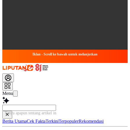
Iklan - Scroll ke bawah untuk melanjutkan
Menu
Tanya apapun tentang artikel ini...
Berita Utama
Cek Fakta
Terkini
Terpopuler
Rekomendasi