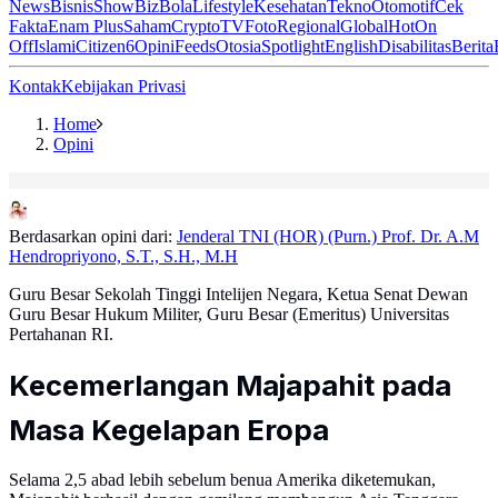
News
Bisnis
ShowBiz
Bola
Lifestyle
Kesehatan
Tekno
Otomotif
Cek
Fakta
Enam Plus
Saham
Crypto
TV
Foto
Regional
Global
Hot
On
Off
Islami
Citizen6
Opini
Feeds
Otosia
Spotlight
English
Disabilitas
Berita
Kontak
Kebijakan Privasi
Home
Opini
Berdasarkan opini dari:
Jenderal TNI (HOR) (Purn.) Prof. Dr. A.M
Hendropriyono, S.T., S.H., M.H
Guru Besar Sekolah Tinggi Intelijen Negara, Ketua Senat Dewan
Guru Besar Hukum Militer, Guru Besar (Emeritus) Universitas
Pertahanan RI.
Kecemerlangan Majapahit pada
Masa Kegelapan Eropa
Selama 2,5 abad lebih sebelum benua Amerika diketemukan,