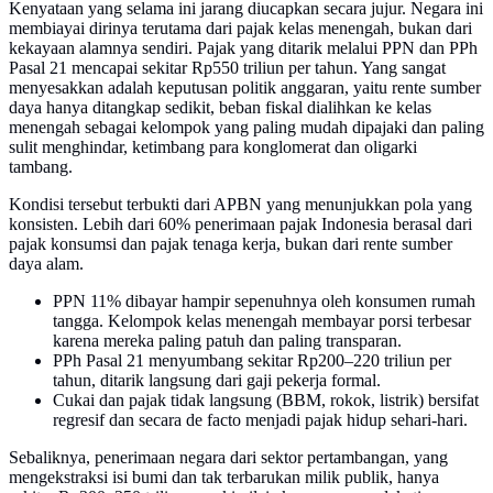
Kenyataan yang selama ini jarang diucapkan secara jujur. Negara ini
membiayai dirinya terutama dari pajak kelas menengah, bukan dari
kekayaan alamnya sendiri. Pajak yang ditarik melalui PPN dan PPh
Pasal 21 mencapai sekitar Rp550 triliun per tahun. Yang sangat
menyesakkan adalah keputusan politik anggaran, yaitu rente sumber
daya hanya ditangkap sedikit, beban fiskal dialihkan ke kelas
menengah sebagai kelompok yang paling mudah dipajaki dan paling
sulit menghindar, ketimbang para konglomerat dan oligarki
tambang.
Kondisi tersebut terbukti dari APBN yang menunjukkan pola yang
konsisten. Lebih dari 60% penerimaan pajak Indonesia berasal dari
pajak konsumsi dan pajak tenaga kerja, bukan dari rente sumber
daya alam.
⁠PPN 11% dibayar hampir sepenuhnya oleh konsumen rumah
tangga. Kelompok kelas menengah membayar porsi terbesar
karena mereka paling patuh dan paling transparan.
PPh Pasal 21 menyumbang sekitar Rp200–220 triliun per
tahun, ditarik langsung dari gaji pekerja formal.
Cukai dan pajak tidak langsung (BBM, rokok, listrik) bersifat
regresif dan secara de facto menjadi pajak hidup sehari-hari.
Sebaliknya, penerimaan negara dari sektor pertambangan, yang
mengekstraksi isi bumi dan tak terbarukan milik publik, hanya