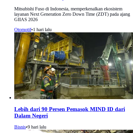
Mitsubishi Fuso di Indonesia, memperkenalkan ekosistem
layanan Next Generation Zero Down Time (ZDT) pada ajang
GIIAS 2026
Otomotif
•
1 hari lalu
Lebih dari 90 Persen Pemasok MIND ID dari
Dalam Negeri
Bisnis
•
9 hari lalu