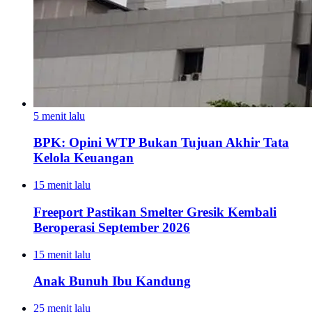
5 menit lalu
BPK: Opini WTP Bukan Tujuan Akhir Tata
Kelola Keuangan
15 menit lalu
Freeport Pastikan Smelter Gresik Kembali
Beroperasi September 2026
15 menit lalu
Anak Bunuh Ibu Kandung
25 menit lalu