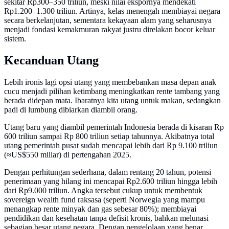
sekitar Rp300–350 triliun, meski nilai ekspornya mendekati
Rp1.200–1.300 triliun. Artinya, kelas menengah membiayai negara
secara berkelanjutan, sementara kekayaan alam yang seharusnya
menjadi fondasi kemakmuran rakyat justru direlakan bocor keluar
sistem.
Kecanduan Utang
Lebih ironis lagi opsi utang yang membebankan masa depan anak
cucu menjadi pilihan ketimbang meningkatkan rente tambang yang
berada didepan mata. Ibaratnya kita utang untuk makan, sedangkan
padi di lumbung dibiarkan diambil orang.
Utang baru yang diambil pemerintah Indonesia berada di kisaran Rp
600 triliun sampai Rp 800 triliun setiap tahunnya. Akibatnya total
utang pemerintah pusat sudah mencapai lebih dari Rp 9.100 triliun
(≈US$550 miliar) di pertengahan 2025.
Dengan perhitungan sederhana, dalam rentang 20 tahun, potensi
penerimaan yang hilang ini mencapai Rp2.600 triliun hingga lebih
dari Rp9.000 triliun. Angka tersebut cukup untuk membentuk
sovereign wealth fund raksasa (seperti Norwegia yang mampu
menangkap rente minyak dan gas sebesar 80%); membiayai
pendidikan dan kesehatan tanpa defisit kronis, bahkan melunasi
sebagian besar utang negara. Dengan pengelolaan yang benar,