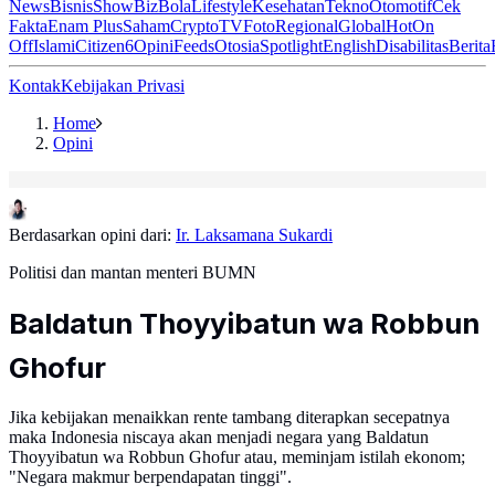
News
Bisnis
ShowBiz
Bola
Lifestyle
Kesehatan
Tekno
Otomotif
Cek
Fakta
Enam Plus
Saham
Crypto
TV
Foto
Regional
Global
Hot
On
Off
Islami
Citizen6
Opini
Feeds
Otosia
Spotlight
English
Disabilitas
Berita
Kontak
Kebijakan Privasi
Home
Opini
Berdasarkan opini dari:
Ir. Laksamana Sukardi
Politisi dan mantan menteri BUMN
Baldatun Thoyyibatun wa Robbun
Ghofur
Jika kebijakan menaikkan rente tambang diterapkan secepatnya
maka Indonesia niscaya akan menjadi negara yang Baldatun
Thoyyibatun wa Robbun Ghofur atau, meminjam istilah ekonom;
"Negara makmur berpendapatan tinggi".