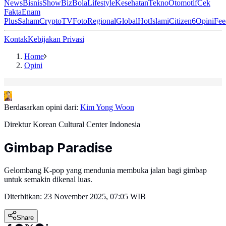
News
Bisnis
ShowBiz
Bola
Lifestyle
Kesehatan
Tekno
Otomotif
Cek
Fakta
Enam
Plus
Saham
Crypto
TV
Foto
Regional
Global
Hot
Islami
Citizen6
Opini
Fee
Kontak
Kebijakan Privasi
Home
Opini
Berdasarkan opini dari:
Kim Yong Woon
Direktur Korean Cultural Center Indonesia
Gimbap Paradise
Gelombang K-pop yang mendunia membuka jalan bagi gimbap
untuk semakin dikenal luas.
Diterbitkan:
23 November 2025, 07:05 WIB
Share