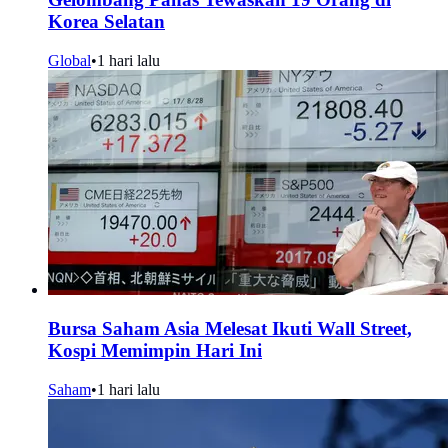
Korea Selatan
Global
•
1 hari lalu
Bursa Saham Asia Melesat Ikuti Wall Street,
Kospi Memimpin Hari Ini
Saham
•
1 hari lalu