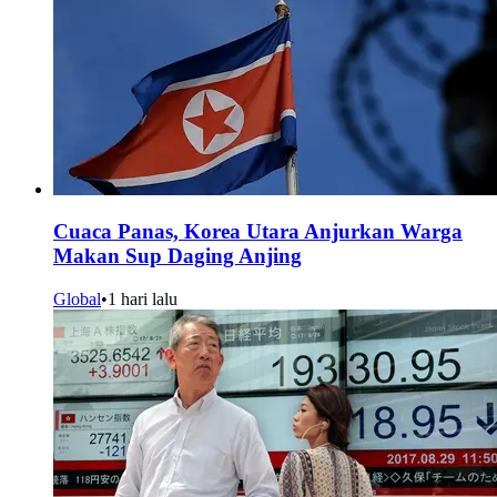
Cuaca Panas, Korea Utara Anjurkan Warga
Makan Sup Daging Anjing
Global
•
1 hari lalu