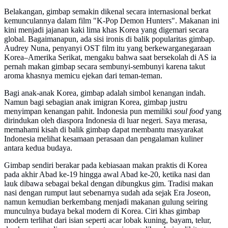
Belakangan, gimbap semakin dikenal secara internasional berkat
kemunculannya dalam film "K-Pop Demon Hunters". Makanan ini
kini menjadi jajanan kaki lima khas Korea yang digemari secara
global. Bagaimanapun, ada sisi ironis di balik popularitas gimbap.
Audrey Nuna, penyanyi OST film itu yang berkewarganegaraan
Korea–Amerika Serikat, mengaku bahwa saat bersekolah di AS ia
pernah makan gimbap secara sembunyi-sembunyi karena takut
aroma khasnya memicu ejekan dari teman-teman.
Bagi anak-anak Korea, gimbap adalah simbol kenangan indah.
Namun bagi sebagian anak imigran Korea, gimbap justru
menyimpan kenangan pahit. Indonesia pun memiliki
soul food
yang
dirindukan oleh diaspora Indonesia di luar negeri. Saya merasa,
memahami kisah di balik gimbap dapat membantu masyarakat
Indonesia melihat kesamaan perasaan dan pengalaman kuliner
antara kedua budaya.
Gimbap sendiri berakar pada kebiasaan makan praktis di Korea
pada akhir Abad ke-19 hingga awal Abad ke-20, ketika nasi dan
lauk dibawa sebagai bekal dengan dibungkus gim. Tradisi makan
nasi dengan rumput laut sebenarnya sudah ada sejak Era Joseon,
namun kemudian berkembang menjadi makanan gulung seiring
munculnya budaya bekal modern di Korea. Ciri khas gimbap
modern terlihat dari isian seperti acar lobak kuning, bayam, telur,