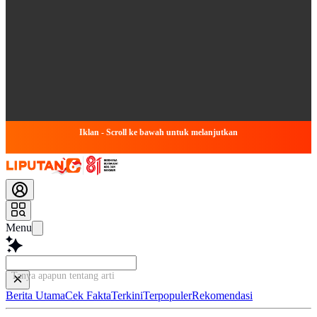
Iklan - Scroll ke bawah untuk melanjutkan
Menu
Tanya apapun tentang artikel ini...
Berita Utama
Cek Fakta
Terkini
Terpopuler
Rekomendasi