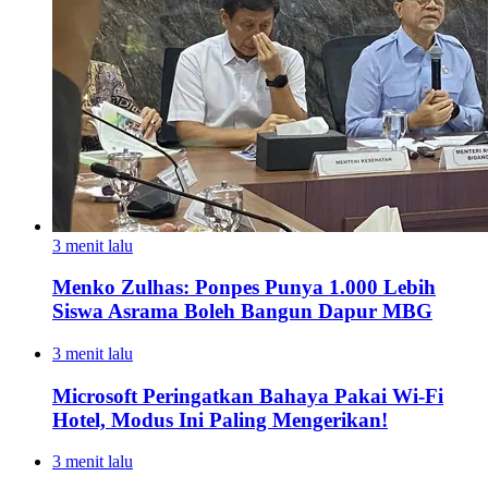
3 menit lalu
Menko Zulhas: Ponpes Punya 1.000 Lebih
Siswa Asrama Boleh Bangun Dapur MBG
3 menit lalu
Microsoft Peringatkan Bahaya Pakai Wi-Fi
Hotel, Modus Ini Paling Mengerikan!
3 menit lalu