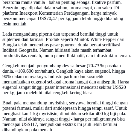
beraroma manis vanila - bahan penting sebagai fixative parfum.
Benzoin juga dipakai dalam sabun, aromaterapi, dan salep. Di
platform Inaexport Kementerian Perdagangan, harga minyak
benzoin mencapai US$70,47 per kg, jauh lebih tinggi dibanding
resin mentah.
Lada mengandung piperin dan terpenoid bernilai tinggi untuk
suplemen dan farmasi. Produk seperti Muntok White Pepper dari
Bangka telah menembus pasar gourmet dunia berkat sertifikasi
Indikasi Geografis. Namun hilirisasi lada masih terhambat
produktivitas rendah, mutu panen fluktuatif, dan infrastruktur lemah.
Cengkeh menjadi penyumbang devisa besar (70-73 % pasokan
dunia, ~109.600 ton/tahun). Cengkeh kaya akan eugenol, hingga
90% dalam minyaknya. Industri parfum dan kosmetik
memanfaatkan eugenol sebagai aroma hangat dan antiseptik. Harga
eugenol sangat tinggi: pasar internasional mencatat sekitar US$20
per kg, jauh melebihi nilai cengkeh kering biasa.
Buah pala mengandung myristisin, senyawa bernilai tinggi dengan
potensi farmasi, mulai dari antidepresan hingga terapi saraf. Untuk
menghasilkan 1 kg myristisin, dibutuhkan sekitar 400 kg biji pala.
Namun, nilai akhirnya sangat tinggi - harga per miligramnya bisa
mencapai US$117, menjadikan ekstrak ini jauh lebih bernilai
dibandingkan pala mentah.