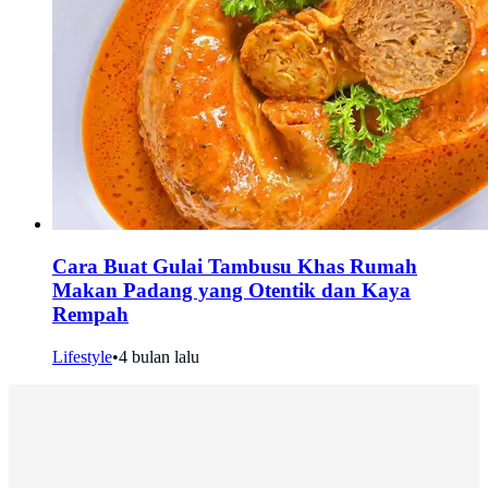
Cara Buat Gulai Tambusu Khas Rumah
Makan Padang yang Otentik dan Kaya
Rempah
Lifestyle
•
4 bulan lalu