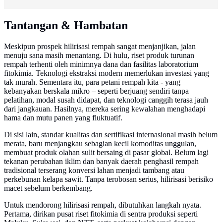
Tantangan & Hambatan
Meskipun prospek hilirisasi rempah sangat menjanjikan, jalan
menuju sana masih menantang. Di hulu, riset produk turunan
rempah terhenti oleh minimnya dana dan fasilitas laboratorium
fitokimia. Teknologi ekstraksi modern memerlukan investasi yang
tak murah. Sementara itu, para petani rempah kita - yang
kebanyakan berskala mikro – seperti berjuang sendiri tanpa
pelatihan, modal susah didapat, dan teknologi canggih terasa jauh
dari jangkauan. Hasilnya, mereka sering kewalahan menghadapi
hama dan mutu panen yang fluktuatif.
Di sisi lain, standar kualitas dan sertifikasi internasional masih belum
merata, baru menjangkau sebagian kecil komoditas unggulan,
membuat produk olahan sulit bersaing di pasar global. Belum lagi
tekanan perubahan iklim dan banyak daerah penghasil rempah
tradisional terserang konversi lahan menjadi tambang atau
perkebunan kelapa sawit. Tanpa terobosan serius, hilirisasi berisiko
macet sebelum berkembang.
Untuk mendorong hilirisasi rempah, dibutuhkan langkah nyata.
Pertama, dirikan pusat riset fitokimia di sentra produksi seperti