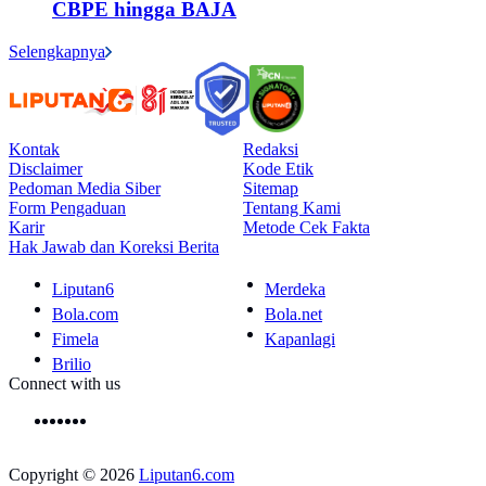
CBPE hingga BAJA
Selengkapnya
Kontak
Redaksi
Disclaimer
Kode Etik
Pedoman Media Siber
Sitemap
Form Pengaduan
Tentang Kami
Karir
Metode Cek Fakta
Hak Jawab dan Koreksi Berita
Liputan6
Merdeka
Bola.com
Bola.net
Fimela
Kapanlagi
Brilio
Connect with us
Copyright © 2026
Liputan6.com