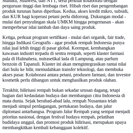
Maluku, Sulawesi, dan NTT, serta perkuat kolaborasi dengan
perguruan tinggi dan lembaga riset. Hibah riset dan pengembangan
produk turunan harus diperluas. Kedua, akses kredit mikro, subsidi,
dan KUR bagi koperasi petani perlu didorong. Dukungan modal -
mulai dari penyulingan skala UMKM hingga pengemasan - akan
memperbesar nilai tambah dan daya saing produk.
Ketiga, perkuat program sertifikasi - mulai dari organik, fair trade,
hingga Indikasi Geografis - agar produk rempah Indonesia punya
nilai jual lebih tinggi di pasar global. Keempat, kembangkan
kawasan industri terpadu di sentra rempah, seperti klaster farmasi
pala di Halmahera, nutrasetikal lada di Lampung, atau parfum
benzoin di Tapanuli. Klaster ini akan mengintegrasikan rantai nilai
dari hulu ke hilir, memudahkan transfer teknologi, dan membuka
akses pasar. Kolaborasi antara petani, produsen farmasi, dan investor
kosmetik perlu dibangun untuk menghasilkan produk olahan.
Terakhir, hilirisasi rempah bukan sekadar urusan dagang, tetapi
bagian dari kedaulatan budaya dan membangun citra Indonesia di
mata dunia. Sejak berabad-abad lalu, rempah Nusantara telah
menjadi simpul perdagangan, pertukaran budaya, dan jalur
diplomasi antarbangsa. Program Jalur Rempah yang sempat menjadi
prioritas nasional, dengan festival budaya rempah, pelatihan
budidaya unggul, dan promosi produk hilirisasi, merupakan upaya
membangkitkan kembali kebanggaan kolektif.