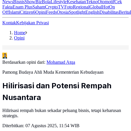
News
Bisnis
ShowBiz
Bola
Lifestyle
Kesehatan
Tekno
Otomotif
Cek
Fakta
Enam Plus
Saham
Crypto
TV
Foto
Regional
Global
Hot
On
Off
Islami
Citizen6
Opini
Feeds
Otosia
Spotlight
English
Disabilitas
Berita
Kontak
Kebijakan Privasi
Home
Opini
Berdasarkan opini dari:
Mohamad Atqa
Pamong Budaya Ahli Muda Kementerian Kebudayaan
Hilirisasi dan Potensi Rempah
Nusantara
Hilirisasi rempah bukan sekadar peluang bisnis, tetapi keharusan
strategis.
Diterbitkan:
07 Agustus 2025, 11:54 WIB