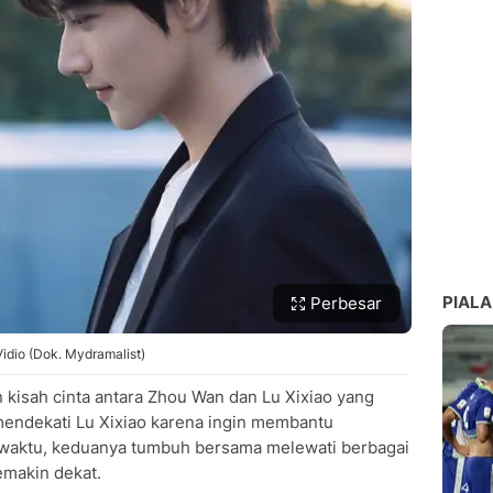
PIALA
Perbesar
dio (Dok. Mydramalist)
kisah cinta antara Zhou Wan dan Lu Xixiao yang
endekati Lu Xixiao karena ingin membantu
 waktu, keduanya tumbuh bersama melewati berbagai
emakin dekat.