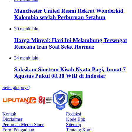
Manchester United Resmi Rekrut Wonderkid
Kolombia setelah Perburuan Setahun
30 menit lalu
Harga Minyak Hari Ini Melambung Tersengat
Rencana Iran Soal Selat Hormuz
34 menit lalu
Saksikan Sinetron Kisah Nyata Pagi, Jumat 7
Agustus Pukul 08.30 WIB di Indosiar
Selengkapnya
Kontak
Redaksi
Disclaimer
Kode Etik
Pedoman Media Siber
Sitemap
Form Pengaduan
Tentang Kami