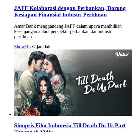
JAFF Kolaborasi dengan Perbankan, Dorong
Kesiapan Finansial Industri Perfilman
Amar Bank menggandeng JAFF dalam upaya menihilkan
kesenjangan antara perspektif perbankan dan industri
perfilman.
ShowBiz
•
7 jam lalu
Sinopsis Film Indonesia Till Death Do Us Part
Tayang di Vidio