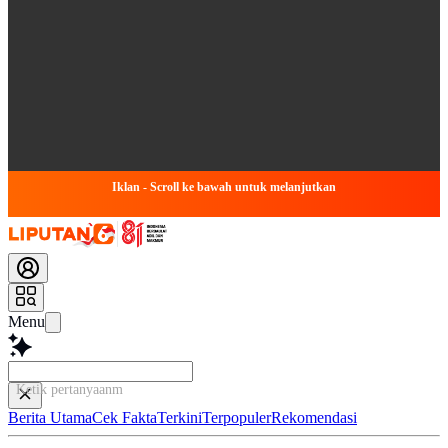
Iklan - Scroll ke bawah untuk melanjutkan
Menu
Ketik pertanyaanmu di sini...
Berita Utama
Cek Fakta
Terkini
Terpopuler
Rekomendasi