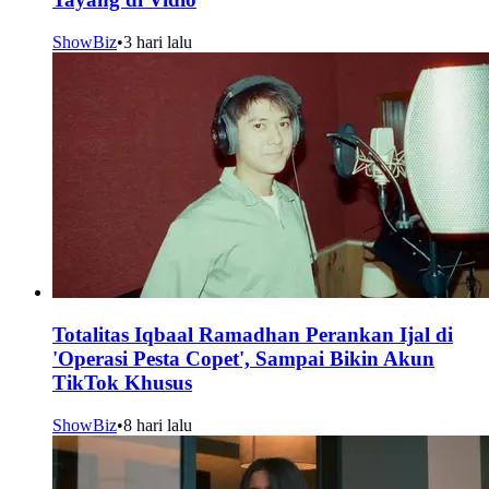
ShowBiz
•
3 hari lalu
Totalitas Iqbaal Ramadhan Perankan Ijal di
'Operasi Pesta Copet', Sampai Bikin Akun
TikTok Khusus
ShowBiz
•
8 hari lalu