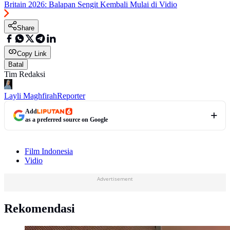
Britain 2026: Balapan Sengit Kembali Mulai di Vidio
Share
Copy Link
Batal
Tim Redaksi
Layli Maghfirah
Reporter
Add
as a preferred source on Google
Film Indonesia
Vidio
Advertisement
Rekomendasi