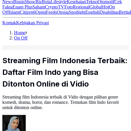
News
Bisnis
ShowBiz
Bola
Lifestyle
Kesehatan
Tekno
Otomotif
Cek
Fakta
Enam Plus
Saham
Crypto
TV
Foto
Regional
Global
Hot
On
Off
Islami
Citizen6
Opini
Feeds
Otosia
Spotlight
English
Disabilitas
Berita
Kontak
Kebijakan Privasi
Home
On Off
Streaming Film Indonesia Terbaik:
Daftar Film Indo yang Bisa
Ditonton Online di Vidio
Streaming film Indonesia terbaik di Vidio dengan pilihan genre
komedi, drama, horor, dan romance. Temukan film Indo favorit
untuk ditonton online.