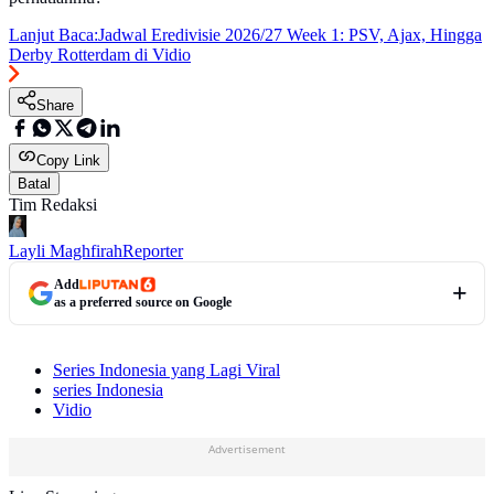
Lanjut Baca:
Jadwal Eredivisie 2026/27 Week 1: PSV, Ajax, Hingga
Derby Rotterdam di Vidio
Share
Copy Link
Batal
Tim Redaksi
Layli Maghfirah
Reporter
Add
as a preferred source on Google
Series Indonesia yang Lagi Viral
series Indonesia
Vidio
Advertisement