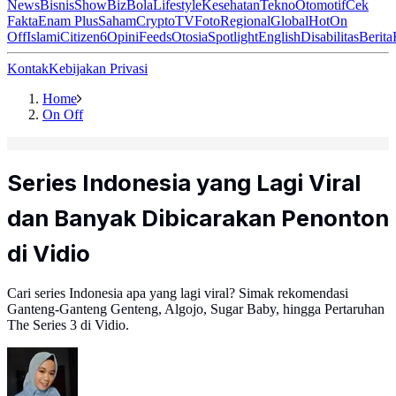
News
Bisnis
ShowBiz
Bola
Lifestyle
Kesehatan
Tekno
Otomotif
Cek
Fakta
Enam Plus
Saham
Crypto
TV
Foto
Regional
Global
Hot
On
Off
Islami
Citizen6
Opini
Feeds
Otosia
Spotlight
English
Disabilitas
Berita
Kontak
Kebijakan Privasi
Home
On Off
Series Indonesia yang Lagi Viral
dan Banyak Dibicarakan Penonton
di Vidio
Cari series Indonesia apa yang lagi viral? Simak rekomendasi
Ganteng-Ganteng Genteng, Algojo, Sugar Baby, hingga Pertaruhan
The Series 3 di Vidio.