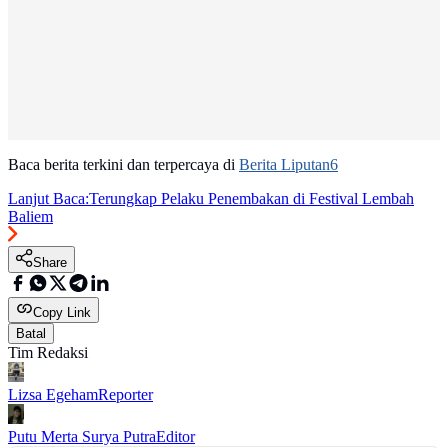
Baca berita terkini dan terpercaya di
Berita Liputan6
Lanjut Baca:
Terungkap Pelaku Penembakan di Festival Lembah
Baliem
Share
Copy Link
Batal
Tim Redaksi
Lizsa Egeham
Reporter
Putu Merta Surya Putra
Editor