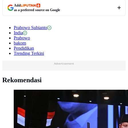
Add
as a preferred source on Google
Prabowo Subianto
India
Prabowo
bakom
Pendidikan
Trending Terkini
Advertisement
Rekomendasi