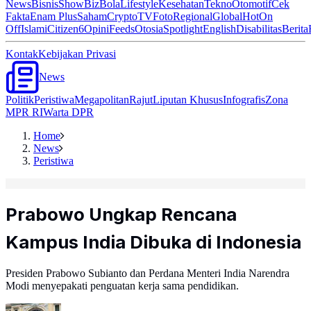
News
Bisnis
ShowBiz
Bola
Lifestyle
Kesehatan
Tekno
Otomotif
Cek
Fakta
Enam Plus
Saham
Crypto
TV
Foto
Regional
Global
Hot
On
Off
Islami
Citizen6
Opini
Feeds
Otosia
Spotlight
English
Disabilitas
Berita
Kontak
Kebijakan Privasi
News
Politik
Peristiwa
Megapolitan
Rajut
Liputan Khusus
Infografis
Zona
MPR RI
Warta DPR
Home
News
Peristiwa
Prabowo Ungkap Rencana
Kampus India Dibuka di Indonesia
Presiden Prabowo Subianto dan Perdana Menteri India Narendra
Modi menyepakati penguatan kerja sama pendidikan.