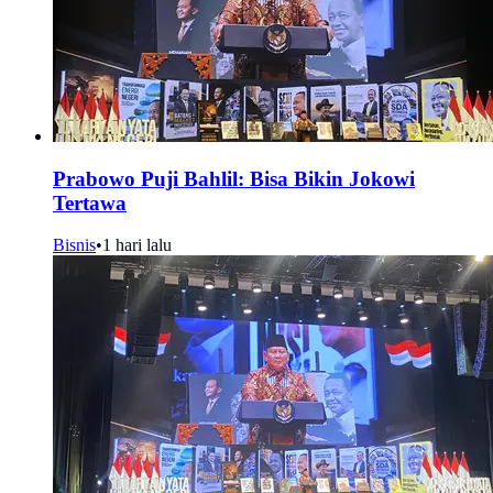
Prabowo Puji Bahlil: Bisa Bikin Jokowi
Tertawa
Bisnis
•
1 hari lalu