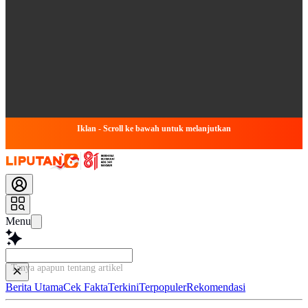
Iklan - Scroll ke bawah untuk melanjutkan
Menu
Tanya apapun tentang artikel ini...
Berita Utama
Cek Fakta
Terkini
Terpopuler
Rekomendasi