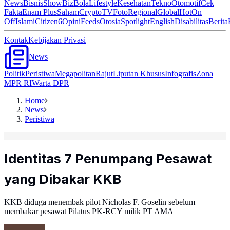
News
Bisnis
ShowBiz
Bola
Lifestyle
Kesehatan
Tekno
Otomotif
Cek
Fakta
Enam Plus
Saham
Crypto
TV
Foto
Regional
Global
Hot
On
Off
Islami
Citizen6
Opini
Feeds
Otosia
Spotlight
English
Disabilitas
Berita
Kontak
Kebijakan Privasi
News
Politik
Peristiwa
Megapolitan
Rajut
Liputan Khusus
Infografis
Zona
MPR RI
Warta DPR
Home
News
Peristiwa
Identitas 7 Penumpang Pesawat
yang Dibakar KKB
KKB diduga menembak pilot Nicholas F. Goselin sebelum
membakar pesawat Pilatus PK-RCY milik PT AMA