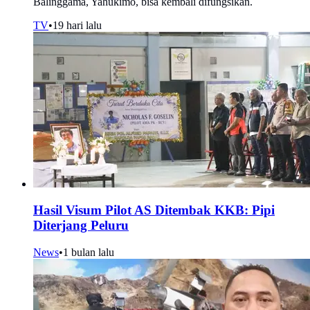
Balinggama, Yahukimo, bisa kembali difungsikan.
TV
•
19 hari lalu
Hasil Visum Pilot AS Ditembak KKB: Pipi
Diterjang Peluru
News
•
1 bulan lalu