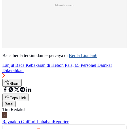
Advertisement
Baca berita terkini dan terpercaya di
Berita Liputan6
Lanjut Baca:
Kebakaran di Kebon Pala, 65 Personel Damkar
Dikerahkan
Share
Copy Link
Batal
Tim Redaksi
Raynaldo Ghiffari Lubabah
Reporter