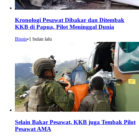
Kronologi Pesawat Dibakar dan Ditembak
KKB di Papua, Pilot Meninggal Dunia
Bisnis
•
1 bulan lalu
Selain Bakar Pesawat, KKB juga Tembak Pilot
Pesawat AMA