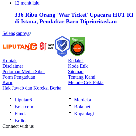
12 menit lalu
336 Ribu Orang 'War Ticket' Upacara HUT RI
di Istana, Pendaftar Baru Diprioritaskan
Selengkapnya
Kontak
Redaksi
Disclaimer
Kode Etik
Pedoman Media Siber
Sitemap
Form Pengaduan
Tentang Kami
Karir
Metode Cek Fakta
Hak Jawab dan Koreksi Berita
Liputan6
Merdeka
Bola.com
Bola.net
Fimela
Kapanlagi
Brilio
Connect with us