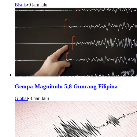
Bisnis
•
9 jam lalu
Gempa Magnitudo 5,8 Guncang Filipina
Global
•
3 hari lalu