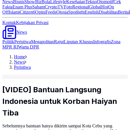
News
Bisnis
ShowBiz
Bola
Lifestyle
Kesehatan
Tekno
Otomotif
Cek
Fakta
Enam Plus
Saham
Crypto
TV
Foto
Regional
Global
Hot
On
Off
Islami
Citizen6
Opini
Feeds
Otosia
Spotlight
English
Disabilitas
Berita
Kontak
Kebijakan Privasi
News
Politik
Peristiwa
Megapolitan
Rajut
Liputan Khusus
Infografis
Zona
MPR RI
Warta DPR
Home
News
Peristiwa
[VIDEO] Bantuan Langsung
Indonesia untuk Korban Haiyan
Tiba
Sebelumnya bantuan hanya dikirim sampai Kota Cebu yang