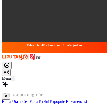
Iklan - Scroll ke bawah untuk melanjutkan
Menu
Tanya apapun tentang artikel ini...
Berita Utama
Cek Fakta
Terkini
Terpopuler
Rekomendasi