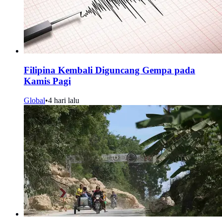
Filipina Kembali Diguncang Gempa pada
Kamis Pagi
Global
•
4 hari lalu