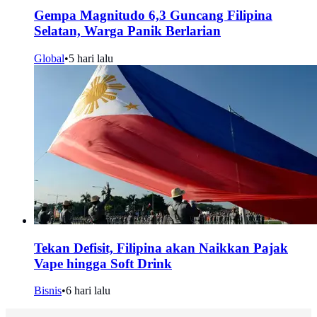
Gempa Magnitudo 6,3 Guncang Filipina
Selatan, Warga Panik Berlarian
Global
•
5 hari lalu
Tekan Defisit, Filipina akan Naikkan Pajak
Vape hingga Soft Drink
Bisnis
•
6 hari lalu