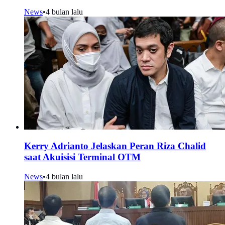
News
•
4 bulan lalu
Kerry Adrianto Jelaskan Peran Riza Chalid
saat Akuisisi Terminal OTM
News
•
4 bulan lalu