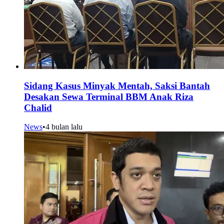
Sidang Kasus Minyak Mentah, Saksi Bantah
Desakan Sewa Terminal BBM Anak Riza
Chalid
News
•
4 bulan lalu