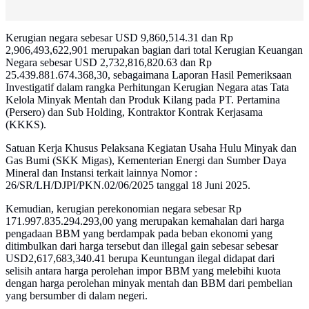
Kerugian negara sebesar USD 9,860,514.31 dan Rp
2,906,493,622,901 merupakan bagian dari total Kerugian Keuangan
Negara sebesar USD 2,732,816,820.63 dan Rp
25.439.881.674.368,30, sebagaimana Laporan Hasil Pemeriksaan
Investigatif dalam rangka Perhitungan Kerugian Negara atas Tata
Kelola Minyak Mentah dan Produk Kilang pada PT. Pertamina
(Persero) dan Sub Holding, Kontraktor Kontrak Kerjasama
(KKKS).
Satuan Kerja Khusus Pelaksana Kegiatan Usaha Hulu Minyak dan
Gas Bumi (SKK Migas), Kementerian Energi dan Sumber Daya
Mineral dan Instansi terkait lainnya Nomor :
26/SR/LH/DJPI/PKN.02/06/2025 tanggal 18 Juni 2025.
Kemudian, kerugian perekonomian negara sebesar Rp
171.997.835.294.293,00 yang merupakan kemahalan dari harga
pengadaan BBM yang berdampak pada beban ekonomi yang
ditimbulkan dari harga tersebut dan illegal gain sebesar sebesar
USD2,617,683,340.41 berupa Keuntungan ilegal didapat dari
selisih antara harga perolehan impor BBM yang melebihi kuota
dengan harga perolehan minyak mentah dan BBM dari pembelian
yang bersumber di dalam negeri.