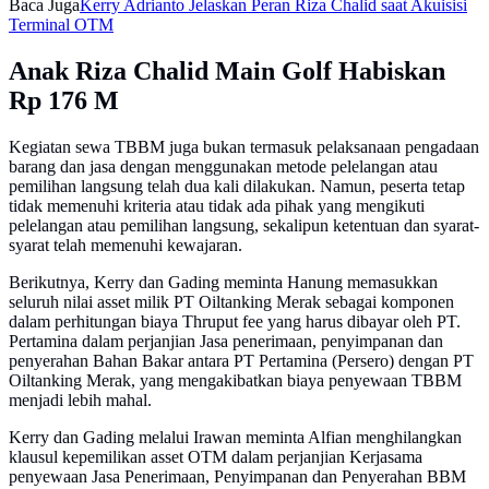
Baca Juga
Kerry Adrianto Jelaskan Peran Riza Chalid saat Akuisisi
Terminal OTM
Anak Riza Chalid Main Golf Habiskan
Rp 176 M
Kegiatan sewa TBBM juga bukan termasuk pelaksanaan pengadaan
barang dan jasa dengan menggunakan metode pelelangan atau
pemilihan langsung telah dua kali dilakukan. Namun, peserta tetap
tidak memenuhi kriteria atau tidak ada pihak yang mengikuti
pelelangan atau pemilihan langsung, sekalipun ketentuan dan syarat-
syarat telah memenuhi kewajaran.
Berikutnya, Kerry dan Gading meminta Hanung memasukkan
seluruh nilai asset milik PT Oiltanking Merak sebagai komponen
dalam perhitungan biaya Thruput fee yang harus dibayar oleh PT.
Pertamina dalam perjanjian Jasa penerimaan, penyimpanan dan
penyerahan Bahan Bakar antara PT Pertamina (Persero) dengan PT
Oiltanking Merak, yang mengakibatkan biaya penyewaan TBBM
menjadi lebih mahal.
Kerry dan Gading melalui Irawan meminta Alfian menghilangkan
klausul kepemilikan asset OTM dalam perjanjian Kerjasama
penyewaan Jasa Penerimaan, Penyimpanan dan Penyerahan BBM