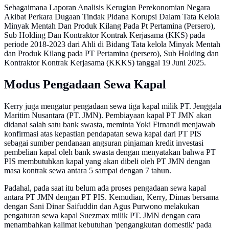
Sebagaimana Laporan Analisis Kerugian Perekonomian Negara
Akibat Perkara Dugaan Tindak Pidana Korupsi Dalam Tata Kelola
Minyak Mentah Dan Produk Kilang Pada Pt Pertamina (Persero),
Sub Holding Dan Kontraktor Kontrak Kerjasama (KKS) pada
periode 2018-2023 dari Ahli di Bidang Tata kelola Minyak Mentah
dan Produk Kilang pada PT Pertamina (persero), Sub Holding dan
Kontraktor Kontrak Kerjasama (KKKS) tanggal 19 Juni 2025.
Modus Pengadaan Sewa Kapal
Kerry juga mengatur pengadaan sewa tiga kapal milik PT. Jenggala
Maritim Nusantara (PT. JMN). Pembiayaan kapal PT JMN akan
didanai salah satu bank swasta, meminta Yoki Firnandi menjawab
konfirmasi atas kepastian pendapatan sewa kapal dari PT PIS
sebagai sumber pendanaan angsuran pinjaman kredit investasi
pembelian kapal oleh bank swasta dengan menyatakan bahwa PT
PIS membutuhkan kapal yang akan dibeli oleh PT JMN dengan
masa kontrak sewa antara 5 sampai dengan 7 tahun.
Padahal, pada saat itu belum ada proses pengadaan sewa kapal
antara PT JMN dengan PT PIS. Kemudian, Kerry, Dimas bersama
dengan Sani Dinar Saifuddin dan Agus Purwono melakukan
pengaturan sewa kapal Suezmax milik PT. JMN dengan cara
menambahkan kalimat kebutuhan 'pengangkutan domestik' pada