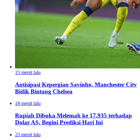
15 menit lalu
Antisipasi Kepergian Savinho, Manchester City
Bidik Bintang Chelsea
18 menit lalu
Rupiah Dibuka Melemah ke 17.935 terhadap
Dolar AS, Begini Prediksi Hari Ini
23 menit lalu