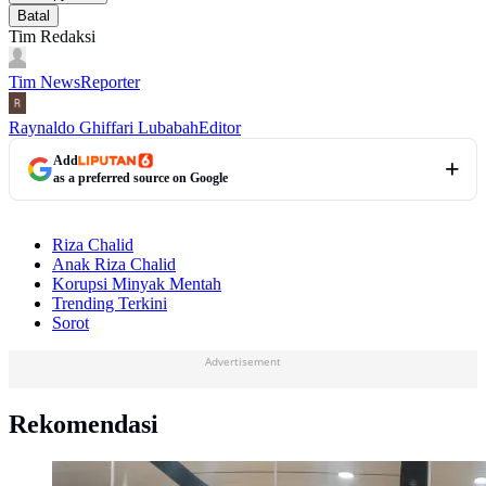
Batal
Tim Redaksi
Tim News
Reporter
Raynaldo Ghiffari Lubabah
Editor
Add
as a preferred source on Google
Riza Chalid
Anak Riza Chalid
Korupsi Minyak Mentah
Trending Terkini
Sorot
Advertisement
Rekomendasi