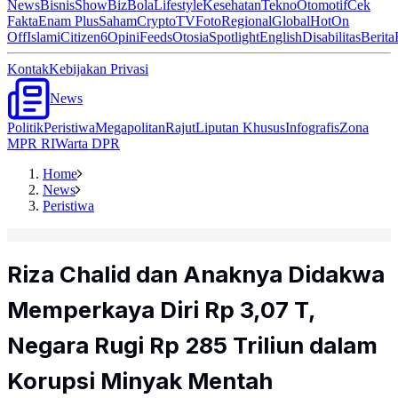
News
Bisnis
ShowBiz
Bola
Lifestyle
Kesehatan
Tekno
Otomotif
Cek
Fakta
Enam Plus
Saham
Crypto
TV
Foto
Regional
Global
Hot
On
Off
Islami
Citizen6
Opini
Feeds
Otosia
Spotlight
English
Disabilitas
Berita
Kontak
Kebijakan Privasi
News
Politik
Peristiwa
Megapolitan
Rajut
Liputan Khusus
Infografis
Zona
MPR RI
Warta DPR
Home
News
Peristiwa
Riza Chalid dan Anaknya Didakwa
Memperkaya Diri Rp 3,07 T,
Negara Rugi Rp 285 Triliun dalam
Korupsi Minyak Mentah