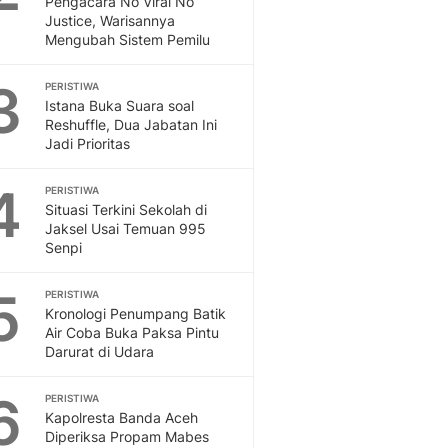
Pengacara No Viral No
Sport
Justice, Warisannya
Berita Bola Terkini, Ja
Mengubah Sistem Pemilu
Klasemen, Hasil Liga
3
PERISTIWA
Istana Buka Suara soal
Reshuffle, Dua Jabatan Ini
Jadi Prioritas
4
PERISTIWA
Situasi Terkini Sekolah di
Jaksel Usai Temuan 995
Senpi
5
PERISTIWA
Kronologi Penumpang Batik
Air Coba Buka Paksa Pintu
Darurat di Udara
6
PERISTIWA
Kapolresta Banda Aceh
Diperiksa Propam Mabes