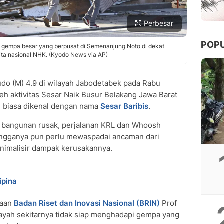
Perbesar
POP
 gempa besar yang berpusat di Semenanjung Noto di dekat
rita nasional NHK. (Kyodo News via AP)
do (M) 4.9 di wilayah Jabodetabek pada Rabu
leh aktivitas Sesar Naik Busur Belakang Jawa Barat
ni biasa dikenal dengan nama
Sesar Baribis
.
 bangunan rusak, perjalanan KRL dan Whoosh
angganya pun perlu mewaspadai ancaman dari
nimalisir dampak kerusakannya.
ipina
naan
Badan Riset dan Inovasi Nasional (BRIN)
Prof
layah sekitarnya tidak siap menghadapi gempa yang