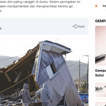
atan dini paling canggih di dunia. Sistem peringatan ini
#
alam memperlambat dan menghentikan kereta api
P
a.
GEMPA
Share
IB
Copy Link
Gempa
Sulut