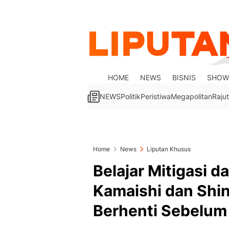
HOME
NEWS
BISNIS
SHOW
NEWS
Politik
Peristiwa
Megapolitan
Rajut
Home
News
Liputan Khusus
Belajar Mitigasi d
Kamaishi dan Shi
Berhenti Sebelu