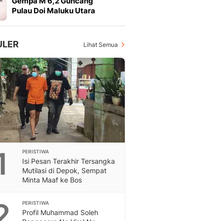
Gempa M 6,2 Guncang
Feeds
Pulau Doi Maluku Utara
Feeds Liputan6: Kumpul
Terbaru Harian
Otosia
ULER
Lihat Semua
Otosia
Spotlight
Berita Terkini, Kabar Te
Dan Dunia - Liputan6.
English
Exploring Knowledge, T
En.Liputan6.com
Disabilitas
Disabilitas Berita Terkini
1
PERISTIWA
Harian, Berita Terbaru,
Isi Pesan Terakhir Tersangka
Berita
Mutilasi di Depok, Sempat
Berita Hari Ini Politik,
Minta Maaf ke Bos
Health
Kabar Berita Terbaru D
2
PERISTIWA
Diet, Herbal Terbaik
Profil Muhammad Soleh