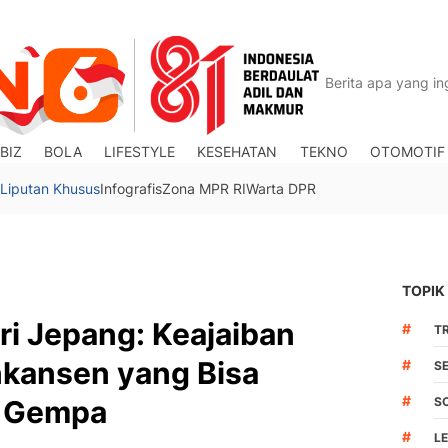
BIZ
BOLA
LIFESTYLE
KESEHATAN
TEKNO
OTOMOTIF
Liputan Khusus
Infografis
Zona MPR RI
Warta DPR
TOPIK
ari Jepang: Keajaiban
#
TR
nkansen yang Bisa
#
S
#
m Gempa
S
#
L