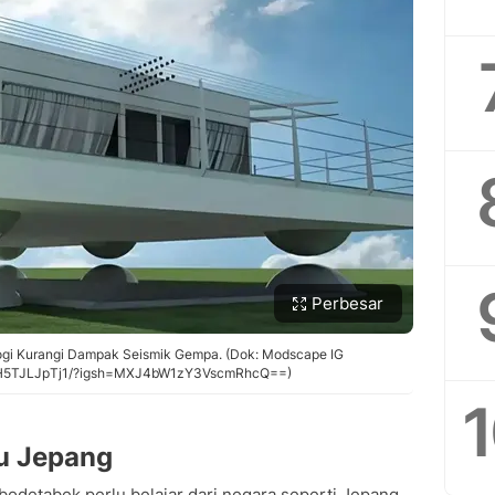
Perbesar
gi Kurangi Dampak Seismik Gempa. (Dok: Modscape IG
/DH5TJLJpTj1/?igsh=MXJ4bW1zY3VscmRhcQ==)
ru Jepang
abodetabek perlu belajar dari negara seperti Jepang