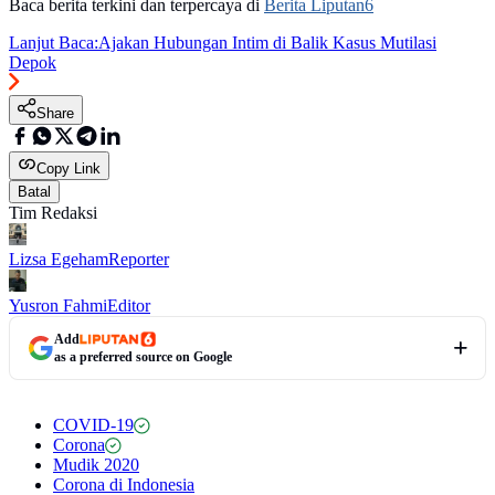
Baca berita terkini dan terpercaya di
Berita Liputan6
Lanjut Baca:
Ajakan Hubungan Intim di Balik Kasus Mutilasi
Depok
Share
Copy Link
Batal
Tim Redaksi
Lizsa Egeham
Reporter
Yusron Fahmi
Editor
Add
as a preferred source on Google
COVID-19
Corona
Mudik 2020
Corona di Indonesia