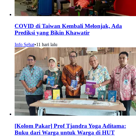
COVID di Taiwan Kembali Melonjak, Ada
Prediksi yang Bikin Khawatir
Info Sehat
•
11 hari lalu
[Kolom Pakar] Prof Tjandra Yoga Aditama:
Buku dari Warga untuk Warga di HUT