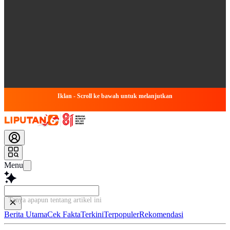
Iklan - Scroll ke bawah untuk melanjutkan
Menu
Tanya apapun tentang artikel ini...
Berita Utama
Cek Fakta
Terkini
Terpopuler
Rekomendasi