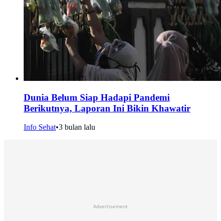
Dunia Belum Siap Hadapi Pandemi
Berikutnya, Laporan Ini Bikin Khawatir
Info Sehat
•
3 bulan lalu
Advertisement