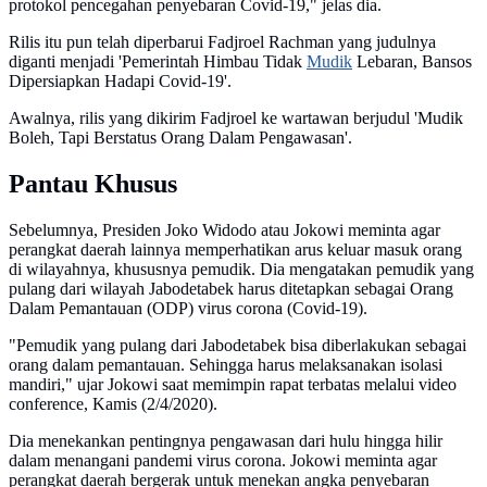
protokol pencegahan penyebaran Covid-19," jelas dia.
Rilis itu pun telah diperbarui Fadjroel Rachman yang judulnya
diganti menjadi 'Pemerintah Himbau Tidak
Mudik
Lebaran, Bansos
Dipersiapkan Hadapi Covid-19'.
Awalnya, rilis yang dikirim Fadjroel ke wartawan berjudul 'Mudik
Boleh, Tapi Berstatus Orang Dalam Pengawasan'.
Pantau Khusus
Sebelumnya, Presiden Joko Widodo atau Jokowi meminta agar
perangkat daerah lainnya memperhatikan arus keluar masuk orang
di wilayahnya, khususnya pemudik. Dia mengatakan pemudik yang
pulang dari wilayah Jabodetabek harus ditetapkan sebagai Orang
Dalam Pemantauan (ODP) virus corona (Covid-19).
"Pemudik yang pulang dari Jabodetabek bisa diberlakukan sebagai
orang dalam pemantauan. Sehingga harus melaksanakan isolasi
mandiri," ujar Jokowi saat memimpin rapat terbatas melalui video
conference, Kamis (2/4/2020).
Dia menekankan pentingnya pengawasan dari hulu hingga hilir
dalam menangani pandemi virus corona. Jokowi meminta agar
perangkat daerah bergerak untuk menekan angka penyebaran