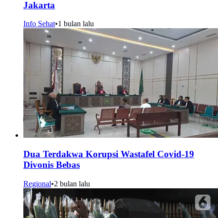
Jakarta
Info Sehat
•
1 bulan lalu
Dua Terdakwa Korupsi Wastafel Covid-19
Divonis Bebas
Regional
•
2 bulan lalu