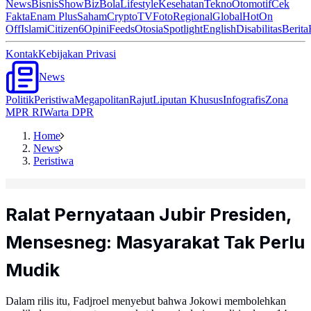
News
Bisnis
ShowBiz
Bola
Lifestyle
Kesehatan
Tekno
Otomotif
Cek
Fakta
Enam Plus
Saham
Crypto
TV
Foto
Regional
Global
Hot
On
Off
Islami
Citizen6
Opini
Feeds
Otosia
Spotlight
English
Disabilitas
Berita
Kontak
Kebijakan Privasi
News
Politik
Peristiwa
Megapolitan
Rajut
Liputan Khusus
Infografis
Zona
MPR RI
Warta DPR
Home
News
Peristiwa
Ralat Pernyataan Jubir Presiden,
Mensesneg: Masyarakat Tak Perlu
Mudik
Dalam rilis itu, Fadjroel menyebut bahwa Jokowi membolehkan