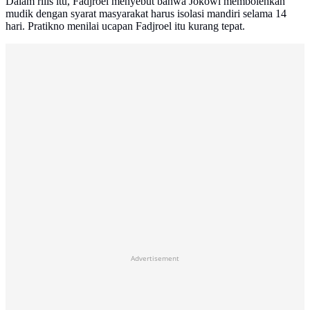
Dalam rilis itu, Fadjroel menyebut bahwa Jokowi membolehkan
mudik dengan syarat masyarakat harus isolasi mandiri selama 14
hari. Pratikno menilai ucapan Fadjroel itu kurang tepat.
Advertisement