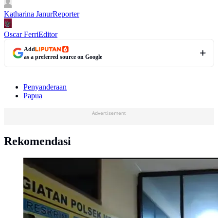
Katharina Janur
Reporter
Oscar Ferri
Editor
Add
as a preferred source on Google
Penyanderaan
Papua
Advertisement
Rekomendasi