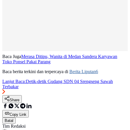
Baca Juga
Merasa Ditipu, Wanita di Medan Sandera Karyawan
Toko Ponsel Pakai Parang
Baca berita terkini dan terpercaya di
Berita Liputan6
Lanjut Baca:
Detik-detik Gudang SDN 04 Srengseng Sawah
Terbakar
Share
Copy Link
Batal
Tim Redaksi