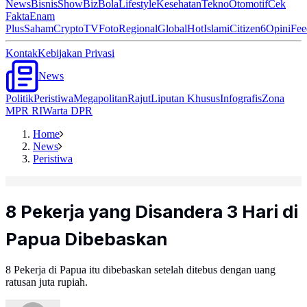
News
Bisnis
ShowBiz
Bola
Lifestyle
Kesehatan
Tekno
Otomotif
Cek
Fakta
Enam
Plus
Saham
Crypto
TV
Foto
Regional
Global
Hot
Islami
Citizen6
Opini
Fee
Kontak
Kebijakan Privasi
News
Politik
Peristiwa
Megapolitan
Rajut
Liputan Khusus
Infografis
Zona
MPR RI
Warta DPR
Home
News
Peristiwa
8 Pekerja yang Disandera 3 Hari di
Papua Dibebaskan
8 Pekerja di Papua itu dibebaskan setelah ditebus dengan uang
ratusan juta rupiah.