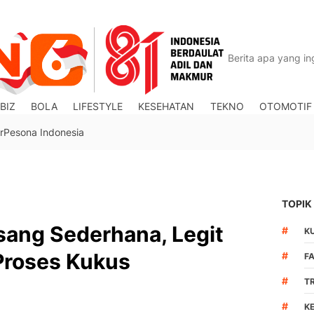
BIZ
BOLA
LIFESTYLE
KESEHATAN
TEKNO
OTOMOTIF
r
Pesona Indonesia
TOPIK
sang Sederhana, Legit
#
K
Proses Kukus
#
F
#
T
#
K