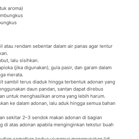
ntuk aroma)
membungkus
 bungkus
il atau rendam sebentar dalam air panas agar lentur
kan.
ut, lalu sisihkan.
ioka (jika digunakan), gula pasir, dan garam dalam
gga merata.
it sambil terus diaduk hingga terbentuk adonan yang
 menggunakan daun pandan, santan dapat direbus
dan untuk menghasilkan aroma yang lebih harum.
skan ke dalam adonan, lalu aduk hingga semua bahan
kan sekitar 2–3 sendok makan adonan di bagian
 di atas adonan apabila menginginkan tekstur buah
mudian sematkan kedua ujungnya menggunakan lidi