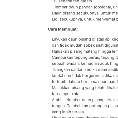
1/2 sendok teh garam
1 lembar daun pandan (opsional, u
Daun pisang secukupnya, untuk 
Lidi secukupnya, untuk menyemat
Cara Membuat:
Layukan daun pisang di atas api kec
dan tidak mudah sobek saat diguna
Haluskan pisang matang hingga lemb
Campurkan tepung beras, tepung tap
sebuah wadah, kemudian aduk hin
Tuangkan santan sedikit demi sedik
kental dan tidak bergerindil. Jika
terlebih dahulu bersama daun pan
Masukkan pisang yang telah dihalu
tercampur rata.
Ambil selembar daun pisang, letak
tengah. Tambahkan potongan pisang
yang lebih terasa.
Lipat daun pisang dengan rapi, ke