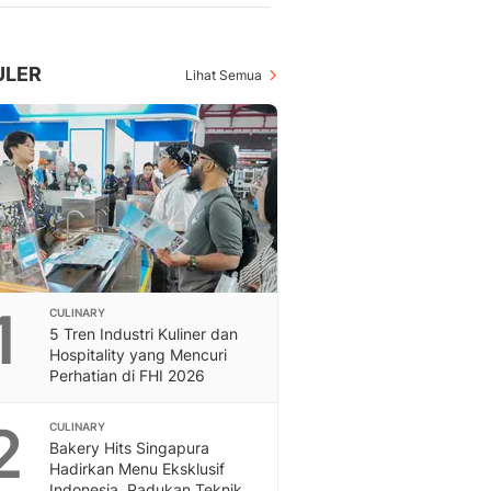
Berita Daerah Dan Peri
Terbaru
Global
ULER
Lihat Semua
Berita Internasional, Sa
Inspiratif, Unik, Dan M
Hot
Hot Liputan6.com Menya
Dan Terbaru
Islami
Berita & Kajian Islami
Hikmah - Liputan6
Citizen6
Berita Citizen6 - Medi
1
CULINARY
Liputan6.com
5 Tren Industri Kuliner dan
Hospitality yang Mencuri
Opini
Perhatian di FHI 2026
Opini Liputan6: Analis
Pandang Dan Perspekti
2
CULINARY
Feeds
Bakery Hits Singapura
Feeds Liputan6: Kumpul
Hadirkan Menu Eksklusif
Terbaru Harian
Indonesia, Padukan Teknik