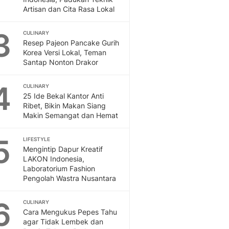
Otosia
Artisan dan Cita Rasa Lokal
Otosia
Spotlight
3
CULINARY
Resep Pajeon Pancake Gurih
Berita Terkini, Kabar Te
Korea Versi Lokal, Teman
Dan Dunia - Liputan6.
Santap Nonton Drakor
English
Exploring Knowledge, T
4
CULINARY
En.Liputan6.com
25 Ide Bekal Kantor Anti
Disabilitas
Ribet, Bikin Makan Siang
Disabilitas Berita Terkini
Makin Semangat dan Hemat
Harian, Berita Terbaru,
Berita
5
LIFESTYLE
Berita Hari Ini Politik,
Mengintip Dapur Kreatif
LAKON Indonesia,
Health
Laboratorium Fashion
Kabar Berita Terbaru D
Pengolah Wastra Nusantara
Diet, Herbal Terbaik
Sport
6
CULINARY
Berita Bola Terkini, Ja
Cara Mengukus Pepes Tahu
Klasemen, Hasil Liga
agar Tidak Lembek dan