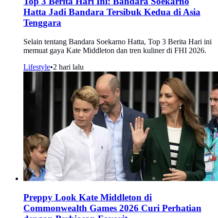
Top 3 Berita Hari Ini: Bandara Soekarno
Hatta Jadi Bandara Tersibuk Kedua di Asia
Tenggara
Selain tentang Bandara Soekarno Hatta, Top 3 Berita Hari ini
memuat gaya Kate Middleton dan tren kuliner di FHI 2026.
Lifestyle
•
2 hari lalu
Preppy Look Kate Middleton di
Commonwealth Games 2026 Curi Perhatian