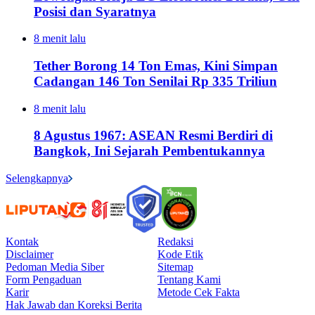
Posisi dan Syaratnya
8 menit lalu
Tether Borong 14 Ton Emas, Kini Simpan
Cadangan 146 Ton Senilai Rp 335 Triliun
8 menit lalu
8 Agustus 1967: ASEAN Resmi Berdiri di
Bangkok, Ini Sejarah Pembentukannya
Selengkapnya
Kontak
Redaksi
Disclaimer
Kode Etik
Pedoman Media Siber
Sitemap
Form Pengaduan
Tentang Kami
Karir
Metode Cek Fakta
Hak Jawab dan Koreksi Berita