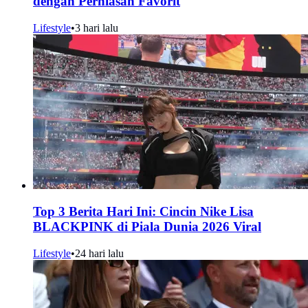
dengan Perhiasan Favorit
Lifestyle
•
3 hari lalu
Top 3 Berita Hari Ini: Cincin Nike Lisa
BLACKPINK di Piala Dunia 2026 Viral
Lifestyle
•
24 hari lalu