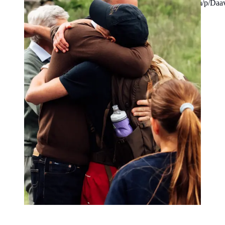
@princeandprincessofwales/https://www.instagram.com/p/Da
img_index=1/Dinny Mutiah)