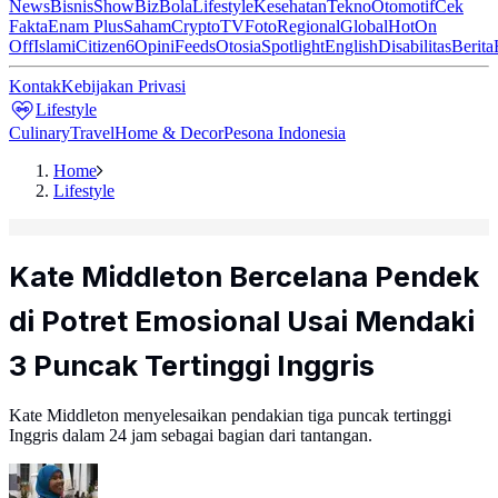
News
Bisnis
ShowBiz
Bola
Lifestyle
Kesehatan
Tekno
Otomotif
Cek
Fakta
Enam Plus
Saham
Crypto
TV
Foto
Regional
Global
Hot
On
Off
Islami
Citizen6
Opini
Feeds
Otosia
Spotlight
English
Disabilitas
Berita
Kontak
Kebijakan Privasi
Lifestyle
Culinary
Travel
Home & Decor
Pesona Indonesia
Home
Lifestyle
Kate Middleton Bercelana Pendek
di Potret Emosional Usai Mendaki
3 Puncak Tertinggi Inggris
Kate Middleton menyelesaikan pendakian tiga puncak tertinggi
Inggris dalam 24 jam sebagai bagian dari tantangan.