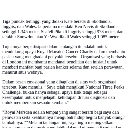
Tiga puncak tertinggi yang didaki Kate berada di Skotlandia,
Inggris, dan Wales. Ia pertama mendaki Ben Nevis di Skotlandia
setinggi 1.345 meter, Scafell Pike di Inggris setinggi 978 meter, dan
terakhir Snowdon atau Yr Wyddfa di Wales setinggi 1.085 meter.
Tujuannya berpartisipasi dalam tantangan itu adalah untuk
mendukung upaya Royal Marsden Cancer Charity dalam membantu
pasien yang menghadapi penyakit tersebut. Organisasi yang berbasis
di London ini membantu mendanai penelitian dan inisiatif untuk
memberi manfaat bagi pasien kanker selama dan setelah perawatan,
menurut situs webnya.
Dalam pesan emosional yang dibagikan di situs web organisasi
tersebut, Kate menulis, "Saya telah mengikuti National Three Peaks
Challenge, bukan hanya sebagai upaya fisik tetapi sebagai
kesempatan untuk menjelajahi kehidupan di luar diagnosis dan
untuk memberikan sesuatu kembali."
"Royal Marsden adalah tempat yang sangat berarti bagi saya dan
perawatan serta keahliannya mengubah hidup begitu banyak orang,"
tambahnya. "“Melalui tantangan ini, saya ingin meningkatkan
kesadaran akan dampak yang lebih dalam dari penyakit serius dan