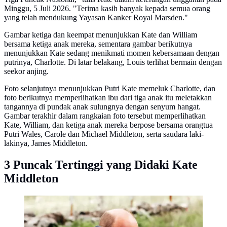
Minggu, 5 Juli 2026. "Terima kasih banyak kepada semua orang
yang telah mendukung Yayasan Kanker Royal Marsden."
Gambar ketiga dan keempat menunjukkan Kate dan William
bersama ketiga anak mereka, sementara gambar berikutnya
menunjukkan Kate sedang menikmati momen kebersamaan dengan
putrinya, Charlotte. Di latar belakang, Louis terlihat bermain dengan
seekor anjing.
Foto selanjutnya menunjukkan Putri Kate memeluk Charlotte, dan
foto berikutnya memperlihatkan ibu dari tiga anak itu meletakkan
tangannya di pundak anak sulungnya dengan senyum hangat.
Gambar terakhir dalam rangkaian foto tersebut memperlihatkan
Kate, William, dan ketiga anak mereka berpose bersama orangtua
Putri Wales, Carole dan Michael Middleton, serta saudara laki-
lakinya, James Middleton.
3 Puncak Tertinggi yang Didaki Kate
Middleton
Pangeran William memeluk erat Kate Middleton seusia
menyelesaikan pendakian tiga puncak tertinggi Inggris.
(dok. Tangkapan layar Instagram