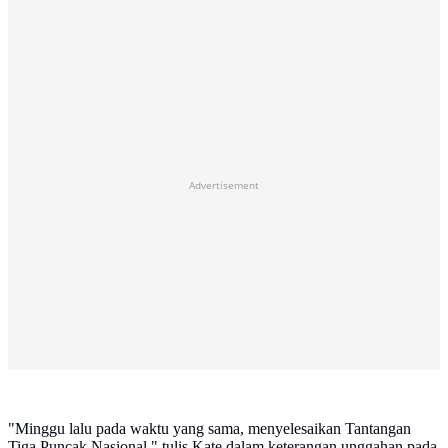
Advertisement
"Minggu lalu pada waktu yang sama, menyelesaikan Tantangan
Tiga Puncak Nasional," tulis Kate dalam keterangan unggahan pada