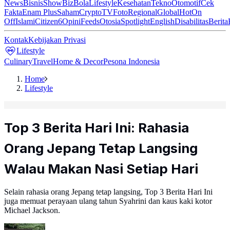
News
Bisnis
ShowBiz
Bola
Lifestyle
Kesehatan
Tekno
Otomotif
Cek
Fakta
Enam Plus
Saham
Crypto
TV
Foto
Regional
Global
Hot
On
Off
Islami
Citizen6
Opini
Feeds
Otosia
Spotlight
English
Disabilitas
Berita
Kontak
Kebijakan Privasi
Lifestyle
Culinary
Travel
Home & Decor
Pesona Indonesia
Home
Lifestyle
Top 3 Berita Hari Ini: Rahasia
Orang Jepang Tetap Langsing
Walau Makan Nasi Setiap Hari
Selain rahasia orang Jepang tetap langsing, Top 3 Berita Hari Ini
juga memuat perayaan ulang tahun Syahrini dan kaus kaki kotor
Michael Jackson.