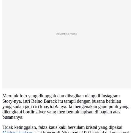
Advertisement
Merujuk foto yang diunggah dan dibagikan ulang di Instagram
Story-nya, istri Reino Barack itu tampil dengan busana berkilau
yang sudah jadi ciri khas
look
-nya. Ia mengenakan gaun putih yang
dilengkapi bordir silver yang membentuk lapisan di bagian atas
busananya.
Tidak ketinggalan, fakta kaus kaki bersulam kristal yang dipakai
Michael Jackson
saat konser di Nice pada 1997 terjual dalam sebuah