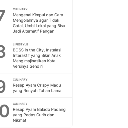
Sport
Berita Bola Terkini, Ja
7
CULINARY
Klasemen, Hasil Liga
Mengenal Kimpul dan Cara
Mengolahnya agar Tidak
Gatal, Umbi Lokal yang Bisa
Jadi Alternatif Pangan
8
LIFESTYLE
BOSS in the City, Instalasi
Interaktif yang Bikin Anak
Mengimajinasikan Kota
Versinya Sendiri
9
CULINARY
Resep Ayam Crispy Madu
yang Renyah Tahan Lama
10
CULINARY
Resep Ayam Balado Padang
yang Pedas Gurih dan
Nikmat