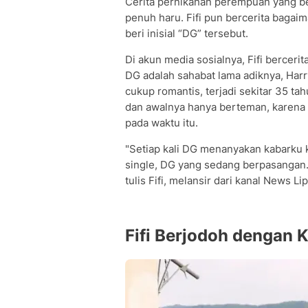
Cerita pernikahan perempuan yang be
penuh haru. Fifi pun bercerita baga
beri inisial “DG” tersebut.
Di akun media sosialnya, Fifi berceri
DG adalah sahabat lama adiknya, Har
cukup romantis, terjadi sekitar 35 tah
dan awalnya hanya berteman, karena 
pada waktu itu.
"Setiap kali DG menanyakan kabarku k
single, DG yang sedang berpasangan. 
tulis Fifi, melansir dari kanal News L
Fifi Berjodoh dengan