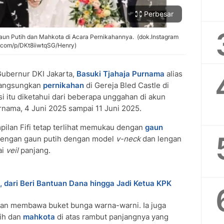
Perbesar
aun Putih dan Mahkota di Acara Pernikahannya. (dok.Instagram
m.com/p/DKt8iiwtqSG/Henry)
ubernur DKI Jakarta,
Basuki Tjahaja Purnama
alias
angsungkan
pernikahan
di Gereja Bled Castle di
si itu diketahui dari beberapa unggahan di akun
purnama, 4 Juni 2025 sampai 11 Juni 2025.
pilan Fifi tetap terlihat memukau dengan
gaun
dengan gaun putih dengan model
v-neck
dan lengan
ai
veil
panjang.
dari Beri Bantuan Dana hingga Jadi Ketua KPK
n membawa buket bunga warna-warni. Ia juga
tih dan
mahkota
di atas rambut panjangnya yang