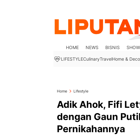
HOME
NEWS
BISNIS
SHOW
LIFESTYLE
Culinary
Travel
Home & Deco
Home
Lifestyle
Adik Ahok, Fifi L
dengan Gaun Puti
Pernikahannya