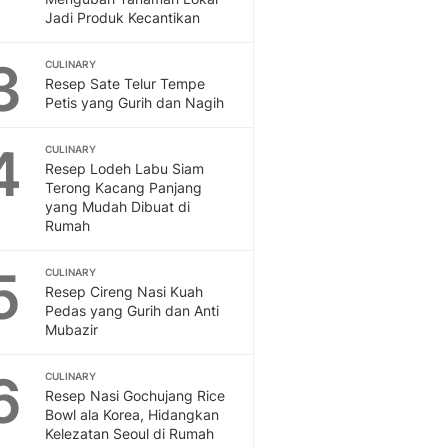
Feeds
Jadi Produk Kecantikan
Feeds Liputan6: Kumpul
Terbaru Harian
3
CULINARY
Resep Sate Telur Tempe
Otosia
Petis yang Gurih dan Nagih
Otosia
Spotlight
4
CULINARY
Berita Terkini, Kabar Te
Resep Lodeh Labu Siam
Dan Dunia - Liputan6.
Terong Kacang Panjang
English
yang Mudah Dibuat di
Exploring Knowledge, T
Rumah
En.Liputan6.com
Disabilitas
5
CULINARY
Disabilitas Berita Terkini
Resep Cireng Nasi Kuah
Pedas yang Gurih dan Anti
Harian, Berita Terbaru,
Mubazir
Berita
Berita Hari Ini Politik,
6
CULINARY
Health
Resep Nasi Gochujang Rice
Kabar Berita Terbaru D
Bowl ala Korea, Hidangkan
Diet, Herbal Terbaik
Kelezatan Seoul di Rumah