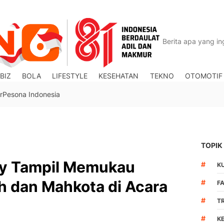
BIZ
BOLA
LIFESTYLE
KESEHATAN
TEKNO
OTOMOTIF
r
Pesona Indonesia
TOPIK
ety Tampil Memukau
#
K
h dan Mahkota di Acara
#
F
#
T
#
K