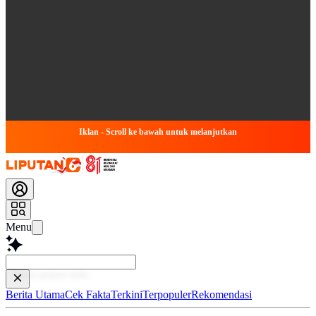
Iklan - Scroll ke bawah untuk melanjutkan
Menu
Baca lebi
Berita Utama
Cek Fakta
Terkini
Terpopuler
Rekomendasi