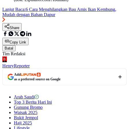
Lanjut Baca:
6 Cara Menghilangkan Bau Amis Ikan Kembung,
Mudah dengan Bahan Dapur
Share
Copy Link
Batal
Tim Redaksi
Henry
Reporter
Add
as a preferred source on Google
Arab Saudi
Top 3 Berita Hari Ini
Gunung Bromo
Waisak 2025
Bukit Jempol
Haji 2025
Lifestyle