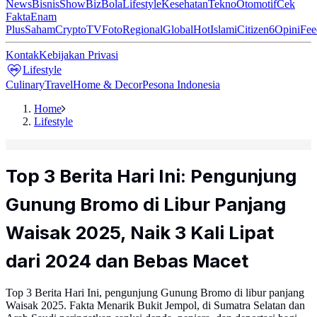
News
Bisnis
ShowBiz
Bola
Lifestyle
Kesehatan
Tekno
Otomotif
Cek
Fakta
Enam
Plus
Saham
Crypto
TV
Foto
Regional
Global
Hot
Islami
Citizen6
Opini
Fee
Kontak
Kebijakan Privasi
Lifestyle
Culinary
Travel
Home & Decor
Pesona Indonesia
Home
Lifestyle
Top 3 Berita Hari Ini: Pengunjung
Gunung Bromo di Libur Panjang
Waisak 2025, Naik 3 Kali Lipat
dari 2024 dan Bebas Macet
Top 3 Berita Hari Ini, pengunjung Gunung Bromo di libur panjang
Waisak 2025. Fakta Menarik Bukit Jempol, di Sumatra Selatan dan