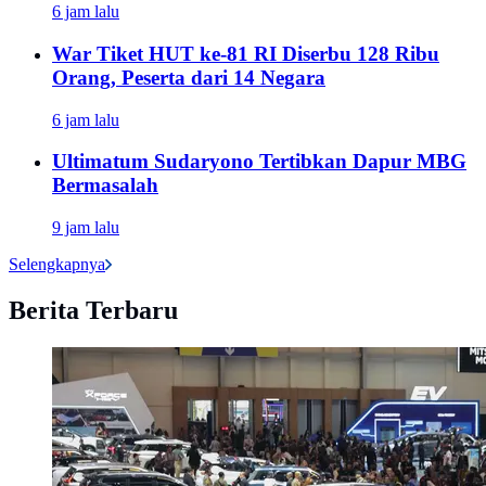
6 jam lalu
War Tiket HUT ke-81 RI Diserbu 128 Ribu
Orang, Peserta dari 14 Negara
6 jam lalu
Ultimatum Sudaryono Tertibkan Dapur MBG
Bermasalah
9 jam lalu
Selengkapnya
Berita Terbaru