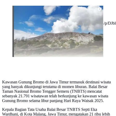
Pengunjung Gunung Bromo di Libur Panjang Waisak
2025: Naik 3 Kali Lipat Dibanding 2024 dan Bebas
Macet. (dok.IInstagram
@bbtnbromotenggersemeru/https://www.instagram.com/p/D
Kawasan Gunung Bromo di Jawa Timur termasuk destinasi wisata
yang banyak dikunjungi terutama di momen liburan. Balai Besar
Taman Nasional Bromo Tengger Semeru (TNBTS) mencatat
sebanyak 21.791 wisatawan telah berkunjung ke kawasan wisata
Gunung Bromo selama libur panjang Hari Raya Waisak 2025.
Kepala Bagian Tata Usaha Balai Besar TNBTS Septi Eka
Wardhani, di Kota Malang, Jawa Timur, mengatakan 21 ribu lebih