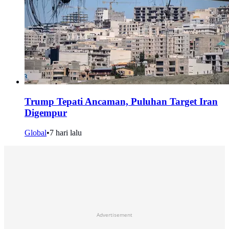
Trump Tepati Ancaman, Puluhan Target Iran
Digempur
Global
•
7 hari lalu
Advertisement