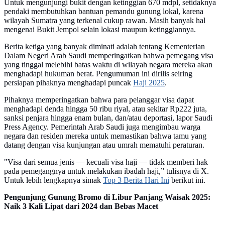
Untuk mengunjungi bukit dengan ketinggian 670 mdpl, setidaknya
pendaki membutuhkan bantuan pemandu gunung lokal, karena
wilayah Sumatra yang terkenal cukup rawan. Masih banyak hal
mengenai Bukit Jempol selain lokasi maupun ketinggiannya.
Berita ketiga yang banyak diminati adalah tentang Kementerian
Dalam Negeri Arab Saudi memperingatkan bahwa pemegang visa
yang tinggal melebihi batas waktu di wilayah negara mereka akan
menghadapi hukuman berat. Pengumuman ini dirilis seiring
persiapan pihaknya menghadapi puncak
Haji 2025
.
Pihaknya memperingatkan bahwa para pelanggar visa dapat
menghadapi denda hingga 50 ribu riyal, atau sekitar Rp222 juta,
sanksi penjara hingga enam bulan, dan/atau deportasi, lapor Saudi
Press Agency. Pemerintah Arab Saudi juga mengimbau warga
negara dan residen mereka untuk memastikan bahwa tamu yang
datang dengan visa kunjungan atau umrah mematuhi peraturan.
"Visa dari semua jenis — kecuali visa haji — tidak memberi hak
pada pemegangnya untuk melakukan ibadah haji,” tulisnya di X.
Untuk lebih lengkapnya simak
Top 3 Berita Hari Ini
berikut ini.
Pengunjung Gunung Bromo di Libur Panjang Waisak 2025:
Naik 3 Kali Lipat dari 2024 dan Bebas Macet