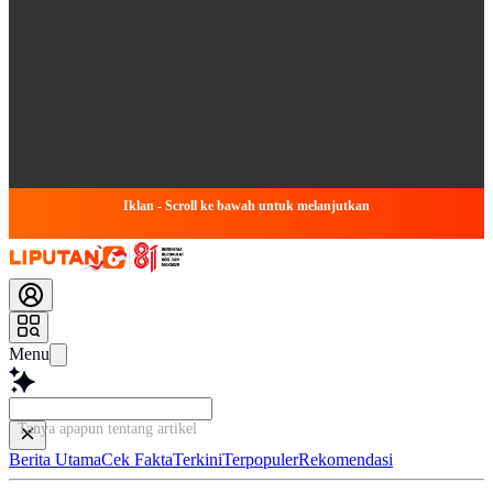
Iklan - Scroll ke bawah untuk melanjutkan
Menu
Tanya apapun tentang artikel ini...
Berita Utama
Cek Fakta
Terkini
Terpopuler
Rekomendasi