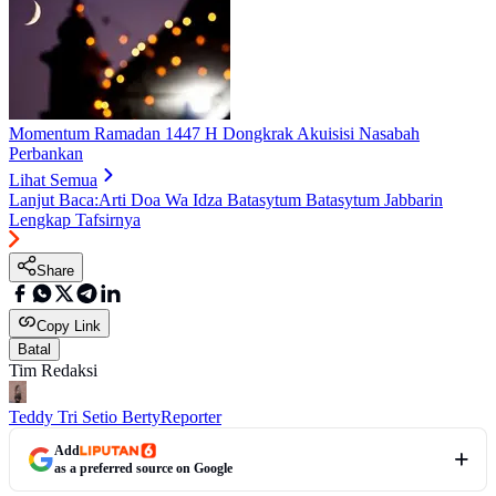
Momentum Ramadan 1447 H Dongkrak Akuisisi Nasabah
Perbankan
Lihat Semua
Lanjut Baca:
Arti Doa Wa Idza Batasytum Batasytum Jabbarin
Lengkap Tafsirnya
Share
Copy Link
Batal
Tim Redaksi
Teddy Tri Setio Berty
Reporter
Add
as a preferred source on Google