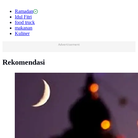
Ramadan
Idul Fitri
food truck
makanan
Kuliner
Advertisement
Rekomendasi