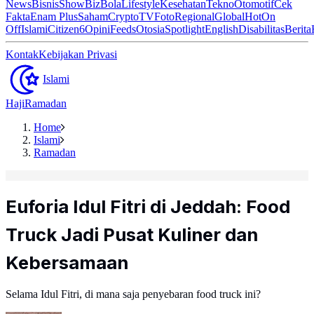
News
Bisnis
ShowBiz
Bola
Lifestyle
Kesehatan
Tekno
Otomotif
Cek
Fakta
Enam Plus
Saham
Crypto
TV
Foto
Regional
Global
Hot
On
Off
Islami
Citizen6
Opini
Feeds
Otosia
Spotlight
English
Disabilitas
Berita
Kontak
Kebijakan Privasi
Islami
Haji
Ramadan
Home
Islami
Ramadan
Euforia Idul Fitri di Jeddah: Food
Truck Jadi Pusat Kuliner dan
Kebersamaan
Selama Idul Fitri, di mana saja penyebaran food truck ini?