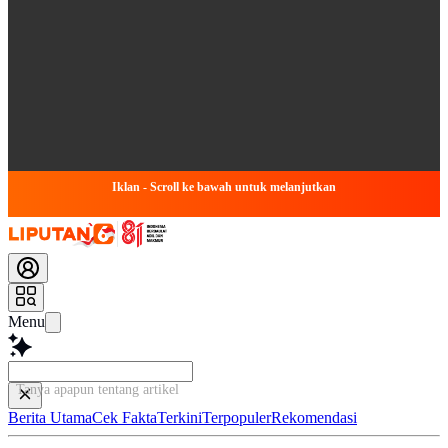
Iklan - Scroll ke bawah untuk melanjutkan
Menu
Tanya apapun tentang artikel ini...
Berita Utama
Cek Fakta
Terkini
Terpopuler
Rekomendasi