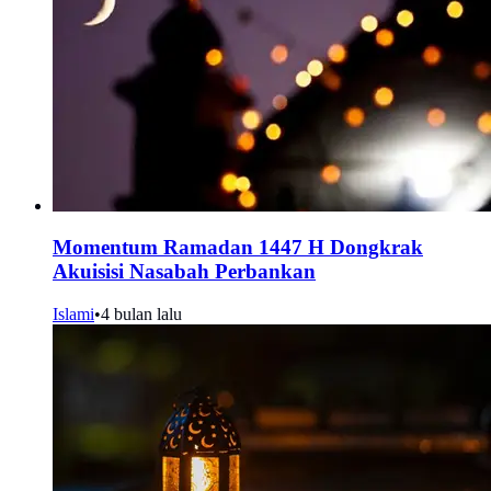
Momentum Ramadan 1447 H Dongkrak
Akuisisi Nasabah Perbankan
Islami
•
4 bulan lalu