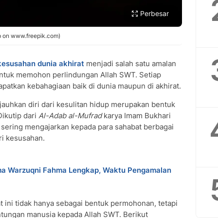
Perbesar
p on www.freepik.com)
kesusahan dunia akhirat
menjadi salah satu amalan
ntuk memohon perlindungan Allah SWT. Setiap
patkan kebahagiaan baik di dunia maupun di akhirat.
uhkan diri dari kesulitan hidup merupakan bentuk
Dikutip dari
Al-Adab al-Mufrad
karya Imam Bukhari
sering mengajarkan kepada para sahabat berbagai
i kesusahan.
lma Warzuqni Fahma Lengkap, Waktu Pengamalan
 ini tidak hanya sebagai bentuk permohonan, tetapi
ntungan manusia kepada Allah SWT. Berikut