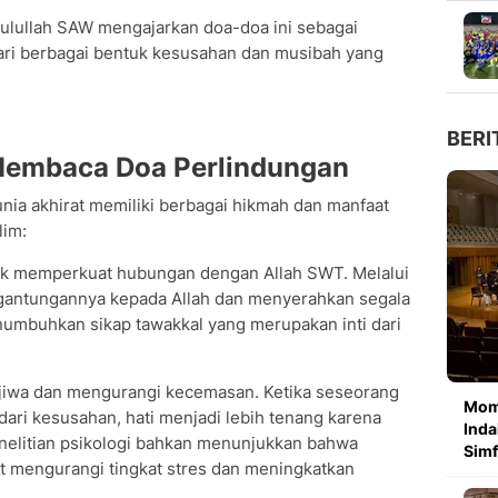
lullah SAW mengajarkan doa-doa ini sebagai
ari berbagai bentuk kesusahan dan musibah yang
BERI
Membaca Doa Perlindungan
ia akhirat memiliki berbagai hikmah dan manfaat
lim:
tuk memperkuat hubungan dengan Allah SWT. Melalui
gantungannya kepada Allah dan menyerahkan segala
numbuhkan sikap tawakkal yang merupakan inti dari
iwa dan mengurangi kecemasan. Ketika seseorang
Mom
ari kesusahan, hati menjadi lebih tenang karena
Inda
enelitian psikologi bahkan menunjukkan bahwa
Simf
pat mengurangi tingkat stres dan meningkatkan