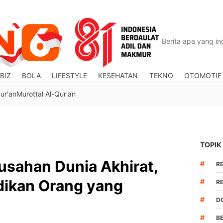
BIZ
BOLA
LIFESTYLE
KESEHATAN
TEKNO
OTOMOTIF
ur'an
Murottal Al-Qur'an
TOPIK
usahan Dunia Akhirat,
#
R
dikan Orang yang
#
R
#
DO
#
B