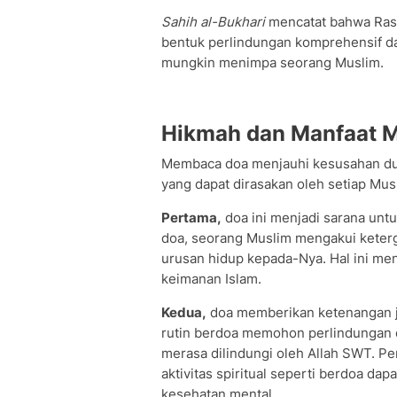
Sahih al-Bukhari
mencatat bahwa Rasu
bentuk perlindungan komprehensif d
mungkin menimpa seorang Muslim.
Hikmah dan Manfaat 
Membaca doa menjauhi kesusahan dun
yang dapat dirasakan oleh setiap Mus
Pertama,
doa ini menjadi sarana un
doa, seorang Muslim mengakui keter
urusan hidup kepada-Nya. Hal ini me
keimanan Islam.
Kedua,
doa memberikan ketenangan j
rutin berdoa memohon perlindungan d
merasa dilindungi oleh Allah SWT. P
aktivitas spiritual seperti berdoa da
kesehatan mental.