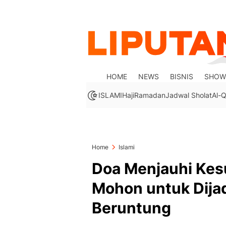
HOME
NEWS
BISNIS
SHOW
ISLAMI
Haji
Ramadan
Jadwal Sholat
Al-Q
Home
Islami
Doa Menjauhi Kes
Mohon untuk Dija
Beruntung