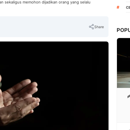
an sekaligus memohon dijadikan orang yang selalu
#
C
Share
POP
Copy Link