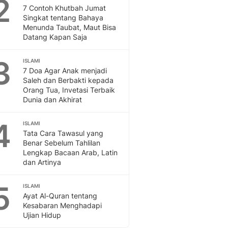
2
Feeds
7 Contoh Khutbah Jumat
Singkat tentang Bahaya
Feeds Liputan6: Kumpul
Menunda Taubat, Maut Bisa
Terbaru Harian
Datang Kapan Saja
Otosia
Otosia
3
ISLAMI
Spotlight
7 Doa Agar Anak menjadi
Berita Terkini, Kabar Te
Saleh dan Berbakti kepada
Dan Dunia - Liputan6.
Orang Tua, Invetasi Terbaik
Dunia dan Akhirat
English
Exploring Knowledge, T
4
ISLAMI
En.Liputan6.com
Tata Cara Tawasul yang
Disabilitas
Benar Sebelum Tahlilan
Disabilitas Berita Terkini
Lengkap Bacaan Arab, Latin
Harian, Berita Terbaru,
dan Artinya
Berita
Berita Hari Ini Politik,
5
ISLAMI
Health
Ayat Al-Quran tentang
Kesabaran Menghadapi
Kabar Berita Terbaru D
Ujian Hidup
Diet, Herbal Terbaik